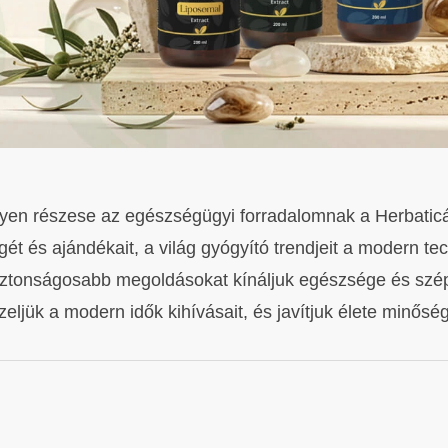
yen részese az egészségügyi forradalomnak a Herbaticá
ét és ajándékait, a világ gyógyító trendjeit a modern te
iztonságosabb megoldásokat kínáljuk egészsége és szé
zeljük a modern idők kihívásait, és javítjuk élete minőség