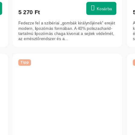
Kosárba
5 270 Ft
Fedezze fel a szibériai „gombák királynőjének” erejét
A
modern, lipozómás formában. A 40% poliszacharid-
k
tartalmú lipozómás chaga kivonat a sejtek védelmét,
é
az emésztőrendszer és a...
s
Tipp