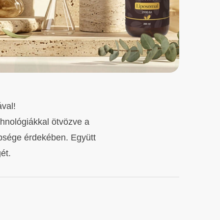
val!
chnológiákkal ötvözve a
psége érdekében. Együtt
ét.