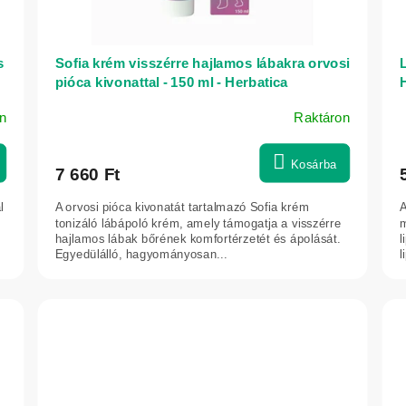
s
Sofia krém visszérre hajlamos lábakra orvosi
pióca kivonattal - 150 ml - Herbatica
n
Raktáron
A
termék
átlagos
Kosárba
7 660 Ft
értékelése
5-
l
A orvosi pióca kivonatát tartalmazó Sofia krém
A
ből
tonizáló lábápoló krém, amely támogatja a visszérre
m
5,0
hajlamos lábak bőrének komfortérzetét és ápolását.
l
Egyedülálló, hagyományosan...
l
csillag.