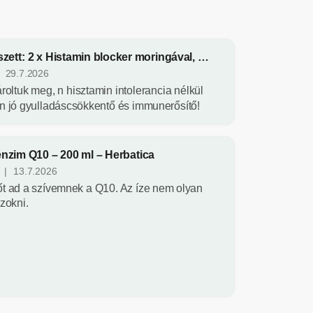
Kedvezményes szett: 2 x Histamin blocker moringával, kurkumával és kvercetinnel – 140 kapszula – Herbatica
29.7.2026
oltuk meg, n hisztamin intolerancia nélkül
n jó gyulladáscsökkentő és immunerősítő!
nzim Q10 – 200 ml – Herbatica
|
13.7.2026
őt ad a szívemnek a Q10. Az íze nem olyan
szokni.