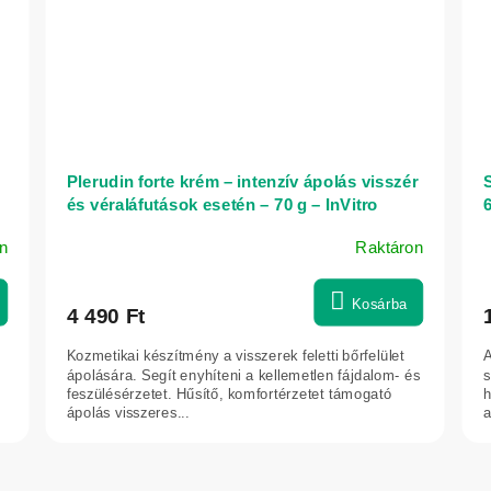
Plerudin forte krém – intenzív ápolás visszér
és véraláfutások esetén – 70 g – InVitro
6
n
Raktáron
A
termék
átlagos
Kosárba
4 490 Ft
értékelése
5-
Kozmetikai készítmény a visszerek feletti bőrfelület
A
ből
ápolására. Segít enyhíteni a kellemetlen fájdalom- és
s
5,0
feszülésérzetet. Hűsítő, komfortérzetet támogató
h
ápolás visszeres...
a
csillag.