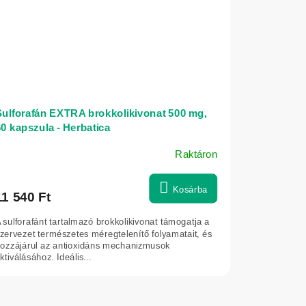
Sulforafán EXTRA brokkolikivonat 500 mg,
0 kapszula - Herbatica
Raktáron
Kosárba
11 540 Ft
 sulforafánt tartalmazó brokkolikivonat támogatja a
zervezet természetes méregtelenítő folyamatait, és
ozzájárul az antioxidáns mechanizmusok
ktiválásához. Ideális...