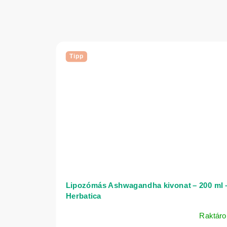
Tipp
Lipozómás Ashwagandha kivonat – 200 ml 
Herbatica
Raktáro