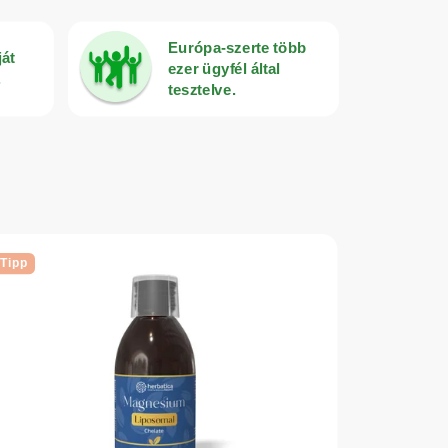
Európa-szerte több
ját
ezer ügyfél által
.
tesztelve.
Tipp