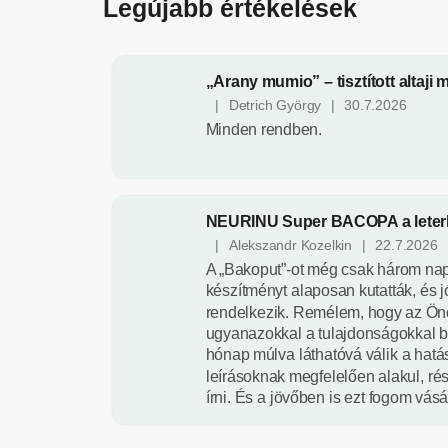
Legújabb értékelések
,
t
á
|
Detrich György
|
30.7.2026
p
A
Minden rendben.
termék
l
értékelése
5-
á
ből
5
l
csillag.
é
|
Alekszandr Kozelkin
|
22.7.2026
A
A „Bakoput”-ot még csak három nap
termék
k
értékelése
készítményt alaposan kutatták, és j
-
5-
rendelkezik. Remélem, hogy az Ön
ből
ugyanazokkal a tulajdonságokkal bí
k
5
hónap múlva láthatóvá válik a hatá
csillag.
i
leírásoknak megfelelően alakul, rés
írni. És a jövőben is ezt fogom vásá
e
g