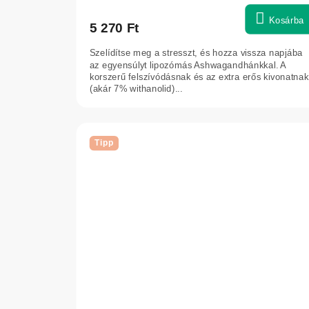
Kosárba
5 270 Ft
Szelídítse meg a stresszt, és hozza vissza napjába
az egyensúlyt lipozómás Ashwagandhánkkal. A
korszerű felszívódásnak és az extra erős kivonatnak
(akár 7% withanolid)...
Tipp