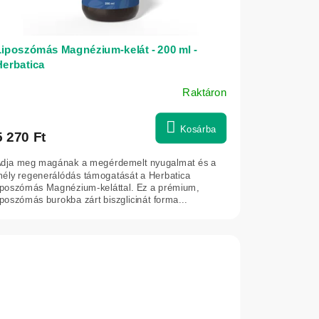
Liposzómás Magnézium-kelát - 200 ml -
Herbatica
Raktáron
Kosárba
5 270 Ft
dja meg magának a megérdemelt nyugalmat és a
ély regenerálódás támogatását a Herbatica
iposzómás Magnézium-keláttal. Ez a prémium,
iposzómás burokba zárt biszglicinát forma...