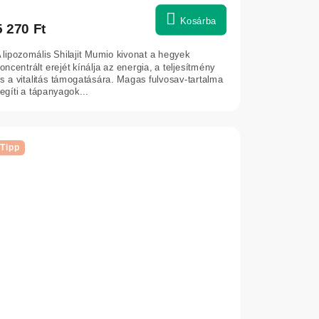
Kosárba
5 270 Ft
 lipozomális Shilajit Mumio kivonat a hegyek
oncentrált erejét kínálja az energia, a teljesítmény
s a vitalitás támogatására. Magas fulvosav-tartalma
egíti a tápanyagok...
Tipp