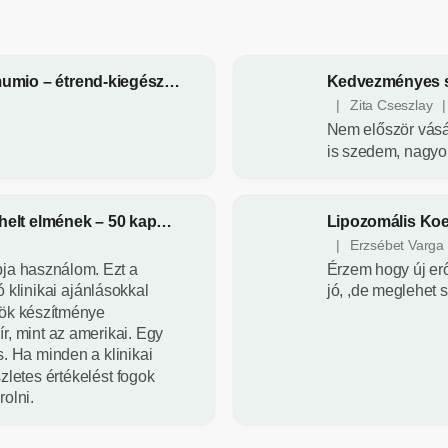
„Arany mumio” – tisztított altaji mumio – étrend-kiegészítő - Evalar - 20 tabletta
|
Zita Cseszlay
|
A
Nem először vásár
termék
értékelése
is szedem, nagyo
5-
ből
5
NEURINU Super BACOPA a leterhelt elmének – 50 kapszula
Lipozomális Koe
csillag.
|
Erzsébet Varga
A
ja használom. Ezt a
Érzem hogy új er
termék
értékelése
ó klinikai ajánlásokkal
jó, ,de meglehet 
5-
ök készítménye
ből
r, mint az amerikai. Egy
5
s. Ha minden a klinikai
csillag.
zletes értékelést fogok
rolni.