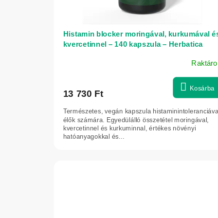
o
m
Histamin blocker moringával, kurkumával é
á
kvercetinnel – 140 kapszula – Herbatica
n
Raktáro
A
y
termék
o
átlagos
Kosárba
13 730 Ft
értékelése
s
5-
Természetes, vegán kapszula histaminintoleranciáva
o
ből
élők számára. Egyedülálló összetétel moringával,
5,0
kvercetinnel és kurkuminnal, értékes növényi
r
hatóanyagokkal és...
csillag.
v
o
s
l
á