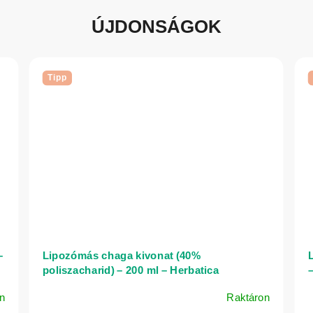
ÚJDONSÁGOK
Tipp
–
Lipozómás chaga kivonat (40%
L
poliszacharid) – 200 ml – Herbatica
–
n
Raktáron