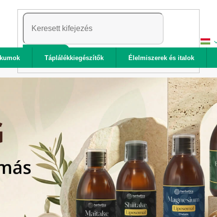
KERESÉS
ikumok
Táplálékkiegészítők
Élelmiszerek és italok