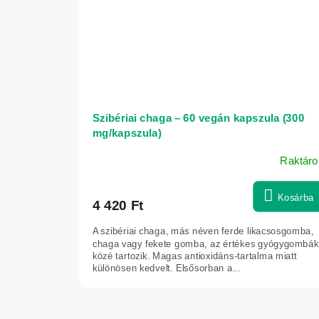
s
Szibériai chaga – 60 vegán kapszula (300
mg/kapszula)
Raktáro
Kosárba
4 420 Ft
A szibériai chaga, más néven ferde likacsosgomba,
chaga vagy fekete gomba, az értékes gyógygombák
közé tartozik. Magas antioxidáns-tartalma miatt
különösen kedvelt. Elsősorban a...