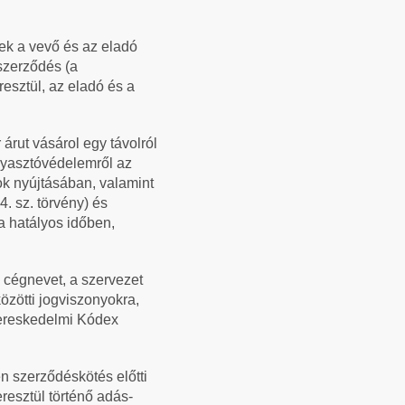
yek a vevő és az eladó
szerződés (a
esztül, az eladó és a
árut vásárol egy távolról
ogyasztóvédelemről az
ok nyújtásában, valamint
. sz. törvény) és
a hatályos időben,
a cégnevet, a szervezet
özötti jogviszonyokra,
Kereskedelmi Kódex
n szerződéskötés előtti
resztül történő adás-