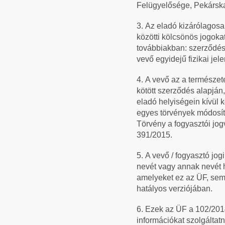
Felügyelősége, Pekárska
3.
Az eladó kizárólagosan
közötti kölcsönös jogoka
továbbiakban: szerződés
vevő egyidejű fizikai jel
4.
A vevő az a természete
kötött szerződés alapján
eladó helyiségein kívül 
egyes törvények módosítá
Törvény a fogyasztói jog
391/2015.
5.
A vevő / fogyasztó jog
nevét vagy annak nevét h
amelyeket ez az ÜF, sem
hatályos verziójában.
6.
Ezek az ÜF a 102/2014
információkat szolgáltat