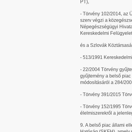
PT),
- Törvény 102/2014, az Ü
szerv végzi a közegészsé
Népegészségügyi Hivatala
Kereskedelmi Felügyelet 
és a Szlovák Köztársasá
- 513/1991 Kereskedelmi 
- 22/2004 Törvény gyűjt
gyűjtemény a belső piac
módosításáról a 284/20
- Törvény 391/2015 Törv
- Törvény 152/1995 Tör
élelmiszerekről a jelenle
9.
A belső piac állami e
Hatóság (SKFH), amely má