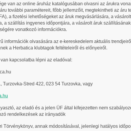
ége van az online áruház katalógusában olvasni az árukra vona
 áru további paramétereit, főbb jellemzőit, megtekintheti az áru te
FA), a fizetési lehetőségeket az áruk megvásárlására, a vásárolt
a, a szállítás ingyenes időpontjára, a vásárolt áruk szállításának
őségére vonatkozó információkra.
 információk olvasására az e-kereskedelem aktuális trendjeiről
ek a Herbatica klubtagok feltételeiről és előnyeiről.
van kapcsolatba lépni az eladóval:
ica.hu
o., Turzovka-Stred 422, 023 54 Turzovka, vagy
a.hu
yasztó, az eladó és a jelen ÜF által kifejezetten nem szabályozo
ozó rendelkezések az irányadók
i Törvénykönyv, annak módosításával, jelenlegi hatályos időpo