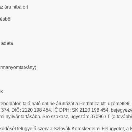
z áru hibáiért
désből
s adata
 formanyomtatvány)
ek
boldalon található online áruházat a Herbatica kft. üzemelteti
6 374, DIČ: 2120 198 454, IČ DPH: SK 2120 198 454, bejegyez
i nyilvántartásába, Sro szakasz, ügyszám 37096 / T (a további
űködését felügyelő szerv a Szlovák Kereskedelmi Felügyelet, 