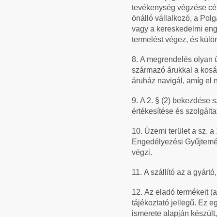
tevékenység végzése célj
önálló vállalkozó, a Po
vagy a kereskedelmi enge
termelést végez, és külön
8.
A megrendelés olyan ű
származó árukkal a kosáro
áruház navigál, amíg el 
9.
A 2. § (2) bekezdése s
értékesítése és szolgálta
10.
Üzemi terület a sz. 
Engedélyezési Gyűjtemény
végzi.
11.
A szállító az a gyárt
12.
Az eladó termékeit (
tájékoztató jellegű. Ez 
ismerete alapján készült