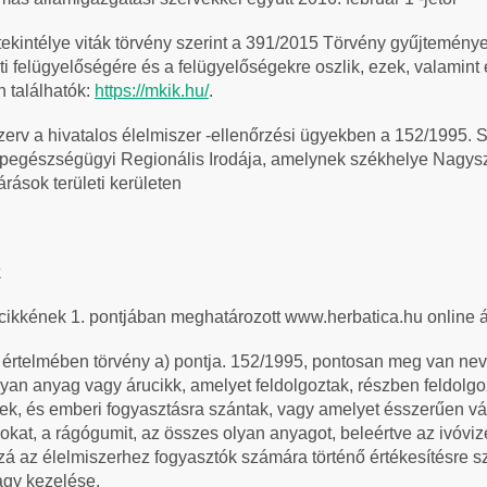
 tekintélye viták törvény szerint a 391/2015 Törvény gyűjtemén
felügyelőségére és a felügyelőségekre oszlik, ezek, valamint 
 találhatók:
https://mkik.hu/
.
zerv a hivatalos élelmiszer -ellenőrzési ügyekben a 152/1995. S
pegészségügyi Regionális Irodája, amelynek székhelye Nagys
rások területi kerületen
k
 cikkének 1. pontjában meghatározott www.herbatica.hu online á
ű értelmében törvény a) pontja. 152/1995, pontosan meg van ne
lyan anyag vagy árucikk, amelyet feldolgoztak, részben feldolg
ttek, és emberi fogyasztásra szántak, vagy amelyet ésszerűen 
alokat, a rágógumit, az összes olyan anyagot, beleértve az ivóviz
 az élelmiszerhez fogyasztók számára történő értékesítésre 
agy kezelése.