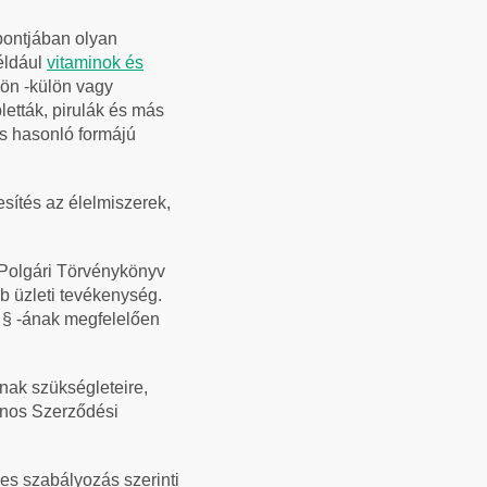
 pontjában olyan
például
vitaminok és
lön -külön vagy
letták, pirulák és más
ás hasonló formájú
esítés az élelmiszerek,
a Polgári Törvénykönyv
b üzleti tevékenység.
. § -ának megfelelően
inak szükségleteire,
lános Szerződési
es szabályozás szerinti