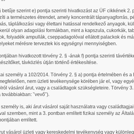
§ betűje szerint e) pontja szerinti hivatkozást az ÜF cikkének 2.
zíti a természetes étrendet, amely koncentrált tápanyagforrás, 
más, táplálkozási vagy élettani hatással rendelkező anyagok, kü
erül olyan adagolási formákban, mint a kapszula, cukorkák, tab
ok, folyadék ampullák, cseppadagolóval ellátott palackok és m
elyeket mérésre terveztek kis egységnyi mennyiségben.
tjában hivatkozott törvény 2. § -ának f) pontja szerinti távérték
gészítőket, távközlés útján történő értékesítése.
ikai személy a 102/2014. Törvény 2. § a) pontja értelmében és 
egfelelően, nem üzleti tevékenysége körében jár el, vagy egyé
olról vásárol árut, vagy a családtagok szükségleteire. Törvény 3
a továbbiakban: "vevő").
i személy is, aki árut vásárol saját használatra vagy családtagja
óval szemben, mint
a 3. pontban említett fizikai személy az Álta
pontjában említett.
rut vásárol üzleti vagy kereskedelmi tevékenység vagy különleg