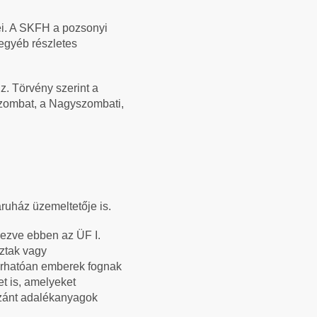
yei. A SKFH a pozsonyi
egyéb részletes
z. Törvény szerint a
zombat, a Nagyszombati,
ruház üzemeltetője is.
vezve ebben az ÜF I.
oztak vagy
várhatóan emberek fognak
et is, amelyeket
szánt adalékanyagok