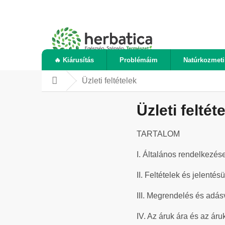
Ugrás
a
fő
tartalomhoz
🔥 Kiárusítás
Problémáim
Natúrkozmet
Üzleti feltételek
Kezdőlap
Üzleti feltét
TARTALOM
I. Általános rendelkezés
II. Feltételek és jelentés
III. Megrendelés és adás
IV. Az áruk ára és az áruk