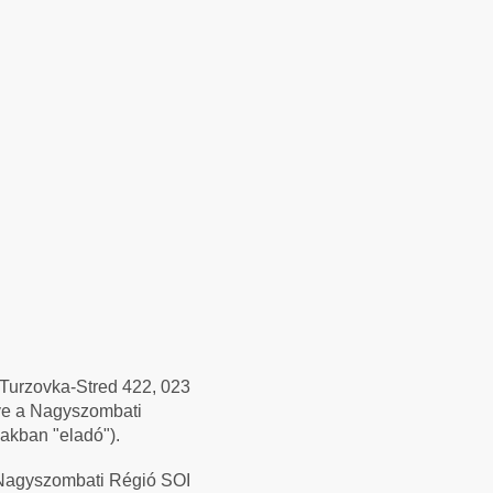
, Turzovka-Stred 422, 023
ve a Nagyszombati
akban "eladó").
a Nagyszombati Régió SOI