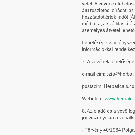
vétel. A vevőnek lehetős
áru részletes leírását, az
hozzáadottérték -adót (Á
módjaira, a szállítás árár
személyes átvétel lehet
Lehetősége van tényszerű
információkkal rendelkezn
7.
A vevőnek lehetősége 
e-mail cím: szia@herbat
postacím: Herbatica s.r.
Weboldal:
www.herbatic
8. Az eladó és a vevő fog
jogviszonyokra a vonatk
- Törvény 40/1964 Polgár