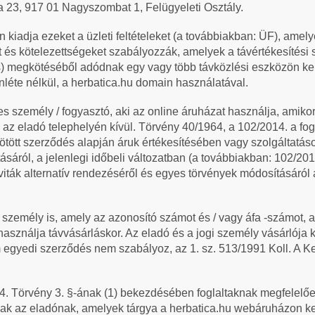
 23, 917 01 Nagyszombat 1, Felügyeleti Osztály.
 kiadja ezeket a üzleti feltételeket (a továbbiakban: ÜF), amel
t és kötelezettségeket szabályozzák, amelyek a távértékesítési 
) megkötéséből adódnak egy vagy több távközlési eszközön ker
enléte nélkül, a herbatica.hu domain használatával.
s személy / fogyasztó, aki az online áruházat használja, amikor 
, az eladó telephelyén kívül. Törvény 40/1964, a 102/2014. a f
kötött szerződés alapján áruk értékesítésében vagy szolgáltatás
sáról, a jelenlegi időbeli változatban (a továbbiakban: 102/2014
viták alternatív rendezéséről és egyes törvények módosításáról 
i személy is, amely az azonosító számot és / vagy áfa -számot, 
asználja távvásárláskor. Az eladó és a jogi személy vásárlója k
 egyedi szerződés nem szabályoz, az 1. sz. 513/1991 Koll. A 
. Törvény 3. §-ának (1) bekezdésében foglaltaknak megfelelőe
nak az eladónak, amelyek tárgya a herbatica.hu webáruházon ke