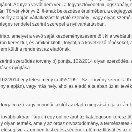
ából. Az ilyen vevőt nem védi a fogyasztóvédelmi jogszabály, 
lgári Törvénykönyv 2. §-ának bekezdése értelmében, a cégjegyz
dély alapján vállalkozást folytató személy , vagy olyan szemé
leges rendelet szerint szerepel a nyilvántartásban.
rlap, amelyet a vevő saját kezdeményezésére tölt ki a webáru
n keresztül, és amikor kitölti, folytatja a következő lépéseket,
nem küldi a rendelést az eladónak.
zerinti szerződés törvény b) pontja. 102/2014 olyan szerződés,
tások nyújtása.
a 102/2014 egy létesítmény (a 455/1991. Sz. Törvény szerint a 
 alapján), vagy más hely, ahol az eladó általában üzleti tevé
ó, forgalmazó vagy importőr, akitől az eladó megvásárolja az árut.
a továbbiakban: "áruk") egy online áruház katalóguson keresztül
egy olyan termék, amely az orosz orvostudomány, a természetes
, elősegítve az emberi test egészségének előmozdítását és az e