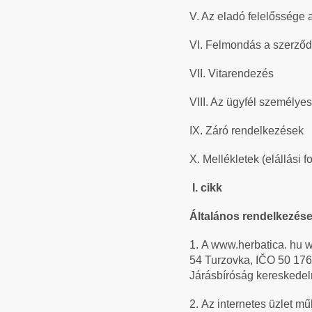
V. Az eladó felelőssége a
VI. Felmondás a szerző
VII. Vitarendezés
VIII. Az ügyfél személye
IX. Záró rendelkezések
X. Mellékletek (elállási
I.
cikk
Általános rendelkezés
1.
A www.herbatica. hu we
54 Turzovka, IČO 50 17
Járásbíróság kereskedelm
2.
Az internetes üzlet m