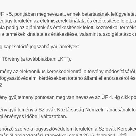
F - 5. pontjában megnevezett, ennek betartásának felügyeletét
gügy területén az élelmiszerek kínálata és értékesítése felett,
 pedig az ajánlatok és értékesítések felett. kozmetikai termék
a termékek kínálata és értékesítése, valamint a szolgáltatások n
g kapcsolódó jogszabályai, amelyek:
Törvény (a továbbiakban: ,,KT"),
emény az elektronikus kereskedelemről a törvény módosításáró
 fogyasztóvédelmi kérdésekben történő állami ellenőrzéséről é
02
ény gyűjtemény pontosan meg van nevezve az ÜF 4. -ig cikk po
vény gyűjtemény a Szlovák Köztársaság Nemzeti Tanácsának tö
gi érvényes időbeli változatban.
llenőrző szerve a fogyasztóvédelem területén a Szlovák Kereske
s államigazgatási szervekkel együtt 2016. február 1 -jétől