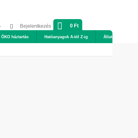
KOSÁR
0 Ft
Bejelentkezés
ÖKO háztartás
Hatóanyagok A-tól Z-ig
Állatok
Új