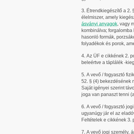
3.
Étrendkiegészítő a 2. 
élelmiszer, amely kiegés
ásványi anyagok
, vagy 
kombinálva; forgalomba k
hasonló formák, porzsák
folyadékok és porok, am
4.
Az ÜF e cikkének 2. pon
beleértve a táplálék -kie
5.
A vevő / fogyasztó fiz
52. § (4) bekezdésének m
Saját igényei szerint táv
joga van panaszt tenni (
6.
A vevő / fogyasztó jog
ugyanúgy jár el az elad
Feltételek e cikkének 3. 
7.
A vevő jogi személy, á