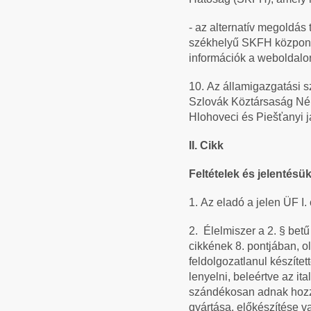
- az alternatív megoldás
székhelyű SKFH központi 
információk a weboldalon
10.
Az államigazgatási s
Szlovák Köztársaság Né
Hlohoveci és Piešťanyi já
II. Cikk
Feltételek és jelentésü
1.
Az eladó a jelen ÜF I.
2.
Élelmiszer a 2. § bet
cikkének 8. pontjában, o
feldolgozatlanul készíte
lenyelni, beleértve az it
szándékosan adnak hozzá
gyártása, előkészítése v