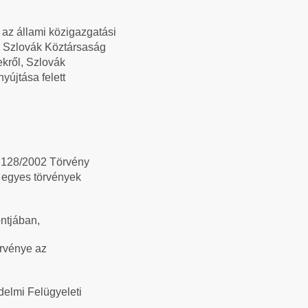
 az állami közigazgatási
 a Szlovák Köztársaság
ekről, Szlovák
yújtása felett
l 128/2002 Törvény
s egyes törvények
ntjában,
rvénye az
delmi Felügyeleti