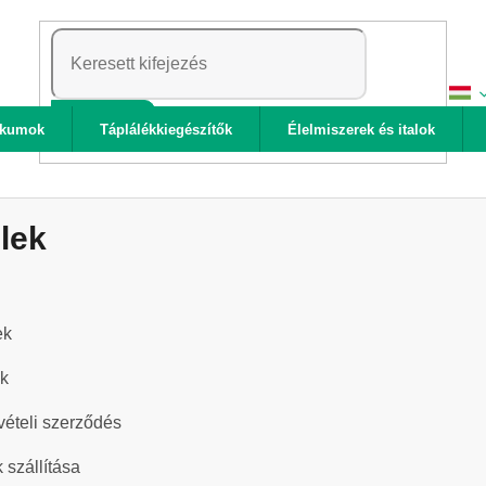
KERESÉS
ikumok
Táplálékkiegészítők
Élelmiszerek és italok
elek
ek
ük
vételi szerződés
 szállítása