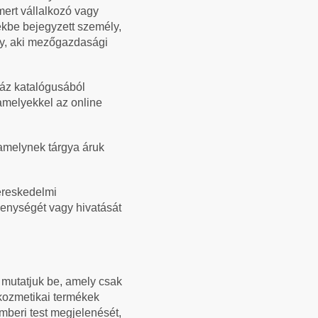
mert vállalkozó vagy
ékbe bejegyzett személy,
ly, aki mezőgazdasági
ház katalógusából
 amelyekkel az online
 amelynek tárgya áruk
Kereskedelmi
kenységét vagy hivatását
 mutatjuk be, amely csak
 kozmetikai termékek
mberi test megjelenését,