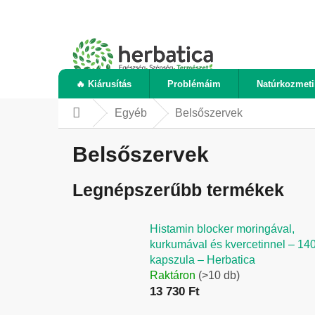
Ugrás
a
fő
tartalomhoz
🔥 Kiárusítás
Problémáim
Natúrkozmet
Egyéb
Belsőszervek
Kezdőlap
Belsőszervek
Legnépszerűbb termékek
Histamin blocker moringával,
kurkumával és kvercetinnel – 14
kapszula – Herbatica
Raktáron
(>10 db)
13 730 Ft