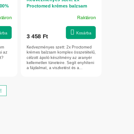
100%
Proctomed krémes balzsam
aranyérre - 10 ml - Elixir
ktáron
Raktáron
árba
Kosárba
3 458 Ft
ium
Kedvezményes szett: 2x Proctomed
i az
krémes balzsam komplex összetételű,
át?
célzott ápoló készítmény az aranyér
kellemetlen tüneteire. Segít enyhíteni
a fájdalmat, a viszketést és a...
E