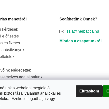
rlás menetéről
Segíthetünk Önnek?
i kérdések
szia@herbatica.hu
l előfizetés
Minden a csapatunkról
ás és fizetés
tanúsítványok
feltételek
evőink elégedettek
személyes adatai nálunk
ságban vannak
ználunk a weboldal megfelelő
Elutasítom
E
biztosítása, valamint analitikai és
élokra. Ezeket elfogadhatja vagy
.