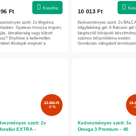
agos
Kosárba
Kos
396 Ft
10 013 Ft
ékelése
vezményes szett: 2x Migréna
Kedvezményes szett: 2x BAL
nhalátor. Gyakran kínozza migrén,
tölgyfakéreg gél. A Balcann gél 
ájás, álmatlanság vagy túlzott
kiegészítő bőrápoló készítmény
ssz? Enyhítse a kellemetlen
számos bőrprobléma esetén.
lag.
teket illóolajok erejével a
Gondosan válogatott természet
éna...
összetevőket...
23 080 Ft
15 
–5 %
–
vezményes szett: 2x
Kedvezményes szett: 3x
forafán EXTRA –
Omega 3 Premium – 40
kkolikivonat 500 mg, 60
kapszula – Herbatica