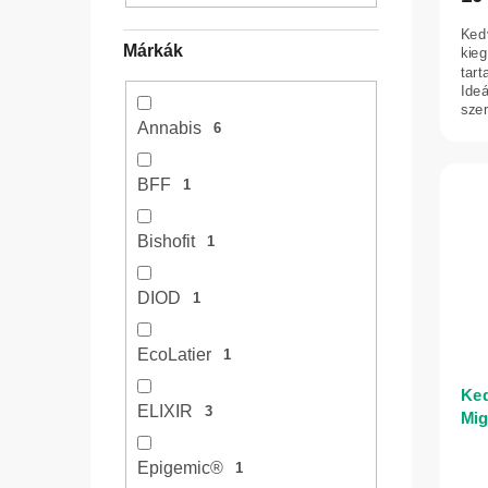
e
á
j
Ked
Márkák
kieg
a
tart
Ideá
szer
Annabis
6
BFF
1
Bishofit
1
DIOD
1
EcoLatier
1
Ked
ELIXIR
3
Mig
Her
A
Epigemic®
1
ter