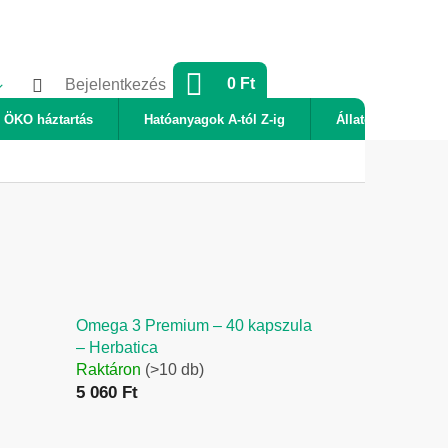
KOSÁR
0 Ft
Bejelentkezés
ÖKO háztartás
Hatóanyagok A-tól Z-ig
Állatok
Új
Omega 3 Premium – 40 kapszula
– Herbatica
Raktáron
(>10 db)
5 060 Ft