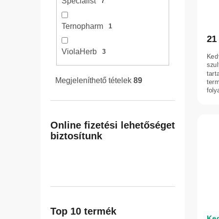
Specialist
7
kap
Ternopharm
1
21
ViolaHerb
3
Ked
szul
tar
Megjeleníthető tételek
89
ter
foly
anti
Online fizetési lehetőséget
biztosítunk
Top 10 termék
Ked