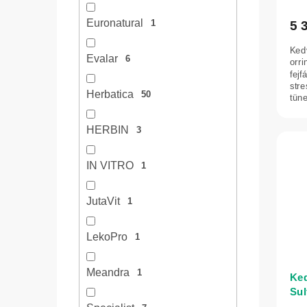
átl
Euronatural
5 
1
ért
5-
Ked
ből
Evalar
6
orri
5,0
fejf
stre
csil
Herbatica
50
tüne
Migr
HERBIN
3
IN VITRO
1
JutaVit
1
LekoPro
1
Meandra
1
Ked
Sul
bro