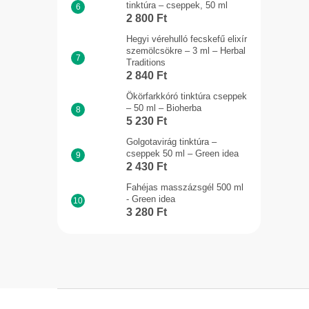
tinktúra – cseppek, 50 ml
2 800 Ft
Hegyi vérehulló fecskefű elixír
szemölcsökre – 3 ml – Herbal
Traditions
2 840 Ft
Ökörfarkkóró tinktúra cseppek
– 50 ml – Bioherba
5 230 Ft
Golgotavirág tinktúra –
cseppek 50 ml – Green idea
2 430 Ft
Fahéjas masszázsgél 500 ml
- Green idea
3 280 Ft
L