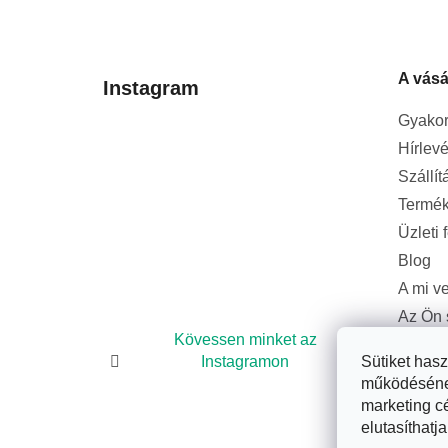
á
b
l
A vásá
é
Instagram
c
Gyakor
Hírlevé
Szállít
Termék
Üzleti 
Blog
A mi v
Az Ön 
bizton
Kövessen minket az
Instagramon
Sütiket has
működésének 
marketing c
elutasíthatja