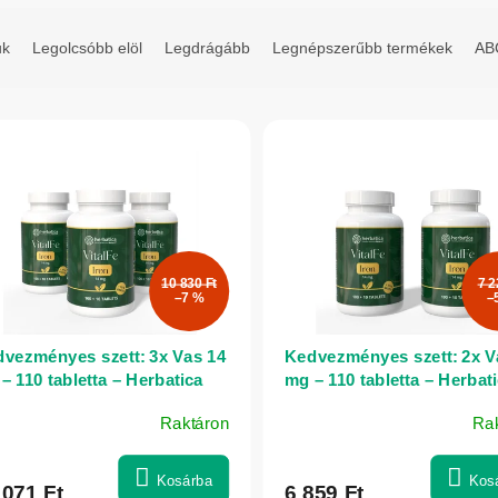
uk
Legolcsóbb elöl
Legdrágább
Legnépszerűbb termékek
ABC
10 830 Ft
7 2
–7 %
–
vezményes szett: 3x Vas 14
Kedvezményes szett: 2x V
– 110 tabletta – Herbatica
mg – 110 tabletta – Herbat
Raktáron
Ra
Kosárba
Kos
 071 Ft
6 859 Ft