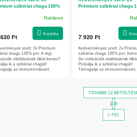
mium szibériai chaga 100%
Prémium szibériai chaga 
 - 100 g - Herbatica
por - 100 g - Herbatica
Raktáron
Ra
Kosárba
Kos
 630 Ft
7 920 Ft
vezményes szett: 3x Prémium
Kedvezményes szett: 2x Prém
ériai chaga 100% por. A régi
szibériai chaga 100% por. Keres
lizációk vitalitásának titkát keresi?
ősi civilizációk vitalitásának titk
álja ki a szibériai chagát!
Próbálja ki a szibériai chagát!
ogatja az immunrendszert,
Támogatja az immunrendszert,
ájárul...
hozzájárul...
TOVÁBBI 12 BETÖLTÉS
L
1
8
a
L
p
i
FEL
o
s
z
t
á
s
a