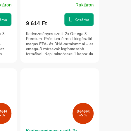
ktáron
Raktáron
árba
Kosárba
9 614 Ft
a 3
Kedvezményes szett: 2x Omega 3
-
Premium. Prémium étrend-kiegészítő
-
magas EPA- és DHA-tartalommal – az
 az
omega-3 zsírsavak legfontosabb
b
formáival. Napi mindössze 1 kapszula
segít...
40 Ft
3 640 Ft
5 %
–5 %
Kedvezményes szett: 2x