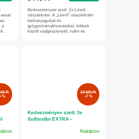
-
Kedvezményes szett: 2x Lóerő
 vasat
visszérkrém. A „Lóerő” visszérkrém
an.
hatóanyagokat és
s a
gyógynövénykivonatokat, többek
k...
között vadgesztenyét, rutint és
ginkgót tartalmaz. Kiváló...
540 Ft
34 620 Ft
5 %
–7 %
Kedvezményes szett: 3x
l
Sulforafán EXTRA –
brokkolikivonat 500 mg, 60
ktáron
Raktáron
kapszula – Herbatica