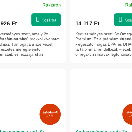
Raktáron
Ra
szula - Herbatica
Kosárba
Kos
 926 Ft
14 117 Ft
vezményes szett, amely 2x
Kedvezményes szett: 3x Omeg
forafán-tartalmú brokkolikivonatot
Premium. Ez a prémium étrend
talmaz. Támogatja a szervezet
kiegészítő magas EPA- és DHA
mészetes méregtelenítő
tartalommal rendelkezik – ezek
amatait, és hozzájárul az
omega-3 zsírsavak legfontosab
oxidáns...
formái közé tartoznak....
12 510 Ft
8 3
–7 %
–
vezményes szett: 3x
Kedvezményes szett: 2x