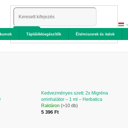
KERESÉS
ikumok
Táplálékkiegészítők
Élelmiszerek és italok
Kedvezményes szett: 2x Migréna
0
orrinhalátor – 1 ml – Herbatica
Raktáron
(>10 db)
5 396 Ft