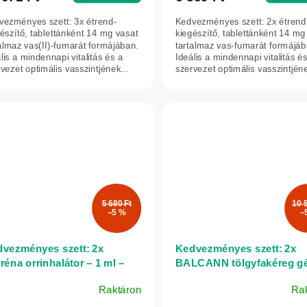
vezményes szett: 3x étrend-
Kedvezményes szett: 2x étrend
észítő, tablettánként 14 mg vasat
kiegészítő, tablettánként 14 mg
almaz vas(II)-fumarát formájában.
tartalmaz vas-fumarát formájáb
lis a mindennapi vitalitás és a
Ideális a mindennapi vitalitás é
vezet optimális vasszintjének...
szervezet optimális vasszintjéne
5 680 Ft
10 
–5 %
–
vezményes szett: 2x
Kedvezményes szett: 2x
réna orrinhalátor – 1 ml –
BALCANN tölgyfakéreg gé
batica
aranyérre és berepedezett
Raktáron
Ra
bőrre – 75 ml – Annabis
mék