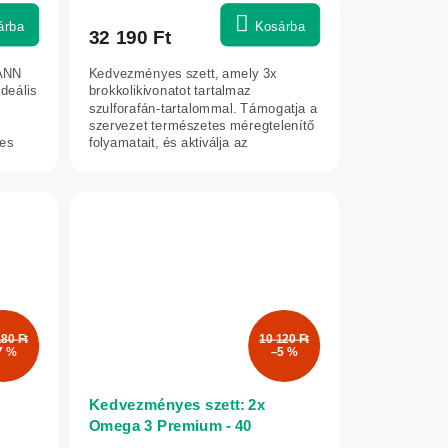
árba
Kosárba
32 190 Ft
CANN
Kedvezményes szett, amely 3x
ideális
brokkolikivonatot tartalmaz
szulforafán-tartalommal. Támogatja a
szervezet természetes méregtelenítő
es
folyamatait, és aktiválja az
antioxidáns...
180 Ft
10 120 Ft
7 %
–5 %
Kedvezményes szett: 2x
Omega 3 Premium - 40
kapszula - Herbatica