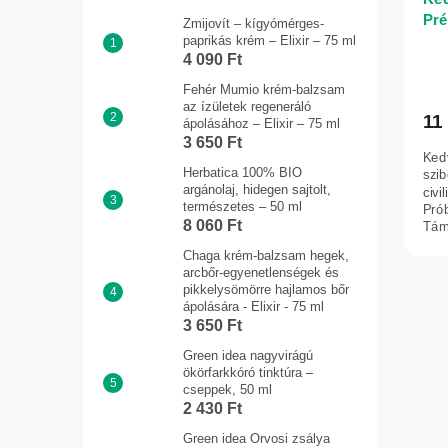
Pré
Zmijovít – kígyómérges-
por
paprikás krém – Elixir – 75 ml
4 090 Ft
Fehér Mumio krém-balzsam
az ízületek regeneráló
11
ápolásához – Elixir – 75 ml
3 650 Ft
Ked
Herbatica 100% BIO
szib
argánolaj, hidegen sajtolt,
civi
természetes – 50 ml
Prób
8 060 Ft
Tám
hozz
Chaga krém-balzsam hegek,
arcbőr-egyenetlenségek és
pikkelysömörre hajlamos bőr
ápolására - Elixir - 75 ml
3 650 Ft
Green idea nagyvirágú
ökörfarkkóró tinktúra –
cseppek, 50 ml
2 430 Ft
Green idea Orvosi zsálya