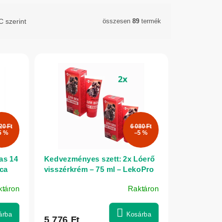
 szerint
összesen
89
termék
20 Ft
6 080 Ft
5 %
–5 %
as 14
Kedvezményes szett: 2x Lóerő
ica
visszérkrém – 75 ml – LekoPro
ktáron
Raktáron
árba
Kosárba
5 776 Ft