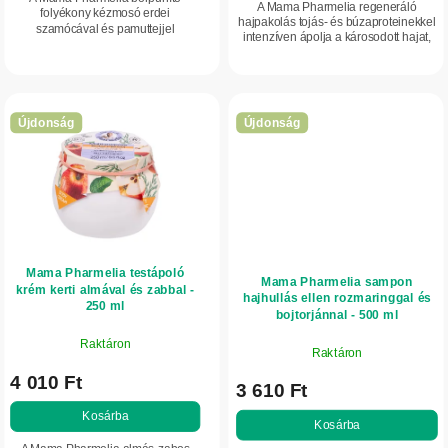
A Mama Pharmelia regeneráló
folyékony kézmosó erdei
a
hajpakolás tojás- és búzaproteinekkel
szamócával és pamuttejjel
intenzíven ápolja a károsodott hajat,
gyengéden tisztítja a kezet, ápolja a
csökkenti a töredezésre való hajlamot,
bőrt, és selymesen puha, sima
valamint puhává és fényessé teszi...
érzetet hagy maga után.
Újdonság
Újdonság
Mama Pharmelia testápoló
Mama Pharmelia sampon
krém kerti almával és zabbal -
hajhullás ellen rozmaringgal és
250 ml
bojtorjánnal - 500 ml
Raktáron
Raktáron
4 010 Ft
3 610 Ft
Kosárba
Kosárba