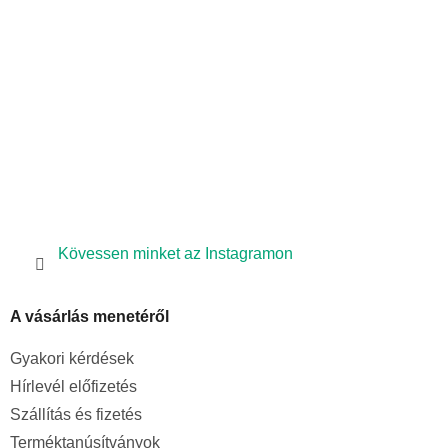
é
á
s
c
e
l
e
m
e
i
Kövessen minket az Instagramon
A vásárlás menetéről
Gyakori kérdések
Hírlevél előfizetés
Szállítás és fizetés
Terméktanúsítványok