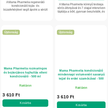
A Mama Pharmelia regeneráló
A Mama Pharmelia könnyű testvaja
kondicionáló tojás- és
vörös áfonyával és 7 olajjal intenzíven
búzafehérjével segít ápolni a sérült
táplálja a bőrt, gyorsan beszívódik, és
hajat, puhává teszi, valamint erőt és
puha, hidratált érzetet hagy maga
fényt ad neki.
után.
Újdonság
Újdonság
Mama Pharmelia rozmaringos
Mama Pharmelia kondicionáló
és bojtorjános hajhullás elleni
mindennapi volumenért savanyú
kondicionáló - 500 ml
tejjel és erdei szamócával - 500
ml
Raktáron
Raktáron
3 610 Ft
3 610 Ft
Kosárba
Kosárba