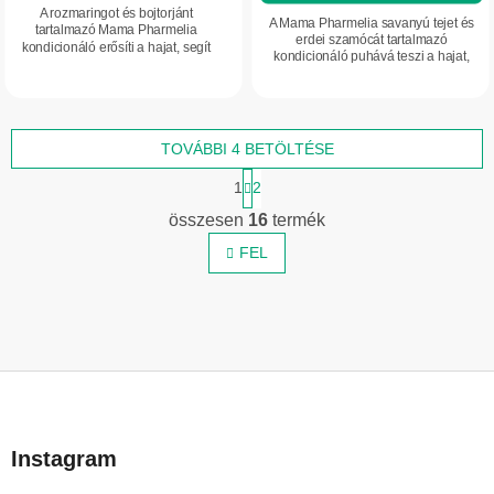
A rozmaringot és bojtorjánt
A Mama Pharmelia savanyú tejet és
tartalmazó Mama Pharmelia
erdei szamócát tartalmazó
kondicionáló erősíti a hajat, segít
kondicionáló puhává teszi a hajat,
mérsékelni a hajhullást, és puhává,
volument és természetes fényt ad neki.
fényessé teszi a hajszálakat.
TOVÁBBI 4 BETÖLTÉSE
L
1
2
a
L
p
összesen
16
termék
i
o
z
FEL
s
á
t
s
a
i
r
L
á
n
á
y
b
í
Instagram
l
t