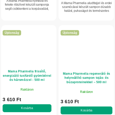
A Mama Pharmelia nyírfával és
A Mama Pharmelia aludttejjel és erdei
fekete ribizlivel készült samponja
szamócával készült sampon dúsabb
segít csökkenteni a korpásodást,
hatást, puhaságot és természetes
nyugtatja a fejbőrt, a hajat pedig
fényt ad a hajnak.
friss és fényes megjelenésűvé teszi.
Újdonság
Újdonság
Mama Pharmelia frissítő,
Mama Pharmelia regeneráló és
energizáló tusfürdő gyömbérrel
helyreállító sampon tojás- és
és hársmézzel - 500 ml
búzaproteinekkel – 500 ml
Raktáron
Raktáron
3 610 Ft
3 610 Ft
Kosárba
Kosárba