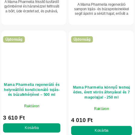
A Mama Pharmelia frissítő tusfürdő
A Mama Pharmelia regeneráló
gyömbérrel és hársmézzel felfrissíti
sampon tojás- és búzaproteinekkel
a bőrt, üde érzetet ad, és puhává,
segít ápolni a sérült hajat, erősíti a
hidratálttá teszi.
hajszálakat és javítja
rugalmasságukat.
Újdonság
Újdonság
Mama Pharmelia regeneráló és
Mama Pharmelia könnyű testvaj
helyreállító kondicionáló tojás-
édes, érett vörös áfonyával és 7
és búzafehérjével – 500 ml
magolajjal - 250 ml
Raktáron
Raktáron
3 610 Ft
4 010 Ft
Kosárba
Kosárba