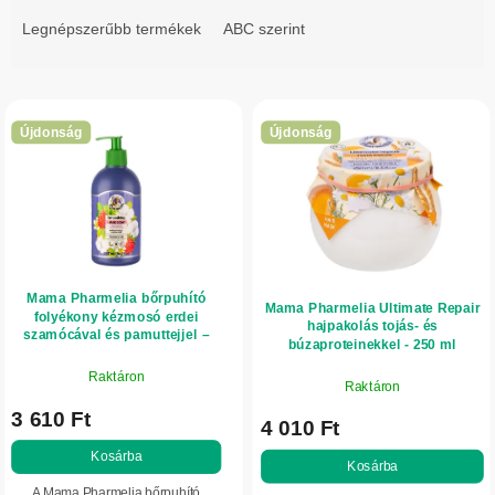
r
Legnépszerűbb termékek
ABC szerint
m
é
T
k
e
e
Újdonság
Újdonság
r
k
m
r
é
e
k
n
e
d
Mama Pharmelia bőrpuhító
k
Mama Pharmelia Ultimate Repair
e
folyékony kézmosó erdei
hajpakolás tojás- és
l
szamócával és pamuttejjel –
z
búzaproteinekkel - 250 ml
500 ml
i
é
Raktáron
Raktáron
s
s
3 610 Ft
t
4 010 Ft
e
á
Kosárba
Kosárba
j
A Mama Pharmelia bőrpuhító