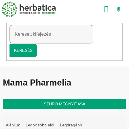
Ugrás
KOSÁ
a
fő
tartalomhoz
KERESÉS
Mama Pharmelia
SZŰRŐ MEGNYITÁSA
T
e
Ajánljuk
Legolcsóbb elöl
Legdrágább