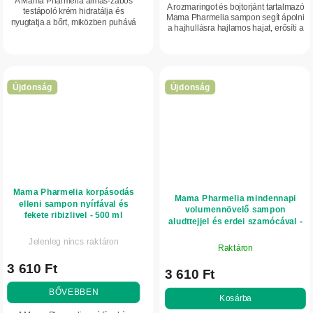
A Mama Pharmelia almás-zabos
A rozmaringot és bojtorjánt tartalmazó
testápoló krém hidratálja és
Mama Pharmelia sampon segít ápolni
nyugtatja a bőrt, miközben puhává
a hajhullásra hajlamos hajat, erősíti a
és rugalmassá teszi.
hajtöveket és támogatja az
egészséges hajnövekedést.
Újdonság
Újdonság
Mama Pharmelia korpásodás
Mama Pharmelia mindennapi
elleni sampon nyírfával és
volumennövelő sampon
fekete ribizlivel - 500 ml
aludttejjel és erdei szamócával -
500 ml
Jelenleg nincs raktáron
Raktáron
3 610 Ft
3 610 Ft
BŐVEBBEN
Kosárba