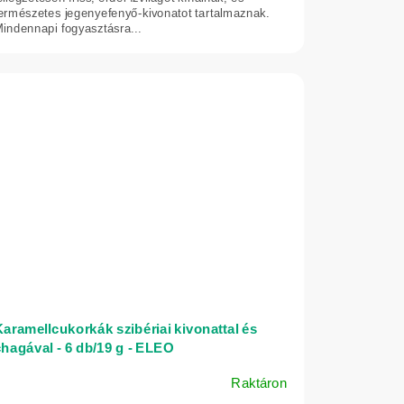
ermészetes jegenyefenyő-kivonatot tartalmaznak.
indennapi fogyasztásra...
aramellcukorkák szibériai kivonattal és
hagával - 6 db/19 g - ELEO
Raktáron