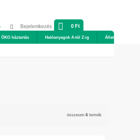
KOSÁR
0 Ft
Bejelentkezés
ÖKO háztartás
Hatóanyagok A-tól Z-ig
Állatok
Új
összesen
6
termék