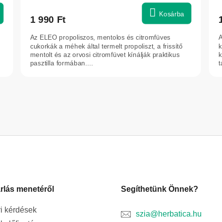
Kosárba
1 990 Ft
Az ELEO propoliszos, mentolos és citromfüves
A
cukorkák a méhek által termelt propoliszt, a frissítő
k
mentolt és az orvosi citromfüvet kínálják praktikus
k
pasztilla formában....
t
L
i
s
t
a
i
r
á
n
rlás menetéről
Segíthetünk Önnek?
y
í
i kérdések
szia@herbatica.hu
t