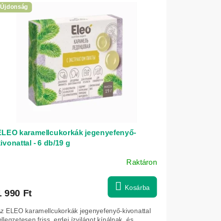
Újdonság
ELEO karamellcukorkák jegenyefenyő-
ivonattal - 6 db/19 g
Raktáron
Kosárba
1 990 Ft
z ELEO karamellcukorkák jegenyefenyő-kivonattal
ellegzetesen friss, erdei ízvilágot kínálnak, és