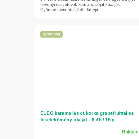
növényi összetevők kombinációját kínálják.
Gyömbérkivonatot, őrölt fahéjat...
Újdonság
ELEO karamellás cukorka grapefruittal és
feketekömény-olajjal – 6 db / 19 g
Raktáro