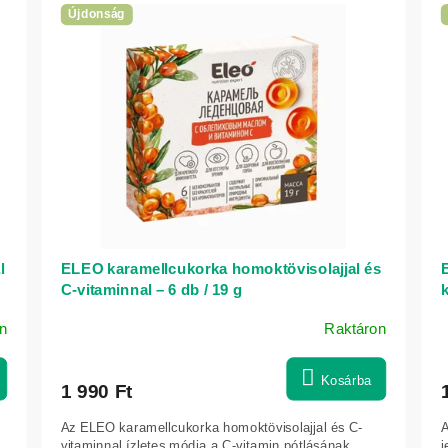
Újdonság
l
ELEO karamellcukorka homoktövisolajjal és
C-vitaminnal – 6 db / 19 g
k
n
Raktáron
Kosárba
1 990 Ft
Az ELEO karamellcukorka homoktövisolajjal és C-
A
vitaminnal ízletes módja a C-vitamin pótlásának.
j