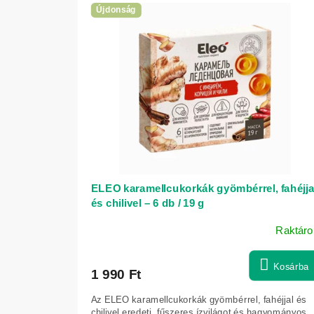
é
e
Újdonság
k
r
e
m
k
é
r
k
e
e
n
k
d
l
e
i
z
s
é
ELEO karamellcukorkák gyömbérrel, fahéjja
t
és chilivel – 6 db / 19 g
s
á
e
Raktáro
j
a
Kosárba
1 990 Ft
Az ELEO karamellcukorkák gyömbérrel, fahéjjal és
chilivel eredeti, fűszeres ízvilágot és hagyományos