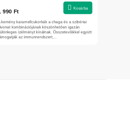
Kosárba
1 990 Ft
 kemény karamellcukorkák a chaga és a szibériai
ivonat kombinációjának köszönhetően igazán
ülönleges ízélményt kínálnak. Összetevőikkel együtt
ámogatják az immunrendszert,...