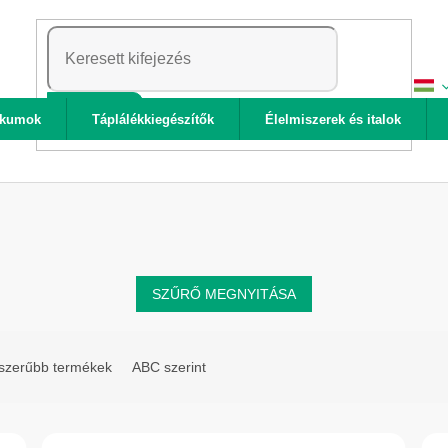
KERESÉS
ikumok
Táplálékkiegészítők
Élelmiszerek és italok
SZŰRŐ MEGNYITÁSA
szerűbb termékek
ABC szerint