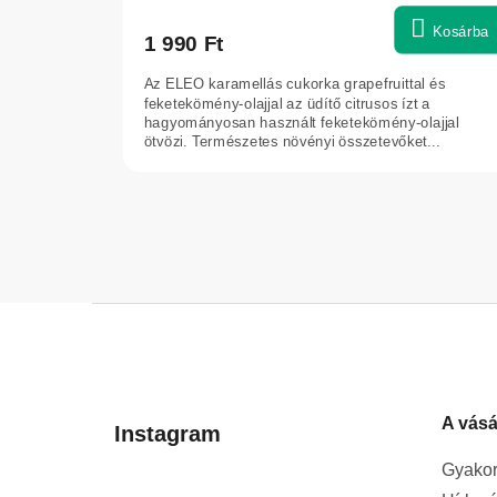
Kosárba
1 990 Ft
Az ELEO karamellás cukorka grapefruittal és
feketekömény-olajjal az üdítő citrusos ízt a
hagyományosan használt feketekömény-olajjal
ötvözi. Természetes növényi összetevőket...
L
á
b
l
A vásá
é
Instagram
c
Gyakor