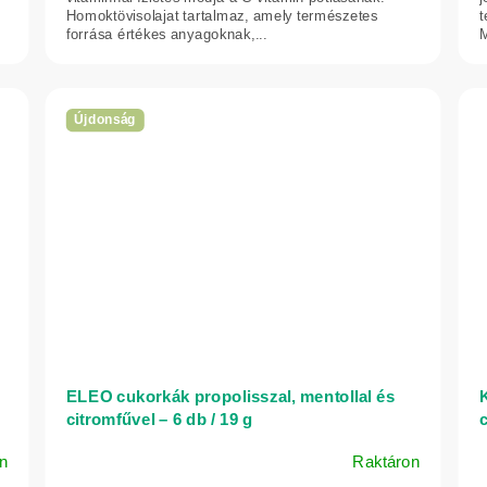
Homoktövisolajat tartalmaz, amely természetes
t
forrása értékes anyagoknak,...
M
Újdonság
ELEO cukorkák propolisszal, mentollal és
K
citromfűvel – 6 db / 19 g
c
n
Raktáron