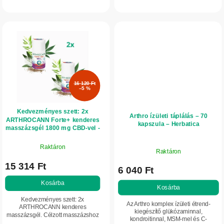
hialuronsavval és gyógynövény-
kivonatokat tartalmaz fekete
kivonatokkal. Támogatja a porcok,
nadálytőből és...
csontok és...
16 120 Ft
–5 %
Kedvezményes szett: 2x
Arthro ízületi táplálás – 70
ARTHROCANN Forte+ kenderes
kapszula – Herbatica
masszázsgél 1800 mg CBD-vel -
90 ml - Annabis
Raktáron
Raktáron
15 314 Ft
6 040 Ft
Kosárba
Kosárba
Kedvezményes szett: 2x
Az Arthro komplex ízületi étrend-
ARTHROCANN kenderes
kiegészítő glükózaminnal,
masszázsgél. Célzott masszázshoz
kondroitinnal, MSM-mel és C-
izmok, inak, hát, ízületek és