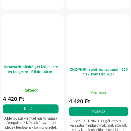
masszírozásához. A piacon elérhető
és más testrészek sérülései után.
egyik legmagasabb CBD-tartalmú
Kondroitint és glükózamint, valamint...
masszázsgél 1 800...
Menovazil hűsítő gél ízületekre
OKOPNIK ízület- és izomgél - 100
és idegekre - Elixir - 40 ml
ml - Twinstec 911+
A
A
Raktáron
termék
Raktáron
termék
4 420 Ft
átlagos
4 420 Ft
átlagos
értékelése
értékelése
Kosárba
5-
Kosárba
5-
ből
A Menovazil krémgél hűsítő hatása
ből
Az OKOPNIK 911+ gél ideális
5,0
támogatja az ízületek és az irritált
5,0
választás mindazoknak, akik a fáradt,
idegek területének komfortérzetét.
csillag.
merev izmok és ízületek mindennapi