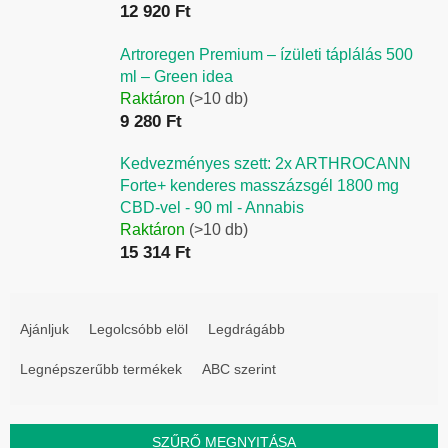
12 920 Ft
Artroregen Premium – ízületi táplálás 500
ml – Green idea
Raktáron
(>10 db)
9 280 Ft
Kedvezményes szett: 2x ARTHROCANN
Forte+ kenderes masszázsgél 1800 mg
CBD-vel - 90 ml - Annabis
Raktáron
(>10 db)
15 314 Ft
T
e
Ajánljuk
Legolcsóbb elöl
Legdrágább
r
Legnépszerűbb termékek
ABC szerint
m
é
k
SZŰRŐ MEGNYITÁSA