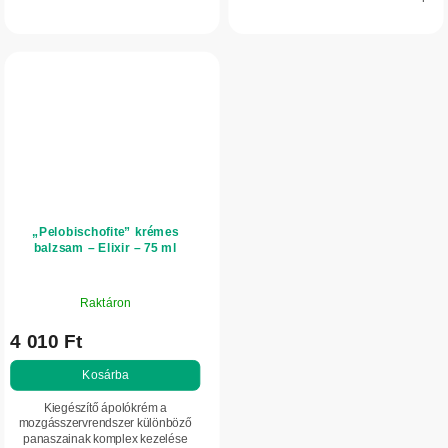
csillag.
ápolásához keresnek frissítő,
regeneráló hatású készítményt. A
gyógynövényes...
„Pelobischofite” krémes
balzsam – Elixir – 75 ml
Raktáron
4 010 Ft
Kosárba
Kiegészítő ápolókrém a
mozgásszervrendszer különböző
panaszainak komplex kezelése