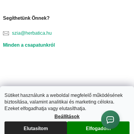
Segíthetünk Önnek?
szia@herbatica.hu
Minden a csapatunkról
Sütiket használunk a weboldal megfelelő működésének
biztosítása, valamint analitikai és marketing célokra.
Shoptet készítette
Ezeket elfogadhatja vagy elutasíthatja.
Beállítások
Copyright 2026
Herbatica.hu
. Minden jog fenntartva.
Süti
Elutasítom
Elfogadom
beállítások szerkesztése