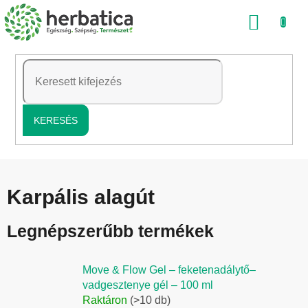
Ugrás
KOSÁ
a
fő
tartalomhoz
KERESÉS
Karpális alagút
Legnépszerűbb termékek
Move & Flow Gel – feketenadálytő–
vadgesztenye gél – 100 ml
Raktáron
(>10 db)