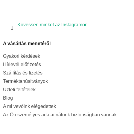
m
e
i
Kövessen minket az Instagramon
A vásárlás menetéről
Gyakori kérdések
Hírlevél előfizetés
Szállítás és fizetés
Terméktanúsítványok
Üzleti feltételek
Blog
A mi vevőink elégedettek
Az Ön személyes adatai nálunk biztonságban vannak