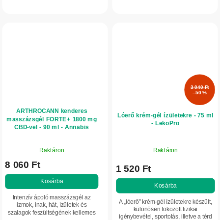
vitaminnal. Természetes módon
szalagok feszültsége esetén. A
támogatja az ízületek, a porcok és a
piacon elérhető egyik
mozgásszervrendszer...
legmagasabb...
3 040 Ft
–50 %
ARTHROCANN kenderes
Lóerő krém-gél ízületekre - 75 ml
masszázsgél FORTE+ 1800 mg
- LekoPro
CBD-vel - 90 ml - Annabis
A
Raktáron
Raktáron
termék
8 060 Ft
átlagos
1 520 Ft
értékelése
Kosárba
5-
Kosárba
ből
Intenzív ápoló masszázsgél az
A „lóerő” krém-gél ízületekre készült,
5,0
izmok, inak, hát, ízületek és
különösen fokozott fizikai
szalagok feszültségének kellemes
csillag.
igénybevétel, sportolás, illetve a térd