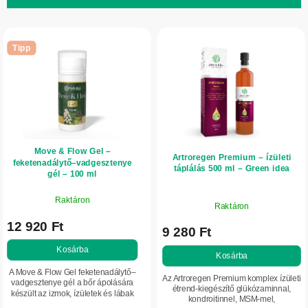
e
T
k
e
r
Tipp
r
e
m
n
é
d
k
e
e
z
Move & Flow Gel –
k
é
Artroregen Premium – ízületi
feketenadálytő–vadgesztenye
táplálás 500 ml – Green idea
l
gél – 100 ml
s
i
e
Raktáron
Raktáron
s
12 920 Ft
t
9 280 Ft
á
Kosárba
Kosárba
j
A Move & Flow Gel feketenadálytő–
Az Artroregen Premium komplex ízületi
vadgesztenye gél a bőr ápolására
a
étrend-kiegészítő glükózaminnal,
készült az izmok, ízületek és lábak
kondroitinnel, MSM-mel,
fáradtságérzete esetén. Növényi