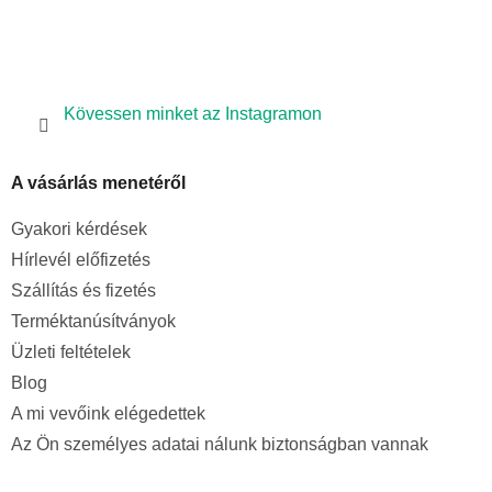
i
Kövessen minket az Instagramon
A vásárlás menetéről
Gyakori kérdések
Hírlevél előfizetés
Szállítás és fizetés
Terméktanúsítványok
Üzleti feltételek
Blog
A mi vevőink elégedettek
Az Ön személyes adatai nálunk biztonságban vannak