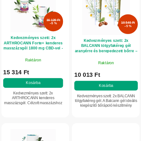
k
m
r
é
e
16 120 Ft
k
10 540 Ft
n
–5 %
–5 %
e
d
Kedvezményes szett: 2x
k
Kedvezményes szett: 2x
e
ARTHROCANN Forte+ kenderes
BALCANN tölgyfakéreg gél
l
masszázsgél 1800 mg CBD-vel -
z
aranyérre és berepedezett bőrre –
90 ml - Annabis
75 ml – Annabis
i
é
Raktáron
Raktáron
s
s
15 314 Ft
t
10 013 Ft
e
á
Kosárba
Kosárba
j
Kedvezményes szett: 2x
Kedvezményes szett: 2x BALCANN
ARTHROCANN kenderes
a
tölgyfakéreg gél. A Balcann gél ideális
masszázsgél. Célzott masszázshoz
kiegészítő bőrápoló készítmény
izmok, inak, hát, ízületek és
számos bőrprobléma esetén.
szalagok feszültsége esetén. A
Gondosan válogatott természetes
piacon elérhető egyik
összetevőket...
legmagasabb...