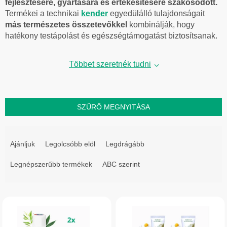
fejlesztésére, gyártására és értékesítésére szakosodott.
Termékei a technikai
kender
egyedülálló tulajdonságait
más természetes összetevőkkel
kombinálják, hogy
hatékony testápolást és egészségtámogatást biztosítsanak.
Többet szeretnék tudni
SZŰRŐ MEGNYITÁSA
T
e
Ajánljuk
Legolcsóbb elöl
Legdrágább
r
Legnépszerűbb termékek
ABC szerint
m
é
T
k
e
e
r