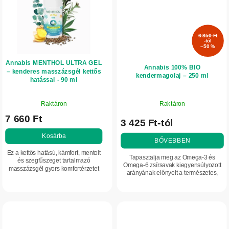
6 850 Ft
-tól
–50 %
Annabis MENTHOL ULTRA GEL
Annabis 100% BIO
– kenderes masszázsgél kettős
kendermagolaj – 250 ml
hatással - 90 ml
A
Raktáron
Raktáron
termék
7 660 Ft
átlagos
3 425 Ft-tól
értékelése
Kosárba
5-
BŐVEBBEN
ből
Ez a kettős hatású, kámfort, mentolt
Tapasztalja meg az Omega-3 és
5,0
és szegfűszeget tartalmazó
Omega-6 zsírsavak kiegyensúlyozott
masszázsgél gyors komfortérzetet
csillag.
arányának előnyeit a természetes,
nyújt izomfáradtság, hátfeszülés és
könnyen emészthető kendermagolaj
ízületi diszkomfort esetén.
formájában. Vitaminokban, ásványi
anyagokban...