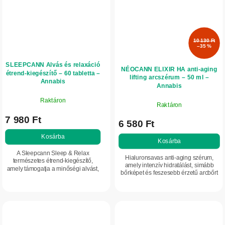
10 130 Ft
–35 %
SLEEPCANN Alvás és relaxáció
NÉOCANN ELIXIR HA anti-aging
étrend-kiegészítő – 60 tabletta –
lifting arcszérum – 50 ml –
Annabis
Annabis
Raktáron
Raktáron
7 980 Ft
6 580 Ft
Kosárba
Kosárba
A Sleepcann Sleep & Relax
Hialuronsavas anti-aging szérum,
természetes étrend-kiegészítő,
amely intenzív hidratálást, simább
amely támogatja a minőségi alvást,
bőrképet és feszesebb érzetű arcbőrt
és segíthet az elalvásban, valamint
biztosít. Természetes összetétele
a feszültség és a stressz
LIFTONIN®-XPERT és DEFENSIL®-
csökkentésében....
SOFT...