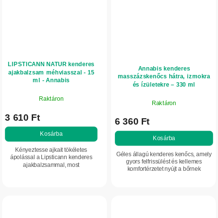
LIPSTICANN NATUR kenderes
Annabis kenderes
ajakbalzsam méhviasszal - 15
masszázskenőcs hátra, izmokra
ml - Annabis
és ízületekre – 330 ml
Raktáron
Raktáron
3 610 Ft
6 360 Ft
Kosárba
Kosárba
Kényeztesse ajkait tökéletes
Géles állagú kenderes kenőcs, amely
ápolással a Lipsticann kenderes
gyors felfrissülést és kellemes
ajakbalzsammal, most
komfortérzetet nyújt a bőrnek
továbbfejlesztett, természetes
izomfáradtság vagy a mozgásszervek
összetétellel, méhviasszal és
terhelése esetén. Könnyen
maximális védelemmel a
eloszlatható,...
kirepedezés...