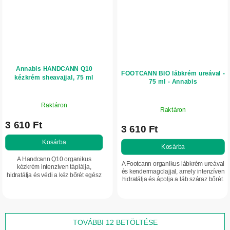
Annabis HANDCANN Q10
FOOTCANN BIO lábkrém ureával -
kézkrém sheavajjal, 75 ml
75 ml - Annabis
Raktáron
Raktáron
3 610 Ft
3 610 Ft
Kosárba
Kosárba
A Handcann Q10 organikus
A Footcann organikus lábkrém ureával
kézkrém intenzíven táplálja,
és kendermagolajjal, amely intenzíven
hidratálja és védi a kéz bőrét egész
hidratálja és ápolja a láb száraz bőrét.
nap. A kendermagolajnak, Q10
Természetes összetevői segítenek
koenzimnek és további természetes
megelőzni a berepedezést és...
összetevőknek...
TOVÁBBI 12 BETÖLTÉSE