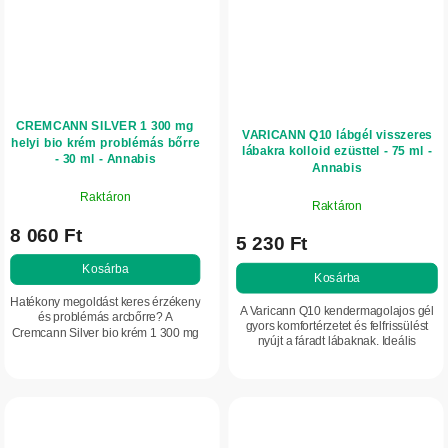
CREMCANN SILVER 1 300 mg
VARICANN Q10 lábgél visszeres
helyi bio krém problémás bőrre
lábakra kolloid ezüsttel - 75 ml -
- 30 ml - Annabis
Annabis
Raktáron
Raktáron
8 060 Ft
5 230 Ft
Kosárba
Kosárba
Hatékony megoldást keres érzékeny
A Varicann Q10 kendermagolajos gél
és problémás arcbőrre? A
gyors komfortérzetet és felfrissülést
Cremcann Silver bio krém 1 300 mg
nyújt a fáradt lábaknak. Ideális
CBD-vel és ezüst-citráttal nyugtatja
hosszan tartó állás vagy ülés esetén,
a bőrt, támogatja komfortérzetét és
valamint visszérre hajlamos lábak...
természetes...