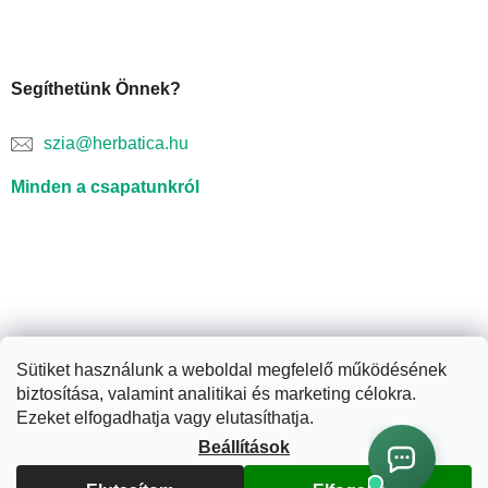
Segíthetünk Önnek?
szia@herbatica.hu
Minden a csapatunkról
Sütiket használunk a weboldal megfelelő működésének
biztosítása, valamint analitikai és marketing célokra.
Shoptet készítette
Ezeket elfogadhatja vagy elutasíthatja.
Beállítások
Copyright 2026
Herbatica.hu
. Minden jog fenntartva.
Süti