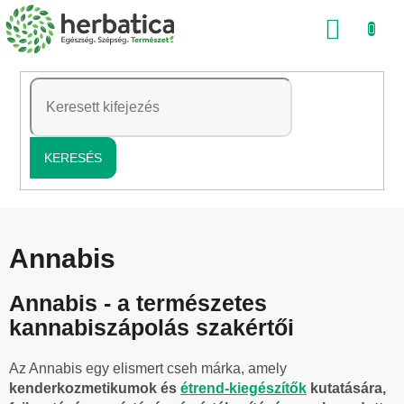
Ugrás
KOSÁ
a
fő
tartalomhoz
KERESÉS
Annabis
Annabis - a természetes
kannabiszápolás szakértői
Az Annabis egy elismert cseh márka, amely
kenderkozmetikumok és
étrend-kiegészítők
kutatására,