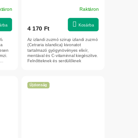
ktáron
Raktáron
árba
Kosárba
4 170 Ft
0%
Az izlandi zuzmó szirup izlandi zuzmó
za
(Cetraria islandica) kivonatot
tesen
tartalmazó gyógynövényes elixír,
mzi.
mentával és C-vitaminnal kiegészítve.
..
Felnőtteknek és serdülőknek
ajánlott,...
Újdonság