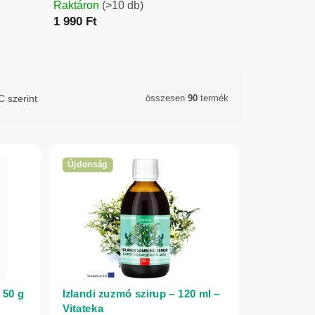
Raktáron
(>10 db)
1 990 Ft
 szerint
összesen
90
termék
Újdonság
 50 g
Izlandi zuzmó szirup – 120 ml –
Vitateka