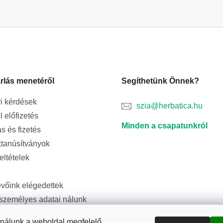
rlás menetéről
Segíthetünk Önnek?
i kérdések
szia@herbatica.hu
l előfizetés
Minden a csapatunkról
ás és fizetés
tanúsítványok
feltételek
evőink elégedettek
személyes adatai nálunk
ságban vannak
ználunk a weboldal megfelelő