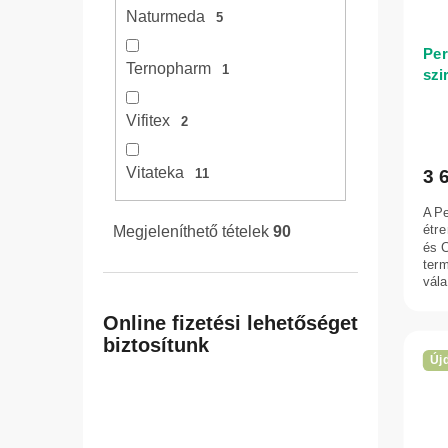
Naturmeda
5
Per
Ternopharm
1
szi
Vifitex
2
Vitateka
3 
11
A P
étre
Megjeleníthető tételek
90
és C
ter
vála
Online fizetési lehetőséget
biztosítunk
Új