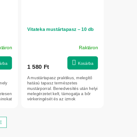
Vitateka mustártapasz – 10 db
ktáron
Raktáron
árba
Kosárba
1 580 Ft
A mustártapasz praktikus, melegítő
mely
hatású tapasz természetes
6
mustárporral. Benedvesítés után helyi
etesen
melegérzetet kelt, támogatja a bőr
minokat
vérkeringését és az izmok
ellazulását....
E