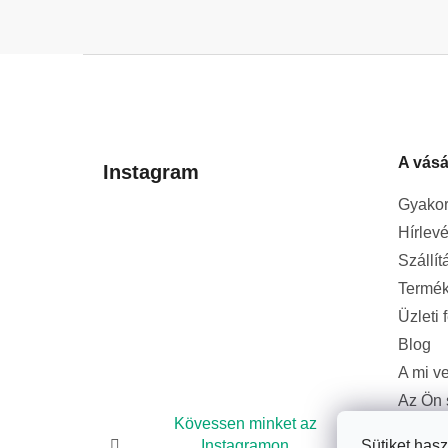
L
á
b
l
A vásá
é
Instagram
c
Gyakor
Hírlevé
Szállít
Termék
Üzleti 
Blog
A mi v
Az Ön 
bizton
Kövessen minket az
Instagramon
Sütiket has