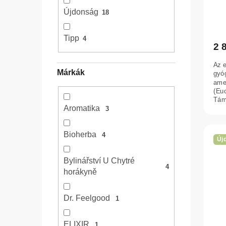
z
i
Újdonság
18
é
s
s
t
Tipp
4
2 
e
á
j
Az e
Márkák
gyó
a
amel
(Euc
Tám
Aromatika
és a
3
Bioherba
4
Új
Bylinářství U Chytré
4
horákyně
Dr. Feelgood
1
ELIXIR
1