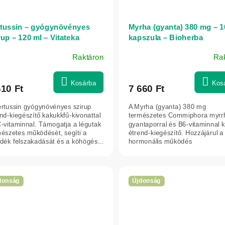
tussin – gyógynövényes
Myrha (gyanta) 380 mg – 1
rup – 120 ml – Vitateka
kapszula – Bioherba
Raktáron
Ra
Kosárba
Kos
610 Ft
7 660 Ft
ertussin gyógynövényes szirup
A Myrha (gyanta) 380 mg
nd-kiegészítő kakukkfű-kivonattal
természetes Commiphora myrr
-vitaminnal. Támogatja a légutak
gyantaporral és B6-vitaminnal k
mészetes működését, segíti a
étrend-kiegészítő. Hozzájárul a
dék felszakadását és a köhögés...
hormonális működés
szabályozásához és támogatja a
donság
Újdonság