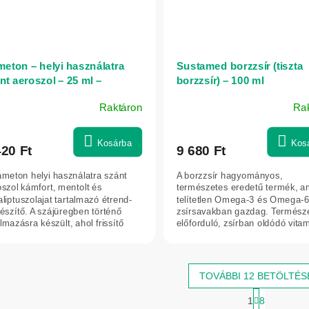
eton – helyi használatra
Sustamed borzzsír (tiszta
nt aeroszol – 25 ml –
borzzsír) – 100 ml
ateka
Raktáron
Ra
Kosárba
Kos
420 Ft
9 680 Ft
ameton helyi használatra szánt
A borzzsír hagyományos,
szol kámfort, mentolt és
természetes eredetű termék, a
liptuszolajat tartalmazó étrend-
telítetlen Omega-3 és Omega-
észítő. A szájüregben történő
zsírsavakban gazdag. Termész
lmazásra készült, ahol frissítő
előforduló, zsírban oldódó vita
.
tartalmaz, és...
TOVÁBBI 12 BETÖLTÉS
L
1
8
a
L