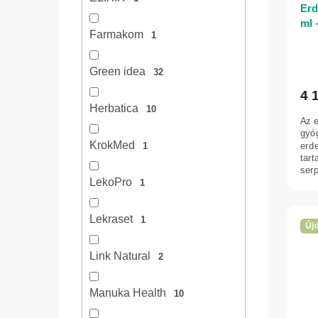
Erd
ml 
Farmakom
1
Green idea
32
4 
Herbatica
10
Az e
gyó
KrokMed
erde
1
tar
serp
LekoPro
kieg
1
Lekraset
1
Új
Link Natural
2
Manuka Health
10