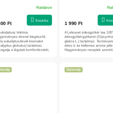
Raktáron
Ra
Kosárba
Kos
800 Ft
1 990 Ft
ukaliptusz tinktúra
A Lekraset édesgyökér tea 10
gynövényes étrend-kiegészítő,
édesgyökérgyökeret (Glycyrrhi
y eukaliptuszlevél-kivonatot
glabra L.) tartalmaz. Természe
alyptus globulus) tartalmaz.
édes íz és kellemes aroma jelle
ogatja a légutak komfortérzetét,
Hagyományos receptek szerinti.
lkalmas a...
donság
Újdonság