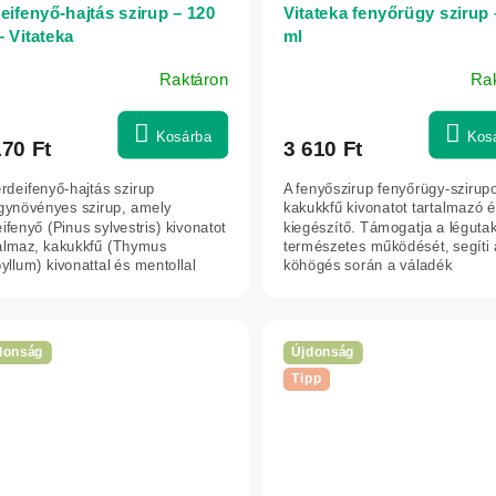
eifenyő-hajtás szirup – 120
Vitateka fenyőrügy szirup 
– Vitateka
ml
Raktáron
Ra
Kosárba
Kos
170 Ft
3 610 Ft
rdeifenyő-hajtás szirup
A fenyőszirup fenyőrügy-szirupo
gynövényes szirup, amely
kakukkfű kivonatot tartalmazó é
ifenyő (Pinus sylvestris) kivonatot
kiegészítő. Támogatja a léguta
talmaz, kakukkfű (Thymus
természetes működését, segíti 
yllum) kivonattal és mentollal
köhögés során a váladék
észítve....
felköhögését, és...
donság
Újdonság
Tipp