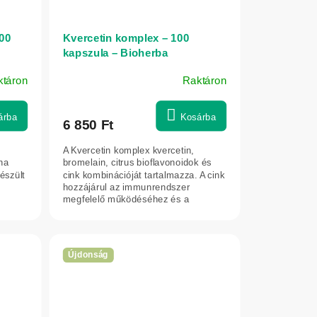
00
Kvercetin komplex – 100
kapszula – Bioherba
ktáron
Raktáron
árba
Kosárba
6 850 Ft
A Kvercetin komplex kvercetin,
ha
bromelain, citrus bioflavonoidok és
észült
cink kombinációját tartalmazza. A cink
hozzájárul az immunrendszer
megfelelő működéséhez és a
z...
makrotápanyagok...
Újdonság