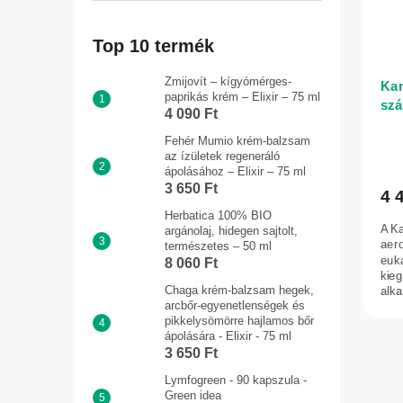
Top 10 termék
Zmijovít – kígyómérges-
Kam
paprikás krém – Elixir – 75 ml
szá
4 090 Ft
Vit
Fehér Mumio krém-balzsam
az ízületek regeneráló
ápolásához – Elixir – 75 ml
3 650 Ft
4 
Herbatica 100% BIO
A K
argánolaj, hidegen sajtolt,
aero
természetes – 50 ml
euka
8 060 Ft
kieg
Chaga krém-balzsam hegek,
alka
arcbőr-egyenetlenségek és
és..
pikkelysömörre hajlamos bőr
ápolására - Elixir - 75 ml
3 650 Ft
Lymfogreen - 90 kapszula -
Green idea