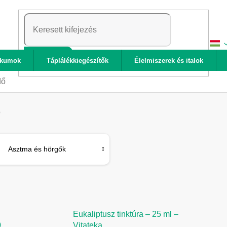
KERESÉS
ikumok
Táplálékkiegészítők
Élelmiszerek és italok
dő
ő
Asztma és hörgők
Eukaliptusz tinktúra – 25 ml –
0
Vitateka