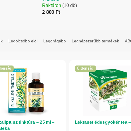
Raktáron
(10 db)
2 800 Ft
uk
Legolcsóbb elöl
Legdrágább
Legnépszerűbb termékek
ABC
donság
Újdonság
aliptusz tinktúra – 25 ml –
Lekraset édesgyökér tea –
ateka