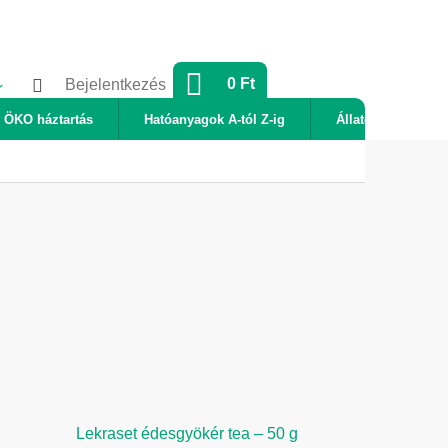
KOSÁR
0 Ft
Bejelentkezés
ÖKO háztartás
Hatóanyagok A-tól Z-ig
Állatok
Új
Lekraset édesgyökér tea – 50 g