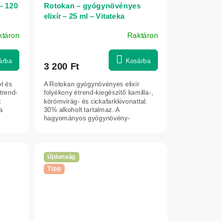
– 120
Rotokan – gyógynövényes
elixír – 25 ml – Vitateka
ktáron
Raktáron
árba
Kosárba
3 200 Ft
t és
A Rotokan gyógynövényes elixír
trend-
folyékony étrend-kiegészítő kamilla-,
k
körömvirág- és cickafarkkivonattal.
a
30% alkoholt tartalmaz. A
hagyományos gyógynövény-
kombináció jól...
Újdonság
Tipp