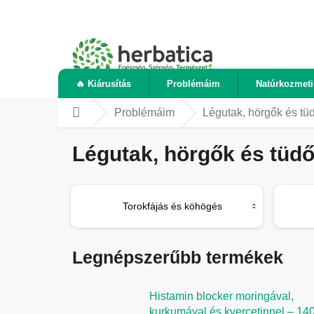
Ugrás
a
fő
tartalomhoz
🔥 Kiárusítás
Problémáim
Natúrkozmet
Problémáim
Légutak, hörgők és tü
Kezdőlap
Légutak, hörgők és tüd
Torokfájás és köhögés
Legnépszerűbb termékek
Histamin blocker moringával,
kurkumával és kvercetinnel – 14