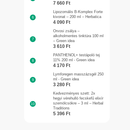
7 660 Ft
Lipozomális B-Komplex Forte
kivonat – 200 ml – Herbatica
4 090 Ft
Orvosi zsálya –
alkoholmentes tinktúra 100 ml
– Green idea
3 610 Ft
PANTHENOL+ testápoló tej
11% 200 ml - Green idea
4 170 Ft
Lymforegen masszázsgél 250
ml - Green idea
3 280 Ft
Kedvezményes szett: 2x
hegyi vérehulló fecskefű elixír
szemölcsökre – 3 ml – Herbal
Traditions
5 396 Ft