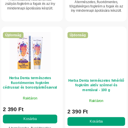
A természetes, fluoridmentes,
zsályás fogkrém a fogak és az íny
a
tölgyfakérges fogkrém a fogak és az
mindennapi ápolására készült.
íny mindennapi ápolására készült.
Orvosi zsálya kivonatot, prebiotikus
Tölgyfakéreg-kivonatot, prebiotikus
összetevőket és ásványi anyagokat
összetevőket és ásványi anyagokat...
tartalmaz,...
Újdonság
Újdonság
Herba Denta természetes
Herba Denta természetes fehérítő
fluoridmentes fogkrém
fogkrém aktív szénnel és
cédrussal és borostyánkősavval
mentával - 100 g
– 100 g
Raktáron
Raktáron
2 390 Ft
2 390 Ft
Kosárba
Kosárba