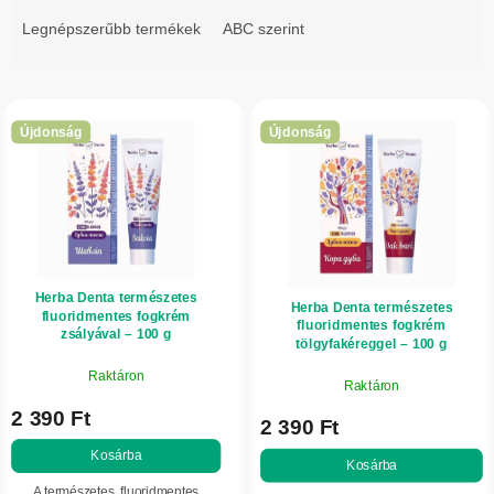
r
Legnépszerűbb termékek
ABC szerint
m
é
T
k
e
e
Újdonság
Újdonság
r
k
m
r
é
e
k
n
e
d
Herba Denta természetes
k
Herba Denta természetes
e
fluoridmentes fogkrém
fluoridmentes fogkrém
l
zsályával – 100 g
z
tölgyfakéreggel – 100 g
i
é
Raktáron
Raktáron
s
s
2 390 Ft
t
2 390 Ft
e
á
Kosárba
Kosárba
j
A természetes, fluoridmentes