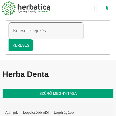
Ugrás
KOSÁ
a
fő
tartalomhoz
KERESÉS
Herba Denta
SZŰRŐ MEGNYITÁSA
T
e
Ajánljuk
Legolcsóbb elöl
Legdrágább