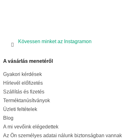
l
e
m
e
i
Kövessen minket az Instagramon
A vásárlás menetéről
Gyakori kérdések
Hírlevél előfizetés
Szállítás és fizetés
Terméktanúsítványok
Üzleti feltételek
Blog
A mi vevőink elégedettek
Az Ön személyes adatai nálunk biztonságban vannak