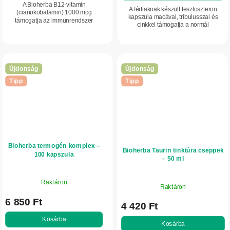
A Bioherba B12-vitamin
A férfiaknak készült tesztoszteron
(cianokobalamin) 1000 mcg
kapszula macával, tribulusszal és
támogatja az immunrendszer
cinkkel támogatja a normál
megfelelő működését, hozzájárul a
tesztoszteronszintet, a termékenységet
fáradtság és kifáradás
és a vitalitást. Növényi kivonatok,...
csökkentéséhez, valamint a
normál...
Újdonság
Újdonság
Tipp
Tipp
Bioherba termogén komplex –
Bioherba Taurin tinktúra cseppek
100 kapszula
– 50 ml
Raktáron
Raktáron
6 850 Ft
4 420 Ft
Kosárba
Kosárba