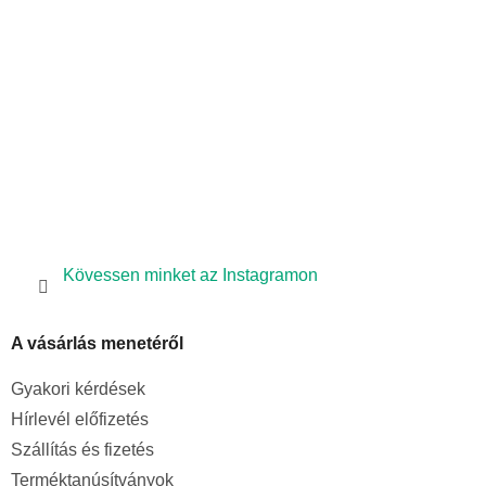
é
á
s
c
e
l
e
m
e
i
Kövessen minket az Instagramon
A vásárlás menetéről
Gyakori kérdések
Hírlevél előfizetés
Szállítás és fizetés
Terméktanúsítványok