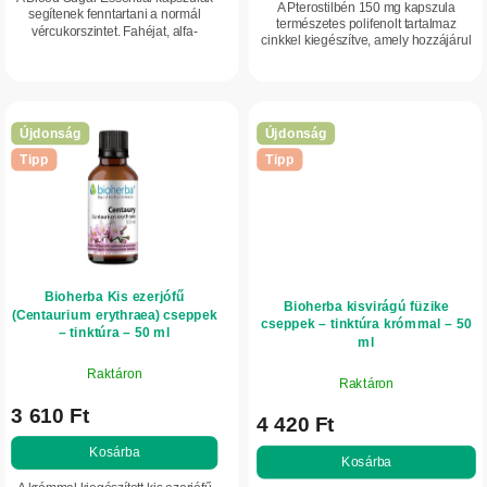
A Pterostilbén 150 mg kapszula
segítenek fenntartani a normál
a
természetes polifenolt tartalmaz
vércukorszintet. Fahéjat, alfa-
cinkkel kiegészítve, amely hozzájárul
liponsavat és krómot tartalmaznak
a sejtek oxidatív stresszel szembeni
az anyagcsere és az
védelméhez és támogatja az...
inzulinegyensúly támogatására.
Újdonság
Újdonság
Tipp
Tipp
Bioherba Kis ezerjófű
Bioherba kisvirágú füzike
(Centaurium erythraea) cseppek
cseppek – tinktúra krómmal – 50
– tinktúra – 50 ml
ml
Raktáron
Raktáron
3 610 Ft
4 420 Ft
Kosárba
Kosárba