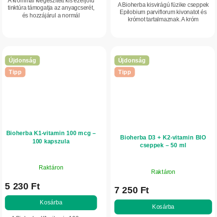
A krómmal kiegészített kis ezerjófű
A Bioherba kisvirágú füzike cseppek
tinktúra támogatja az anyagcserét,
Epilobium parviflorum kivonatot és
és hozzájárul a normál
krómot tartalmaznak. A króm
vércukorszint fenntartásához.
hozzájárul a makrotápanyagok normál
Praktikus cseppforma az egyszerű
anyagcseréjéhez, és segít fenntartani
adagolásért.
a...
Újdonság
Újdonság
Tipp
Tipp
Bioherba K1-vitamin 100 mcg –
Bioherba D3 + K2-vitamin BIO
100 kapszula
cseppek – 50 ml
Raktáron
Raktáron
5 230 Ft
7 250 Ft
Kosárba
Kosárba