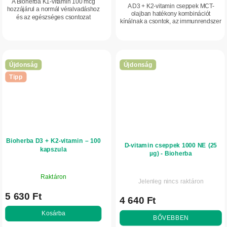
A Bioherba K1-vitamin 100 mcg
A D3 + K2-vitamin cseppek MCT-
hozzájárul a normál véralvadáshoz
olajban hatékony kombinációt
és az egészséges csontozat
kínálnak a csontok, az immunrendszer
fenntartásához. Praktikus kapszulás
és a kalcium megfelelő
formája és egyszerű adagolása
hasznosulásának támogatására. A
alkalmassá teszi a...
praktikus cseppforma...
Újdonság
Újdonság
Tipp
Bioherba D3 + K2-vitamin – 100
D-vitamin cseppek 1000 NE (25
kapszula
µg) - Bioherba
Raktáron
Jelenleg nincs raktáron
5 630 Ft
4 640 Ft
Kosárba
BŐVEBBEN