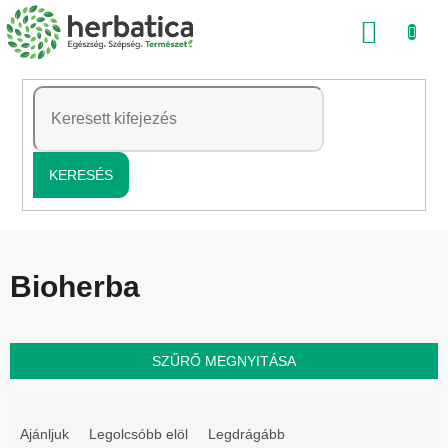
Ugrás
KOSÁ
a
fő
tartalomhoz
KERESÉS
Bioherba
SZŰRŐ MEGNYITÁSA
T
e
Ajánljuk
Legolcsóbb elöl
Legdrágább