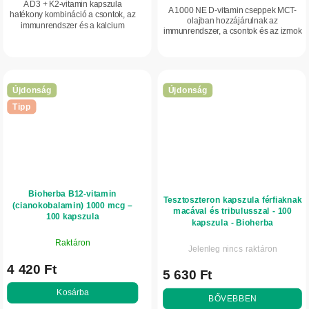
A D3 + K2-vitamin kapszula
A 1000 NE D-vitamin cseppek MCT-
hatékony kombináció a csontok, az
olajban hozzájárulnak az
immunrendszer és a kalcium
immunrendszer, a csontok és az izmok
megfelelő hasznosulásának
normál működéséhez. Praktikus
támogatására. A praktikus kapszulás
folyékony forma az egyszerű,
forma egyszerű adagolást és...
mindennapi adagoláshoz.
Újdonság
Újdonság
Tipp
Bioherba B12-vitamin
Tesztoszteron kapszula férfiaknak
(cianokobalamin) 1000 mcg –
macával és tribulusszal - 100
100 kapszula
kapszula - Bioherba
Raktáron
Jelenleg nincs raktáron
4 420 Ft
5 630 Ft
Kosárba
BŐVEBBEN