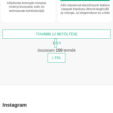
A Bioherba termogén komplex
A B1-vitaminnal készült taurin tinktúra
növényi kivonatok, kolin és
cseppek folyékony étrend-kiegészítő
aminosavak kombinációját
az energia, az idegrendszer és a lelki
tartalmazza. Támogatja a
egyensúly támogatására. A praktikus
zsíranyagcserét és a máj normál
cseppforma egyszerű...
működését. Praktikus kapszulás
forma...
TOVÁBBI 12 BETÖLTÉSE
L
1
13
a
L
p
összesen
150
termék
i
o
z
FEL
s
á
t
s
a
i
r
L
á
n
á
y
b
í
Instagram
l
t