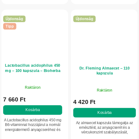
kivonatot tartalmazó tinktúra ideális a...
szabályozásához és támogatja az...
Újdonság
Újdonság
Tipp
Lactobacillus acidophilus 450
Dr. Fleming Almaecet – 110
mg – 100 kapszula – Bioherba
kapszula
Raktáron
Raktáron
7 660 Ft
4 420 Ft
Kosárba
Kosárba
A Lactobacillus acidophilus 450 mg
Az almaecet kapszula támogatja az
B6-vitaminnal hozzájárul a normál
emésztést, az anyagcserét és a
energiatermelő anyagcseréhez és
vércukorszint szabályozását,
az immunrendszer normál
kellemetlen savanyú íz nélkül.