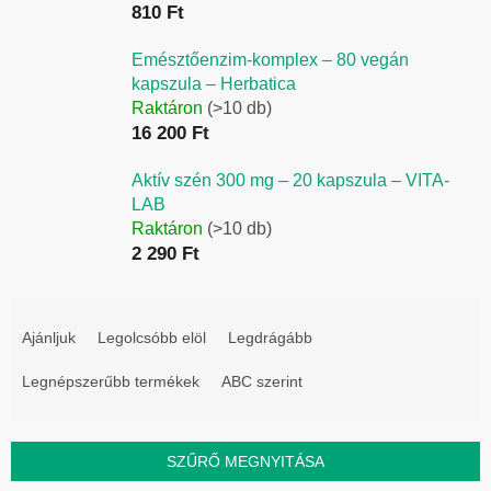
810 Ft
Emésztőenzim-komplex – 80 vegán
kapszula – Herbatica
Raktáron
(>10 db)
16 200 Ft
Aktív szén 300 mg – 20 kapszula – VITA-
LAB
Raktáron
(>10 db)
2 290 Ft
T
e
Ajánljuk
Legolcsóbb elöl
Legdrágább
r
Legnépszerűbb termékek
ABC szerint
m
é
k
SZŰRŐ MEGNYITÁSA
e