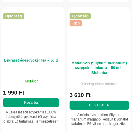
működését. Praktikus kapszulás
puffadásérzet...
forma...
Újdonság
Újdonság
Tipp
Lekraset édesgyökér tea – 50 g
Máriatövis (Silybum marianum)
cseppek – tinktúra – 50 ml –
Bioherba
Raktáron
Jelenleg nincs raktáron
1 990 Ft
3 610 Ft
Kosárba
BŐVEBBEN
A Lekraset édesgyökér tea 100%
A máriatövis tinktúra Silybum
édesgyökérgyökeret (Glycyrrhiza
marianum magjából készült kivonatot
glabra L.) tartalmaz. Természetesen
tartalmaz, B6-vitaminnal kiegészítve.
édes íz és kellemes aroma jellemzi.
Támogatja az energiatermelő
Hagyományos receptek szerinti...