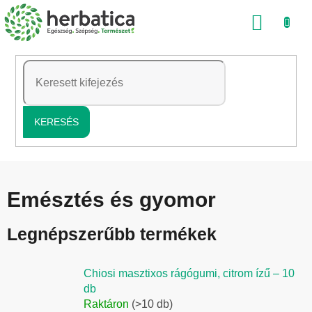
Ugrás
KOSÁ
a
fő
tartalomhoz
KERESÉS
Emésztés és gyomor
Legnépszerűbb termékek
Chiosi masztixos rágógumi, citrom ízű – 10
db
Raktáron
(>10 db)