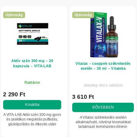
T
k
e
r
Újdonság
Újdonság
r
e
m
n
é
d
k
e
e
z
Aktív szén 300 mg – 20
k
é
Vitalax – cseppek székrekedés
kapszula – VITA-LAB
esetén – 30 ml – Vitateka
l
s
i
e
Raktáron
Jelenleg nincs raktáron
s
2 290 Ft
t
3 610 Ft
á
Kosárba
BŐVEBBEN
j
A VITA-LAB Aktív szén 300 mg gyors
A Vitalax székrekedés esetén
és praktikus megoldás puffadás,
a
alkalmazható, növényi kivonatokat
gázképződés és étkezés utáni
tartalmazó természetes étrend-
teltségérzet esetén. Az aktív szén
kiegészítő, amely támogatja az
segít csökkenteni a bélgázok
emésztést és a rendszeres