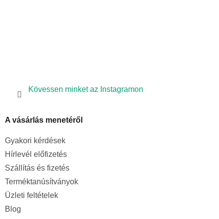
l
e
m
e
i
Kövessen minket az Instagramon
A vásárlás menetéről
Gyakori kérdések
Hírlevél előfizetés
Szállítás és fizetés
Terméktanúsítványok
Üzleti feltételek
Blog