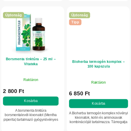
túlzott...
bélműködést. Kíméletesen...
Újdonság
Újdonság
Tipp
Borsmenta tinktúra – 25 ml –
Bioherba termogén komplex –
Vitateka
100 kapszula
Raktáron
Raktáron
2 800 Ft
6 850 Ft
Kosárba
Kosárba
A borsmenta tinktúra
A Bioherba termogén komplex növényi
borsmentalevél-kivonatot (Mentha
kivonatok, kolin és aminosavak
piperita) tartalmazó gyógynövényes
kombinációját tartalmazza. Támogatja
étrend-kiegészítő. Támogatja a
a zsíranyagcserét és a máj normál
normál emésztést, hozzájárul a