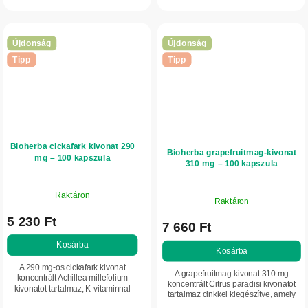
működéséhez. Praktikus kapszulás
formája kényelmes...
Újdonság
Újdonság
Tipp
Tipp
Bioherba cickafark kivonat 290
Bioherba grapefruitmag-kivonat
mg – 100 kapszula
310 mg – 100 kapszula
Raktáron
Raktáron
5 230 Ft
7 660 Ft
Kosárba
Kosárba
A 290 mg-os cickafark kivonat
A grapefruitmag-kivonat 310 mg
koncentrált Achillea millefolium
koncentrált Citrus paradisi kivonatot
kivonatot tartalmaz, K-vitaminnal
tartalmaz cinkkel kiegészítve, amely
kiegészítve. Támogatja a normál
támogatja az immunrendszer normál