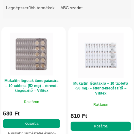
r
Legnépszerűbb termékek
ABC szerint
m
é
T
k
e
e
r
k
m
r
é
e
k
n
e
d
Mukaltin légutak támogatására
k
Mukaltin légutakra – 10 tabletta
e
– 10 tabletta (52 mg) – étrend-
(50 mg) – étrend-kiegészítő –
l
kiegészítő – Vifitex
z
Vifitex
i
é
Raktáron
Raktáron
s
s
530 Ft
t
810 Ft
e
á
Kosárba
Kosárba
j
A Mukaltin természetes étrend-