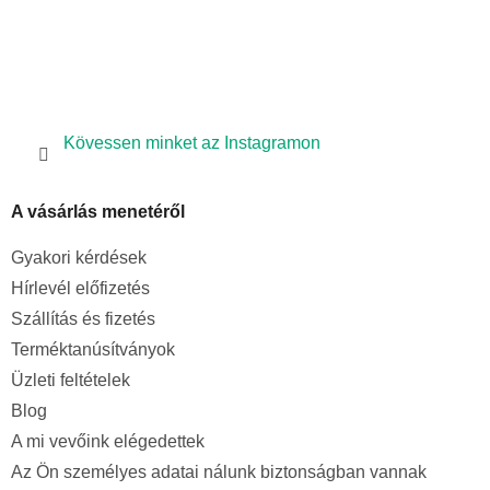
l
e
m
e
i
Kövessen minket az Instagramon
A vásárlás menetéről
Gyakori kérdések
Hírlevél előfizetés
Szállítás és fizetés
Terméktanúsítványok
Üzleti feltételek
Blog
A mi vevőink elégedettek
Az Ön személyes adatai nálunk biztonságban vannak