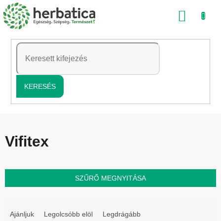
Ugrás
KOSÁ
a
fő
tartalomhoz
KERESÉS
Vifitex
SZŰRŐ MEGNYITÁSA
T
e
Ajánljuk
Legolcsóbb elöl
Legdrágább