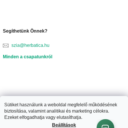
Segíthetünk Önnek?
szia@herbatica.hu
Minden a csapatunkról
Sütiket használunk a weboldal megfelelő működésének
biztosítása, valamint analitikai és marketing célokra.
Shoptet készítette
Ezeket elfogadhatja vagy elutasíthatja.
Beállítások