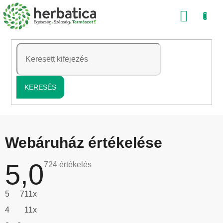
Ugrás
KOSÁ
a
fő
tartalomhoz
KERESÉS
Webáruház értékelése
5,0
Az
724 értékelés
áruház
átlagos
értékelése
5
711x
5-
ből
4
11x
5,0
csillag.