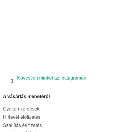
t
é
á
c
s
e
l
e
m
e
i
Kövessen minket az Instagramon
A vásárlás menetéről
Gyakori kérdések
Hírlevél előfizetés
Szállítás és fizetés