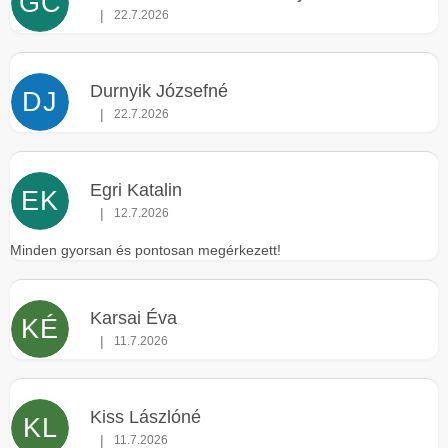
GC
|
t
22.7.2026
Az áruház értékelése 5-ből 5 csillag.
á
j
Durnyik Józsefné
DJ
a
|
22.7.2026
Az áruház értékelése 5-ből 5 csillag.
Egri Katalin
EK
|
12.7.2026
Az áruház értékelése 5-ből 5 csillag.
Minden gyorsan és pontosan megérkezett!
Karsai Éva
KÉ
|
11.7.2026
Az áruház értékelése 5-ből 5 csillag.
Kiss Lászlóné
KL
|
11.7.2026
Az áruház értékelése 5-ből 5 csillag.