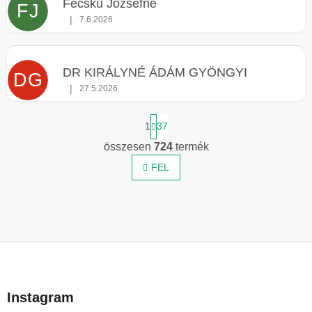
Fecsku Józsefné
FJ
|
7.6.2026
Az áruház értékelése 5-ből 4 csillag.
DR KIRÁLYNÉ ÁDÁM GYÖNGYI
DG
|
27.5.2026
Az áruház értékelése 5-ből 5 csillag.
L
1
37
a
p
összesen
724
termék
L
o
z
FEL
i
á
s
s
t
a
i
r
L
á
á
n
b
y
Instagram
l
í