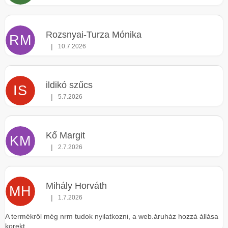
Rozsnyai-Turza Mónika
RM
|
10.7.2026
Az áruház értékelése 5-ből 5 csillag.
ildikó szűcs
IS
|
5.7.2026
Az áruház értékelése 5-ből 5 csillag.
Kő Margit
KM
|
2.7.2026
Az áruház értékelése 5-ből 5 csillag.
Mihály Horváth
MH
|
1.7.2026
Az áruház értékelése 5-ből 5 csillag.
A termékről még nrm tudok nyilatkozni, a web.áruház hozzá állása
korekt.