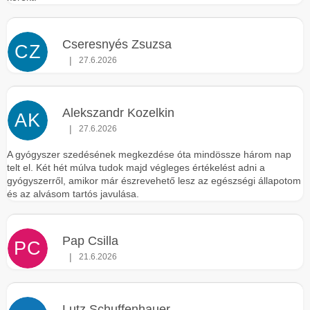
Cseresnyés Zsuzsa
CZ
|
27.6.2026
Az áruház értékelése 5-ből 5 csillag.
Alekszandr Kozelkin
AK
|
27.6.2026
Az áruház értékelése 5-ből 5 csillag.
A gyógyszer szedésének megkezdése óta mindössze három nap
telt el. Két hét múlva tudok majd végleges értékelést adni a
gyógyszerről, amikor már észrevehető lesz az egészségi állapotom
és az alvásom tartós javulása.
Pap Csilla
PC
|
21.6.2026
Az áruház értékelése 5-ből 5 csillag.
Lutz Schuffenhauer