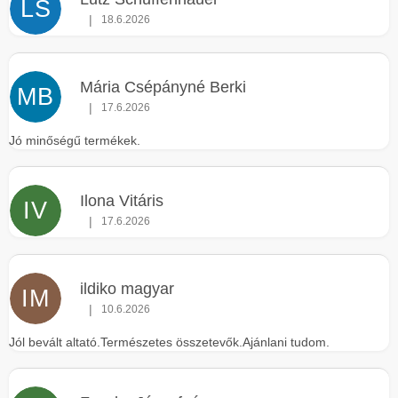
LS
|
18.6.2026
Az áruház értékelése 5-ből 5 csillag.
Mária Csépányné Berki
MB
|
17.6.2026
Az áruház értékelése 5-ből 5 csillag.
Jó minőségű termékek.
Ilona Vitáris
IV
|
17.6.2026
Az áruház értékelése 5-ből 5 csillag.
ildiko magyar
IM
|
10.6.2026
Az áruház értékelése 5-ből 5 csillag.
Jól bevált altató.Természetes összetevők.Ajánlani tudom.