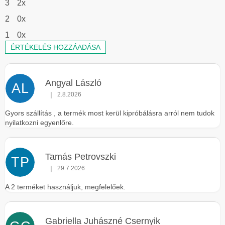
3
2x
2
0x
1
0x
ÉRTÉKELÉS HOZZÁADÁSA
V
é
Angyal László
l
AL
|
2.8.2026
e
Az áruház értékelése 5-ből 5 csillag.
m
Gyors szállítás , a termék most kerül kipróbálásra arról nem tudok
nyilatkozni egyenlőre.
é
n
y
Tamás Petrovszki
TP
e
|
29.7.2026
Az áruház értékelése 5-ből 5 csillag.
k
A 2 terméket használjuk, megfelelőek.
l
i
s
Gabriella Juhászné Csernyik