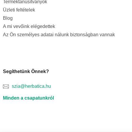
Terméktanúsítványok
Üzleti feltételek
Blog
A mi vevőink elégedettek
Az Ön személyes adatai nálunk biztonságban vannak
Segíthetünk Önnek?
szia@herbatica.hu
Minden a csapatunkról