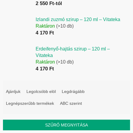
2 550 Ft-tól
Izlandi zuzmó szirup – 120 ml – Vitateka
Raktáron
(>10 db)
4 170 Ft
Erdeifenyő-hajtás szirup – 120 ml –
Vitateka
Raktáron
(>10 db)
4 170 Ft
T
e
Ajánljuk
Legolcsóbb elöl
Legdrágább
r
Legnépszerűbb termékek
ABC szerint
m
é
k
SZŰRŐ MEGNYITÁSA
e