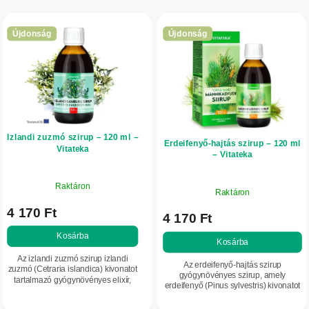
T
k
e
r
Újdonság
Újdonság
r
e
m
n
é
d
k
e
e
z
Izlandi zuzmó szirup – 120 ml –
k
é
Erdeifenyő-hajtás szirup – 120 ml
Vitateka
– Vitateka
l
s
i
e
Raktáron
Raktáron
s
4 170 Ft
t
4 170 Ft
á
Kosárba
Kosárba
j
Az izlandi zuzmó szirup izlandi
Az erdeifenyő-hajtás szirup
zuzmó (Cetraria islandica) kivonatot
a
gyógynövényes szirup, amely
tartalmazó gyógynövényes elixír,
erdeifenyő (Pinus sylvestris) kivonatot
mentával és C-vitaminnal
tartalmaz, kakukkfű (Thymus
kiegészítve. Felnőtteknek és
serpyllum) kivonattal és mentollal