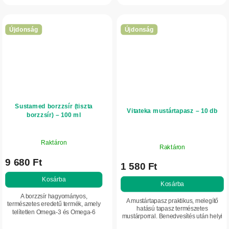
alkalmazásra készült, ahol frissítő és...
szabályozásához és támogatja az...
Újdonság
Újdonság
Sustamed borzzsír (tiszta
Vitateka mustártapasz – 10 db
borzzsír) – 100 ml
Raktáron
Raktáron
9 680 Ft
1 580 Ft
Kosárba
Kosárba
A borzzsír hagyományos,
A mustártapasz praktikus, melegítő
természetes eredetű termék, amely
hatású tapasz természetes
telítetlen Omega-3 és Omega-6
mustárporral. Benedvesítés után helyi
zsírsavakban gazdag.
melegérzetet kelt, támogatja a bőr
Természetesen előforduló, zsírban