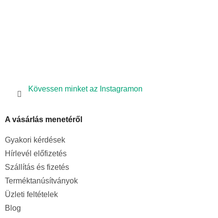
l
e
m
e
i
Kövessen minket az Instagramon
A vásárlás menetéről
Gyakori kérdések
Hírlevél előfizetés
Szállítás és fizetés
Terméktanúsítványok
Üzleti feltételek
Blog