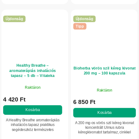
vérkeringését és az izmok
oldódó vitaminokat tartalmaz, és...
ellazulását....
Újdonság
Újdonság
Tipp
Healthy Breathe –
Bioherba vörös szil kéreg kivonat
aromaterápiás inhalációs
200 mg – 100 kapszula
tapasz – 5 db – Vitateka
Raktáron
Raktáron
4 420 Ft
6 850 Ft
Kosárba
Kosárba
A Healthy Breathe aromaterápiás
A 200 mg-os vörös szil kéreg kivonat
inhalációs tapasz praktikus
koncentrált Ulmus rubra
segédeszköz természetes
kéregkivonatot tartalmaz, cinkkel
illóolajokkal. Segít megkönnyíteni a
kiegészítve, amely hozzájárul a bőr és