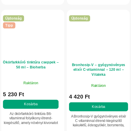
légzést orrdugulás esetén,
a csontozat normál állapotának...
támogatja a relaxációt és a...
Újdonság
Újdonság
Tipp
Ökörfarkkóró tinktúra cseppek –
Bronhosip-V – gyógynövényes
50 ml – Bioherba
elixír C-vitaminnal – 120 ml –
Vitateka
Raktáron
Raktáron
5 230 Ft
4 420 Ft
Kosárba
Kosárba
Az ökörfarkkóró tinktúra B6-
A Bronhosip-V gyógynövényes elixír
vitaminnal folyékony étrend-
C-vitaminnal étrend-kiegészítő
kiegészítő, amely növényi kivonatot
kakukkfű, édesgyökér, borsmenta,
(5:1) tartalmaz. Alkalmas az
zsálya és útifű kivonatával. Támogatja