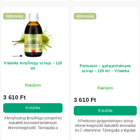
serdülőknek ajánlott,...
kiegészítve....
Újdonság
Újdonság
Vitateka fenyőrügy szirup – 120
Pertussin – gyógynövényes
ml
szirup – 120 ml – Vitateka
Raktáron
Raktáron
3 610 Ft
3 610 Ft
Kosárba
Kosárba
A fenyőszirup fenyőrügy-szirupot és
A Pertussin gyógynövényes szirup
kakukkfű kivonatot tartalmazó
étrend-kiegészítő kakukkfű-kivonattal
étrend-kiegészítő. Támogatja a
és C-vitaminnal. Támogatja a légutak
légutak természetes működését,
természetes működését, segíti a
segíti a köhögés során a váladék