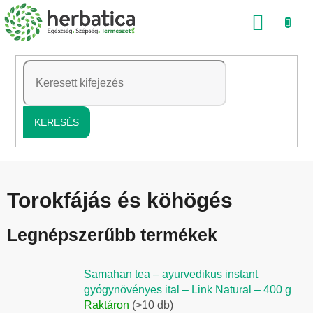
Ugrás
KOSÁ
a
fő
tartalomhoz
KERESÉS
Torokfájás és köhögés
Legnépszerűbb termékek
Samahan tea – ayurvedikus instant
gyógynövényes ital – Link Natural – 400 g
Raktáron
(>10 db)