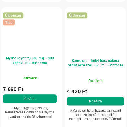
váladék felszakadását és a köhögés...
felköhögését, és...
Újdonság
Újdonság
Tipp
Myrha (gyanta) 380 mg – 100
Kameton – helyi használatra
kapszula – Bioherba
szánt aeroszol – 25 ml – Vitateka
Raktáron
Raktáron
7 660 Ft
4 420 Ft
Kosárba
Kosárba
A Myrha (gyanta) 380 mg
A Kameton helyi használatra szánt
természetes Commiphora myrrha
aeroszol kámfort, mentolt és
gyantaporral és B6-vitaminnal
eukaliptuszolajat tartalmazó étrend-
készült étrend-kiegészítő.
kiegészítő. A szájüregben történő
Hozzájárul a hormonális működés