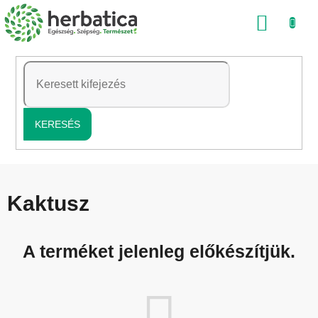
Ugrás
KOSÁ
a
fő
tartalomhoz
KERESÉS
Kaktusz
A terméket jelenleg előkészítjük.