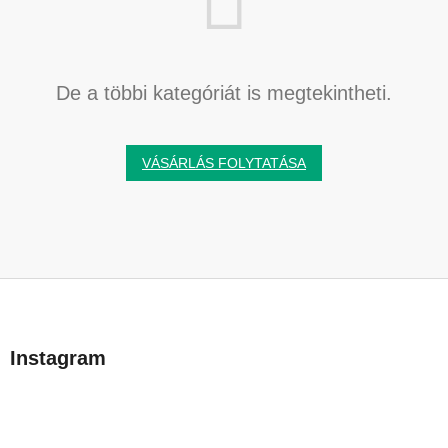
De a többi kategóriát is megtekintheti.
VÁSÁRLÁS FOLYTATÁSA
L
á
b
Instagram
l
é
c