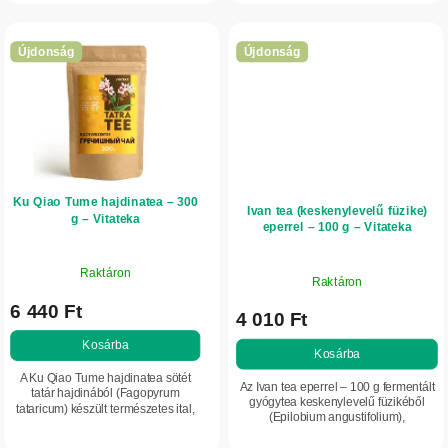
eleuterokokk gyökerét különösen
fizikai és...
Újdonság
Újdonság
Ku Qiao Tume hajdinatea – 300
Ivan tea (keskenylevelű füzike)
g – Vitateka
eperrel – 100 g – Vitateka
Raktáron
Raktáron
6 440 Ft
4 010 Ft
Kosárba
Kosárba
A Ku Qiao Tume hajdinatea sötét
Az Ivan tea eperrel – 100 g fermentált
tatár hajdinából (Fagopyrum
gyógytea keskenylevelű füzikéből
tataricum) készült természetes ital,
(Epilobium angustifolium),
finom diós-gabonás ízvilággal.
eperterméssel, erdei szamócalevéllel
Koffeinmentes, mindennapi