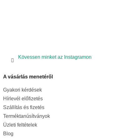
l
e
m
e
i
Kövessen minket az Instagramon
A vásárlás menetéről
Gyakori kérdések
Hírlevél előfizetés
Szállítás és fizetés
Terméktanúsítványok
Üzleti feltételek
Blog