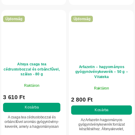
piperita) ötvözi. Az eredmény egy
aromás orvosi zsályát (Salvia
ízletes gyógynövényes ital,...
officinalis) és a cédrustobozt...
Újdonság
Újdonság
Alteya csaga tea
Arfazetin – hagyományos
cédrustobozzal és orbáncfűvel,
gyógynövénykeverék – 50 g –
szálas - 80 g
Vitateka
Raktáron
Raktáron
3 610 Ft
2 800 Ft
Kosárba
Kosárba
A csaga tea cédrustobozzal és
Az Arfazetin hagyományos
orbáncfűvel aromás gyógynövény-
gyógynövénykeverék forrázat
keverék, amely a hagyományosan
készítéséhez. Áfonyalevelet,
használt csaga gombát, a
babhüvelyt, csipkebogyót, mezei