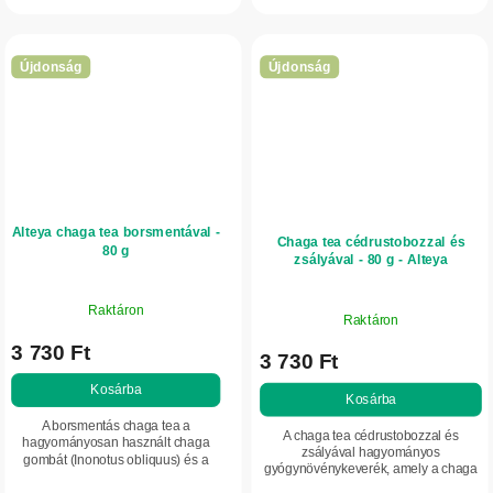
rhamnoides) ötvözi. Ez az aromás
gyömbérgyökeret (Zingiber
gyógynövénykeverék...
officinale) és...
Újdonság
Újdonság
Alteya chaga tea borsmentával -
Chaga tea cédrustobozzal és
80 g
zsályával - 80 g - Alteya
Raktáron
Raktáron
3 730 Ft
3 730 Ft
Kosárba
Kosárba
A borsmentás chaga tea a
A chaga tea cédrustobozzal és
hagyományosan használt chaga
zsályával hagyományos
gombát (Inonotus obliquus) és a
gyógynövénykeverék, amely a chaga
frissítő borsmentát (Mentha ×
gombát (Inonotus obliquus), az