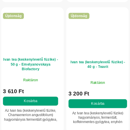
és borsmentával gazdagítva. Lágy,...
fogyasztásra is...
Újdonság
Újdonság
Ivan tea (keskenylevelű füzike) -
Ivan tea (keskenylevelű füzike) -
50 g - Emelyanovskaya
40 g - Teavit
Biofactory
Raktáron
Raktáron
3 610 Ft
3 200 Ft
Kosárba
Kosárba
Az Ivan tea (keskenylevelű füzike,
Az Ivan tea (keskenylevelű füzike)
Chamaenerion angustifolium)
hagyományos, fermentált,
hagyományos fermentált gyógytea,
koffeinmentes gyógytea, enyhén
amely lágy ízéről és természetes
fanyar ízzel és kellemes virágos-
koffeinmentességéről ismert.