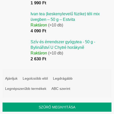
1 990 Ft
Ivan tea (keskenylevelű füzike) téli mix
üvegben – 50 g – Estvita
Raktáron
(>10 db)
4 090 Ft
Szív és érrendszer gyógytea - 50 g -
Bylinářství U Chytré horákyně
Raktáron
(>10 db)
2 630 Ft
T
e
Ajánljuk
Legolcsóbb elöl
Legdrágább
r
Legnépszerűbb termékek
ABC szerint
m
é
k
SZŰRŐ MEGNYITÁSA
e