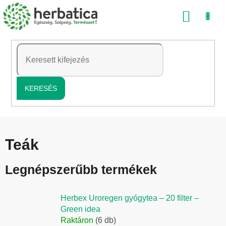
Ugrás
KOSÁ
a
fő
tartalomhoz
KERESÉS
Teák
Legnépszerűbb termékek
Herbex Uroregen gyógytea – 20 filter –
Green idea
Raktáron
(6 db)