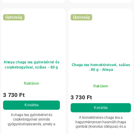
gyógynövényes aromával. Granulált
Kíméletes...
formája egyszerű...
Újdonság
Újdonság
Alteya chaga tea gyömbérrel és
Chaga tea homoktövissel, szálas
csipkebogyóval, szálas – 80 g
- 80 g - Alteya
Raktáron
Raktáron
3 730 Ft
3 730 Ft
Kosárba
Kosárba
A chaga tea gyömbérrel és
A homoktövises chaga tea a
csipkebogyóval aromás
hagyományosan használt chaga
gyógynövénykeverék, amely a
gombát (Inonotus obliquus) és a
hagyományosan használt chaga
homoktövis termését (Hippophae
gombát (Inonotus obliquus),