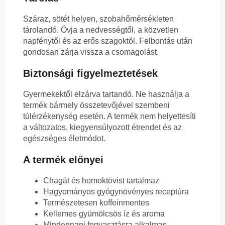
Száraz, sötét helyen, szobahőmérsékleten
tárolandó. Óvja a nedvességtől, a közvetlen
napfénytől és az erős szagoktól. Felbontás után
gondosan zárja vissza a csomagolást.
Biztonsági figyelmeztetések
Gyermekektől elzárva tartandó. Ne használja a
termék bármely összetevőjével szembeni
túlérzékenység esetén. A termék nem helyettesíti
a változatos, kiegyensúlyozott étrendet és az
egészséges életmódot.
A termék előnyei
Chagát és homoktövist tartalmaz
Hagyományos gyógynövényes receptúra
Természetesen koffeinmentes
Kellemes gyümölcsös íz és aroma
Mindennapi fogyasztásra alkalmas