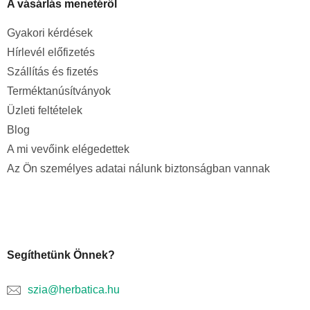
A vásárlás menetéről
Gyakori kérdések
Hírlevél előfizetés
Szállítás és fizetés
Terméktanúsítványok
Üzleti feltételek
Blog
A mi vevőink elégedettek
Az Ön személyes adatai nálunk biztonságban vannak
Segíthetünk Önnek?
szia@herbatica.hu