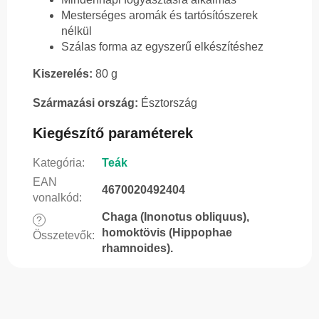
Mesterséges aromák és tartósítószerek
nélkül
Szálas forma az egyszerű elkészítéshez
Kiszerelés:
80 g
Származási ország:
Észtország
Kiegészítő paraméterek
Kategória
:
Teák
EAN
4670020492404
vonalkód
:
Chaga (Inonotus obliquus),
?
homoktövis (Hippophae
Összetevők
:
rhamnoides).