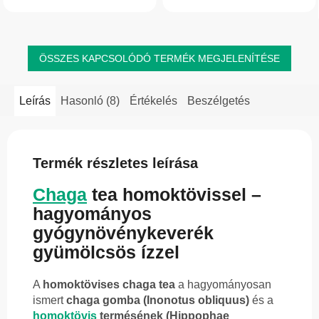
termékenység támogatására is
komfortérzetét a megfázásos
alkalmas kiegészítő.
időszakban. Praktikus,...
ÖSSZES KAPCSOLÓDÓ TERMÉK MEGJELENÍTÉSE
Leírás
Hasonló (8)
Értékelés
Beszélgetés
Termék részletes leírása
Chaga
tea homoktövissel –
hagyományos
gyógynövénykeverék
gyümölcsös ízzel
A
homoktövises chaga tea
a hagyományosan
ismert
chaga gomba (Inonotus obliquus)
és a
homoktövis
termésének (Hippophae