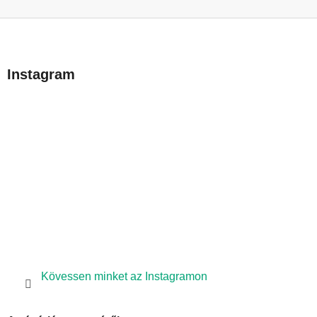
L
á
b
Instagram
l
é
c
Kövessen minket az Instagramon