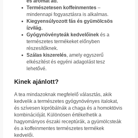
és aromát ad.
Természetesen koffeinmentes
–
mindennapi fogyasztásra is alkalmas.
Kiegyensúlyozott fás és gyümölcsös
ízvilág.
Gyógynövényteák kedvelőinek
és a
természetes termékeket előnyben
részesítőknek.
Szálas kiszerelés
, amely egyszerű
elkészítést és egyéni adagolást tesz
lehetővé.
Kinek ajánlott?
A tea mindazoknak megfelelő választás, akik
kedvelik a természetes gyógynövényes italokat,
és szívesen kipróbálnák a chaga és a homoktövis
kombinációját. Különösen értékelhetik a
hagyományos északi receptúrák, a gyümölcsteák
és a koffeinmentes természetes termékek
kedvelői.