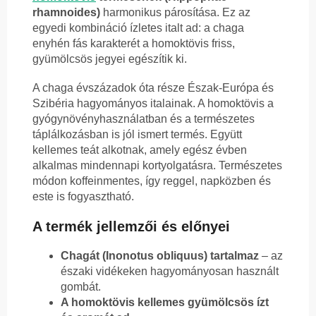
rhamnoides)
harmonikus párosítása. Ez az
egyedi kombináció ízletes italt ad: a chaga
enyhén fás karakterét a homoktövis friss,
gyümölcsös jegyei egészítik ki.
A chaga évszázadok óta része Észak-Európa és
Szibéria hagyományos italainak. A homoktövis a
gyógynövényhasználatban és a természetes
táplálkozásban is jól ismert termés. Együtt
kellemes teát alkotnak, amely egész évben
alkalmas mindennapi kortyolgatásra. Természetes
módon koffeinmentes, így reggel, napközben és
este is fogyasztható.
A termék jellemzői és előnyei
Chagát (Inonotus obliquus) tartalmaz
– az
északi vidékeken hagyományosan használt
gombát.
A homoktövis kellemes gyümölcsös ízt