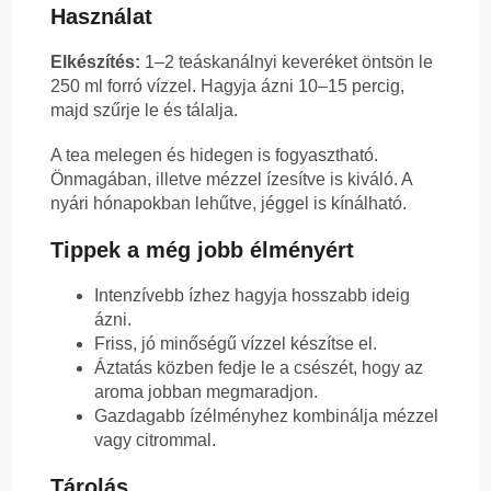
Használat
Elkészítés:
1–2 teáskanálnyi keveréket öntsön le
250 ml forró vízzel. Hagyja ázni 10–15 percig,
majd szűrje le és tálalja.
A tea melegen és hidegen is fogyasztható.
Önmagában, illetve mézzel ízesítve is kiváló. A
nyári hónapokban lehűtve, jéggel is kínálható.
Tippek a még jobb élményért
Intenzívebb ízhez hagyja hosszabb ideig
ázni.
Friss, jó minőségű vízzel készítse el.
Áztatás közben fedje le a csészét, hogy az
aroma jobban megmaradjon.
Gazdagabb ízélményhez kombinálja mézzel
vagy citrommal.
Tárolás