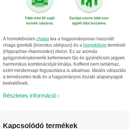
Több mint 60 saját
Európa-szerte több ezer
termék raktáron.
ügyfél által tesztelve.
A homoktövises
chaga
tea a hagyományosan használt
chaga gombát (
Inonotus obliquus
) és a
homoktövis
termését
(
Hippophae rhamnoides
) ötvözi. Ez az aromás
gyógynövénykeverék kellemesen fás és gyümölcsös jegyek
harmonikus kombinációját kínálja. Koffeint nem tartalmaz,
ezért mindennapi fogyasztásra is alkalmas. Ideális választás
a természetes teák és a hagyományos északi alapanyagok
kedvelőinek.
Részletes információ
Kapcsolódó termékek