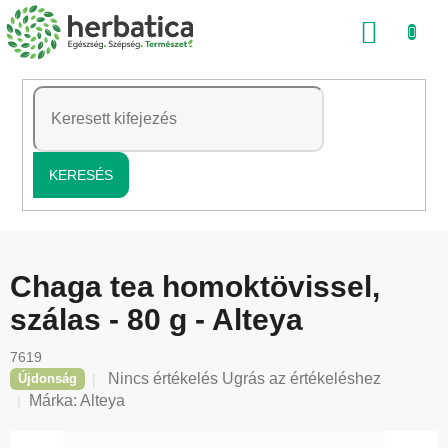
Ugrás
KOSÁ
a
fő
tartalomhoz
KERESÉS
Chaga tea homoktövissel,
szálas - 80 g - Alteya
7619
A
Nincs értékelés
Ugrás az értékeléshez
Újdonság
termék
Márka:
Alteya
átlagos
értékelése