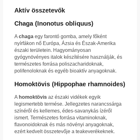
Aktív összetevők
Chaga (Inonotus obliquus)
A
chaga
egy farontó gomba, amely főként
nyírfákon nő Európa, Ázsia és Észak-Amerika
északi területein. Hagyományosan
gyógynövényes italok készítésére használják, és
természetes forrása poliszacharidoknak,
polifenoloknak és egyéb bioaktív anyagoknak.
Homoktövis (Hippophae rhamnoides)
A
homoktövis
az északi vidékek egyik
legismertebb termése. Jellegzetes narancssárga
színéről és kellemes, édes-savanykás ízéről
ismert. Természetes forrása vitaminoknak,
flavonoidoknak és más növényi anyagoknak,
ezért kedvelt összetevője a teakeverékeknek.