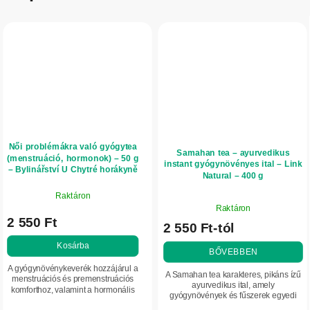
Női problémákra való gyógytea
Samahan tea – ayurvedikus
(menstruáció, hormonok) – 50 g
instant gyógynövényes ital – Link
– Bylinářství U Chytré horákyně
Natural – 400 g
Raktáron
A
Raktáron
termék
2 550 Ft
2 550 Ft-tól
átlagos
értékelése
Kosárba
BŐVEBBEN
5-
A gyógynövénykeverék hozzájárul a
ből
A Samahan tea karakteres, pikáns ízű
menstruációs és premenstruációs
5,0
ayurvedikus ital, amely
komforthoz, valamint a hormonális
gyógynövények és fűszerek egyedi
csillag.
egyensúly támogatásához. A
keverékével támogatja a légutak