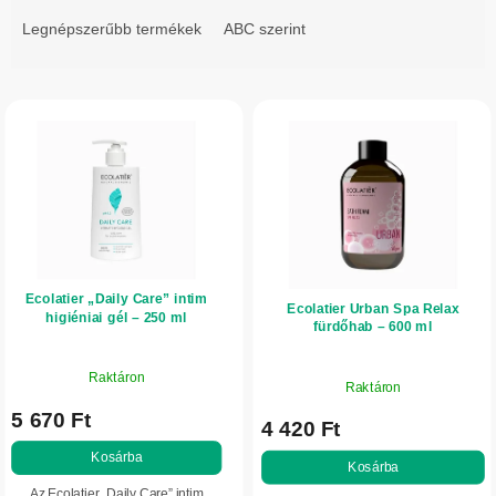
r
Legnépszerűbb termékek
ABC szerint
m
é
T
k
e
e
r
k
m
r
é
e
k
n
e
d
Ecolatier „Daily Care” intim
k
Ecolatier Urban Spa Relax
e
higiéniai gél – 250 ml
fürdőhab – 600 ml
l
z
i
é
Raktáron
Raktáron
s
s
5 670 Ft
t
4 420 Ft
e
á
Kosárba
Kosárba
j
Az Ecolatier „Daily Care” intim