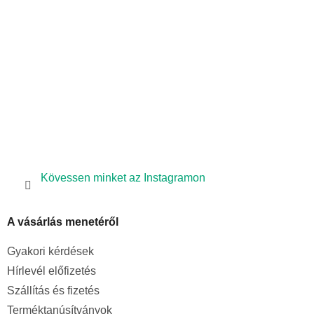
é
á
s
c
e
l
e
m
e
i
Kövessen minket az Instagramon
A vásárlás menetéről
Gyakori kérdések
Hírlevél előfizetés
Szállítás és fizetés
Terméktanúsítványok