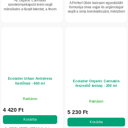
Az Organic Cannabis
A Perfect Glide balzsam egyedülálló
szemkörnyékápoló krém segít
formulája shea vajjal és argánolajjal
mérsékelni a fáradt tekintet, a finom
segíti a sima borotválkozást, miközben
ráncok és a szemkörnyéki duzzanat
hidratált és védett érzetűvé teszi a
látható jeleit. Kendermagolajat,
bőrt. Ezzel a balzsammal...
Maca-gyökér kivonatot és...
Ecolatier Urban Antistress
Ecolatier Organic Cannabis
fürdőhab - 600 ml
feszesítő testvaj - 200 ml
Raktáron
Raktáron
4 420 Ft
5 230 Ft
Kosárba
Kosárba