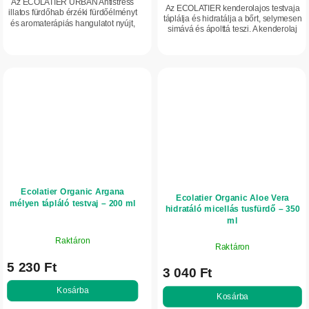
Az ECOLATIER URBAN Antistress
Az ECOLATIER kenderolajos testvaja
illatos fürdőhab érzéki fürdőélményt
táplálja és hidratálja a bőrt, selymesen
és aromaterápiás hangulatot nyújt,
simává és ápolttá teszi. A kenderolaj
segít enyhíteni a stressz és a
mellett sheavajat, niacinamidot és
fáradtság érzetét. Levendulaolajat,...
gyömbérolajat is tartalmaz,...
Ecolatier Organic Argana
Ecolatier Organic Aloe Vera
mélyen tápláló testvaj – 200 ml
hidratáló micellás tusfürdő – 350
ml
Raktáron
Raktáron
5 230 Ft
3 040 Ft
Kosárba
Kosárba