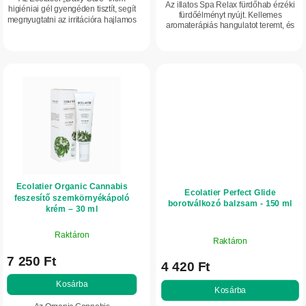
Az illatos Spa Relax fürdőhab érzéki
higiéniai gél gyengéden tisztít, segít
a
fürdőélményt nyújt. Kellemes
megnyugtatni az irritációra hajlamos
aromaterápiás hangulatot teremt, és
bőrt, és támogatja az intim területek
segít oldani a stressz, valamint a
természetes pH-egyensúlyát....
fáradtság érzetét. Értékes
gránátalma-,...
Ecolatier Organic Cannabis
Ecolatier Perfect Glide
feszesítő szemkörnyékápoló
borotválkozó balzsam - 150 ml
krém – 30 ml
Raktáron
Raktáron
7 250 Ft
4 420 Ft
Kosárba
Kosárba