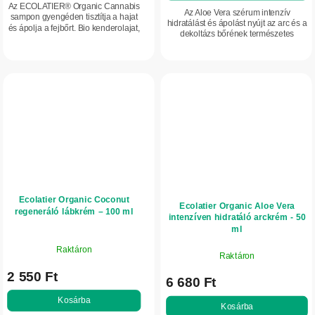
Az ECOLATIER® Organic Cannabis
Az Aloe Vera szérum intenzív
sampon gyengéden tisztítja a hajat
hidratálást és ápolást nyújt az arc és a
és ápolja a fejbőrt. Bio kenderolajat,
dekoltázs bőrének természetes
fekete üröm kivonatot, niacinamidot
összetevőkkel, például Aloe Verával
és rizsproteineket tartalmaz,...
és hialuronsavval. Vitaminokban és...
Ecolatier Organic Coconut
Ecolatier Organic Aloe Vera
regeneráló lábkrém – 100 ml
intenzíven hidratáló arckrém - 50
ml
Raktáron
Raktáron
2 550 Ft
6 680 Ft
Kosárba
Kosárba