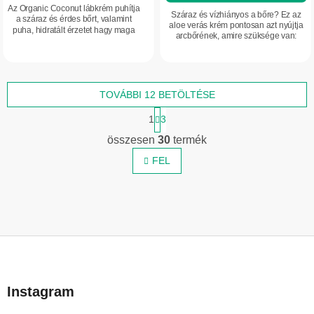
Az Organic Coconut lábkrém puhítja
Száraz és vízhiányos a bőre? Ez az
a száraz és érdes bőrt, valamint
aloe verás krém pontosan azt nyújtja
puha, hidratált érzetet hagy maga
arcbőrének, amire szüksége van:
után. Organikus kókuszolajat,
intenzív hidratálást és friss érzetet
sheavajat és rozmaringolajat
egész nap.
tartalmaz,...
TOVÁBBI 12 BETÖLTÉSE
L
1
3
a
L
p
összesen
30
termék
i
o
z
FEL
s
á
t
s
a
i
r
L
á
n
á
y
b
í
Instagram
l
t