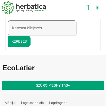
Ugrás
KOSÁ
a
fő
tartalomhoz
KERESÉS
EcoLatier
SZŰRŐ MEGNYITÁSA
T
e
Ajánljuk
Legolcsóbb elöl
Legdrágább