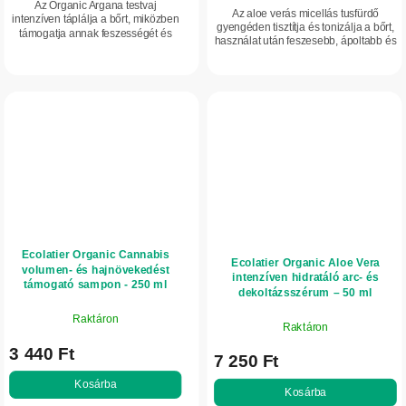
Az Organic Argana testvaj
Az aloe verás micellás tusfürdő
intenzíven táplálja a bőrt, miközben
gyengéden tisztítja és tonizálja a bőrt,
támogatja annak feszességét és
használat után feszesebb, ápoltabb és
rugalmasságát. Organikus
fiatalosabb megjelenést kölcsönöz
argánolajat, sheavajat és
neki. Értékes összetevőket...
makadámiaolajat tartalmaz,...
Ecolatier Organic Cannabis
Ecolatier Organic Aloe Vera
volumen- és hajnövekedést
intenzíven hidratáló arc- és
támogató sampon - 250 ml
dekoltázsszérum – 50 ml
Raktáron
Raktáron
3 440 Ft
7 250 Ft
Kosárba
Kosárba