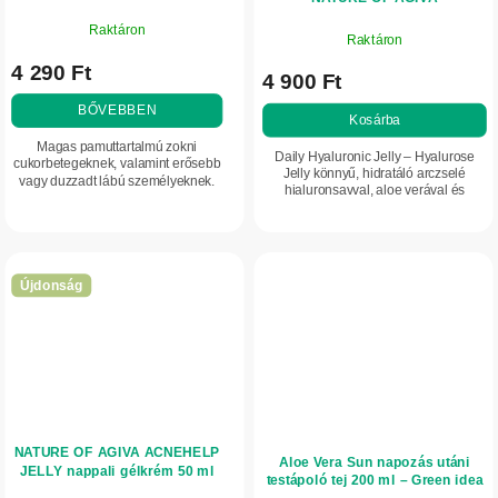
Raktáron
Raktáron
4 290 Ft
4 900 Ft
BŐVEBBEN
Kosárba
Magas pamuttartalmú zokni
Daily Hyaluronic Jelly – Hyalurose
cukorbetegeknek, valamint erősebb
Jelly könnyű, hidratáló arczselé
vagy duzzadt lábú személyeknek.
hialuronsavval, aloe verával és
Műtét utáni időszakban is alkalmas
rózsavízzel. Akár 24 órás hidratálást
lehet. Antibakteriális kikészítéssel és
biztosít, segít simábbá és feszesebb...
Aloe vera...
Újdonság
NATURE OF AGIVA ACNEHELP
Aloe Vera Sun napozás utáni
JELLY nappali gélkrém 50 ml
testápoló tej 200 ml – Green idea