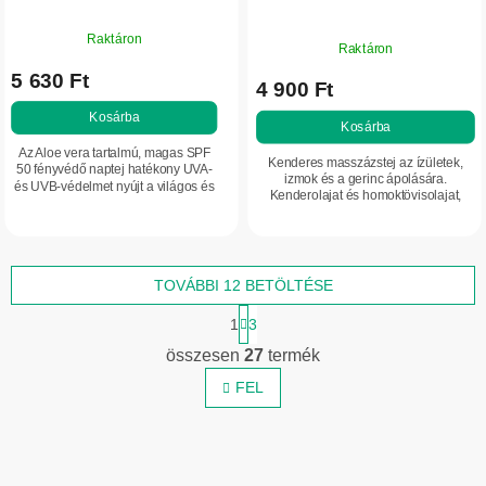
Raktáron
Raktáron
5 630 Ft
4 900 Ft
Kosárba
Kosárba
Az Aloe vera tartalmú, magas SPF
Kenderes masszázstej az ízületek,
50 fényvédő naptej hatékony UVA-
izmok és a gerinc ápolására.
és UVB-védelmet nyújt a világos és
Kenderolajat és homoktövisolajat,
érzékeny bőr számára. Hidratál,
tőzegből származó huminsavakat,
segít megóvni a bőrt a leégéstől és
mentolt, rozmaringot és aloe verát
a...
tartalmaz....
TOVÁBBI 12 BETÖLTÉSE
L
1
3
a
L
p
összesen
27
termék
i
o
z
FEL
s
á
t
s
a
i