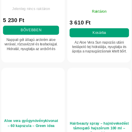
Jelenleg nincs raktáron
Raktáron
5 230 Ft
3 610 Ft
BŐVEBBEN
Kosárba
Nappali gél állagú arckrém aloe
Az Aloe Vera Sun napozás utáni
verával, rózsavízzel és teafaolajjal.
testápoló tej hidratálja, nyugtatja és
Hidratál, nyugtatja az arcbőrt és
ápolja a napsugárzásnak kitett bőrt.
segít szabályozni a faggyútermelést.
Aloe verát, panthenolt, allantoint és
Könnyű textúrája gyorsan...
növényi kivonatokat tartalmaz,...
Aloe vera gyógynövénykivonat
Hairbeauty spray – hajnövekedést
– 60 kapszula – Green idea
támogató hajszérum 100 ml –