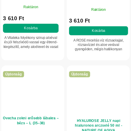
Raktáron
Raktáron
3 610 Ft
3 610 Ft
Kosárba
Kosárba
A Vitateka folyékony szirup aloéval
A ROSE micellás víz rózsaolajjal,
és jól felszívódó vassal egy étrend-
rózsavízzel és aloe verával
kiegészítő, amely aloélevet és vasat
gyengéden, mégis hatékonyan
tartalmaz biszglicinát formában.
távolítja el a sminket és a
Folyékony állagának
szennyeződéseket, irritáció nélkül.
köszönhetően...
Hidratálja, nyugtatja...
Újdonság
Újdonság
Ovecha zokni erősebb lábakra –
HYALUROSE JELLY napi
bézs – L (35–38)
hialuronos arczselé 50 ml -
NATURE OF AGIVA