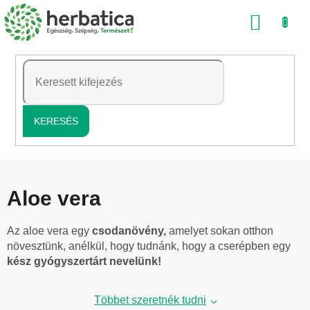
Ugrás
KOSÁ
a
fő
tartalomhoz
KERESÉS
Aloe vera
Az aloe vera egy
csodanövény,
amelyet sokan otthon
növesztünk, anélkül, hogy tudnánk, hogy a cserépben egy
kész gyógyszertárt nevelünk!
Többet szeretnék tudni