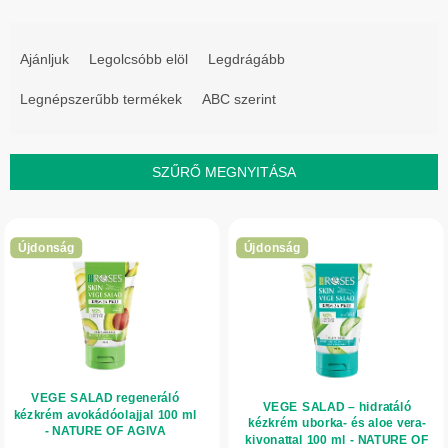
T
e
Ajánljuk
Legolcsóbb elöl
Legdrágább
r
Legnépszerűbb termékek
ABC szerint
m
é
k
SZŰRŐ MEGNYITÁSA
e
T
k
e
r
Újdonság
Újdonság
r
e
m
n
é
d
k
e
e
z
VEGE SALAD regeneráló
k
é
VEGE SALAD – hidratáló
kézkrém avokádóolajjal 100 ml
kézkrém uborka- és aloe vera-
l
- NATURE OF AGIVA
s
kivonattal 100 ml - NATURE OF