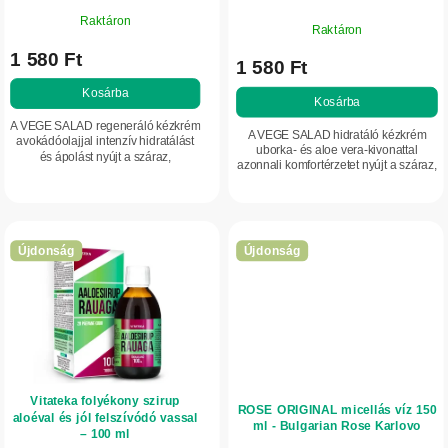
AGIVA
i
e
Raktáron
Raktáron
s
1 580 Ft
t
1 580 Ft
á
Kosárba
Kosárba
j
A VEGE SALAD regeneráló kézkrém
A VEGE SALAD hidratáló kézkrém
avokádóolajjal intenzív hidratálást
a
uborka- és aloe vera-kivonattal
és ápolást nyújt a száraz,
azonnali komfortérzetet nyújt a száraz,
igénybevett bőrnek. Magas
igénybe vett kézbőrnek. Magas
glicerintartalma segít megőrizni a
glicerin- és természetes olajtartalma...
bőr...
Újdonság
Újdonság
Vitateka folyékony szirup
ROSE ORIGINAL micellás víz 150
aloéval és jól felszívódó vassal
ml - Bulgarian Rose Karlovo
– 100 ml