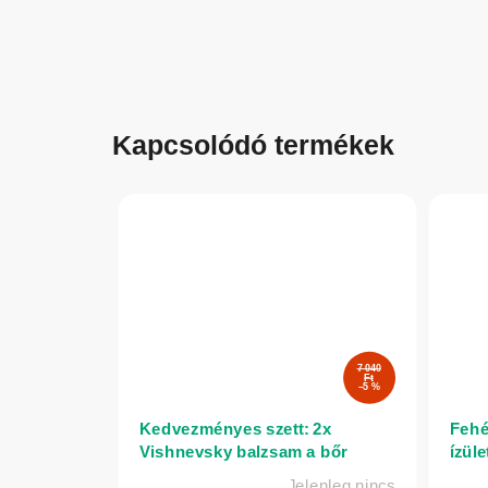
Kapcsolódó termékek
7 040
Ft
–5 %
Kedvezményes szett: 2x
Fehé
Vishnevsky balzsam a bőr
ízül
revitalizálására – 30 g – RFF
– Eli
Jelenleg nincs