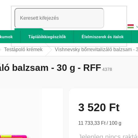
KERESÉS
ikumok
Táplálékkiegészítők
Élelmiszerek és italok
Testápoló krémek
Vishnevsky bőrrevitalizáló balzsam - 
ló balzsam - 30 g - RFF
4378
3 520 Ft
Egységár:
11 733,33 Ft / 100 g
Jelenleg nincs raktá