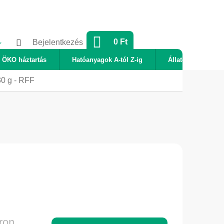
KOSÁR
0 Ft
Bejelentkezés
ÖKO háztartás
Hatóanyagok A-tól Z-ig
Állatok
Új
30 g - RFF
ron