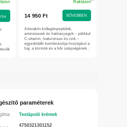
táron
Raktáron
300 g – Herbatica – eper
A
termék
átlagos
14 950 Ft
BŐVEBBEN
rba
értékelése
5-
A bioaktív kollagénpeptidek,
l
ből
aminosavak és hatóanyagok – például
5,0
C-vitamin, hialuronsav és cink –
egyedülálló kombinációja hozzájárul a
A
csillag.
haj, a körmök és a bőr szépségének...
etevők
gészítő paraméterek
gória
:
Testápoló krémek
4750321301152