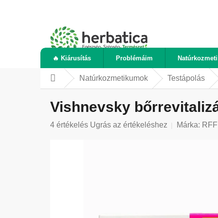
Ugrás
a
fő
tartalomhoz
🔥 Kiárusítás
Problémáim
Natúrkozmet
Natúrkozmetikumok
Testápolás
Kezdőlap
Vishnevsky bőrrevitalizá
A
4 értékelés
Ugrás az értékeléshez
Márka:
RFF
termék
átlagos
értékelése
5-
ből
5,0
csillag.