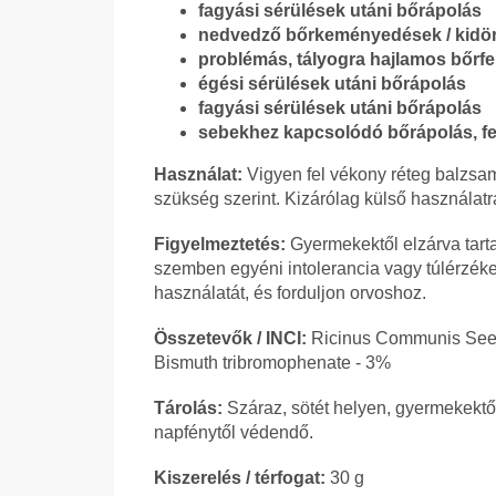
fagyási sérülések utáni bőrápolás
nedvedző bőrkeményedések / kidö
problémás, tályogra hajlamos bőrfe
égési sérülések utáni bőrápolás
fagyási sérülések utáni bőrápolás
sebekhez kapcsolódó bőrápolás, fel
Használat:
Vigyen fel vékony réteg balzsamo
szükség szerint. Kizárólag külső használatr
Figyelmeztetés:
Gyermekektől elzárva tart
szemben egyéni intolerancia vagy túlérzéke
használatát, és forduljon orvoshoz.
Összetevők / INCI:
Ricinus Communis Seed O
Bismuth tribromophenate - 3%
Tárolás:
Száraz, sötét helyen, gyermekektől
napfénytől védendő.
Kiszerelés / térfogat:
30 g