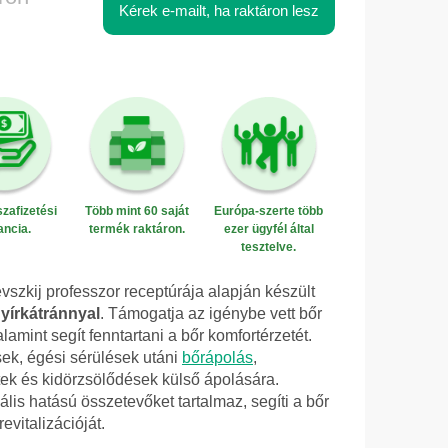
Kérek e-mailt, ha raktáron lesz
zafizetési
Több mint 60 saját
Európa-szerte több
ancia.
termék raktáron.
ezer ügyfél által
tesztelve.
szkij professzor receptúrája alapján készült
yírkátránnyal
. Támogatja az igénybe vett bőr
lamint segít fenntartani a bőr komfortérzetét.
ek, égési sérülések utáni
bőrápolás
,
tek és kidörzsölődések külső ápolására.
ális hatású összetevőket tartalmaz, segíti a bőr
evitalizációját.