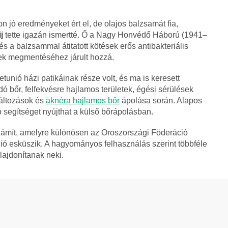
n jó eredményeket ért el, de olajos balzsamát fia,
j
tette igazán ismertté. Ő a Nagy Honvédő Háború (1941–
s a balzsammal átitatott kötések erős antibakteriális
k megmentéséhez járult hozzá.
tunió házi patikáinak része volt, és ma is keresett
 bőr, felfekvésre hajlamos területek, égési sérülések
áltozások és
aknéra hajlamos bőr
ápolása során. Alapos
ó segítséget nyújthat a külső bőrápolásban.
ámít, amelyre különösen az Oroszországi Föderáció
ió esküszik. A hagyományos felhasználás szerint többféle
ajdonítanak neki.