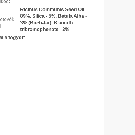
lkód
:
Ricinus Communis Seed Oil -
89%, Silica - 5%, Betula Alba -
etevők
3% (Birch-tar), Bismuth
I
:
tribromophenate - 3%
tel elfogyott…