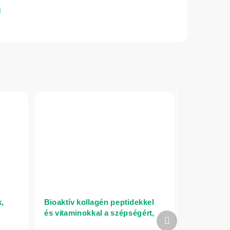
,
Bioaktív kollagén peptidekkel
és vitaminokkal a szépségért,
Következő
őr
körmökért, hajért és bőrért –
termék