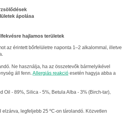
rzsölődések
lületek ápolása
fekvésre hajlamos területek
t az érintett bőrfelületre naponta 1–2 alkalommal, illetve
a.
andó. Ne használja, ha az összetevők bármelyikével
nység áll fenn.
Allergiás reakció
esetén hagyja abba a
il - 89%, Silica - 5%, Betula Alba - 3% (Birch-tar),
 elzárva, legfeljebb 25 ºC-on tárolandó. Közvetlen