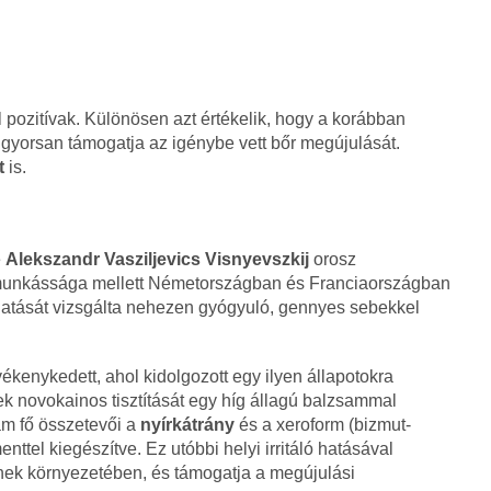
l pozitívak. Különösen azt értékelik, hogy a korábban
gyorsan támogatja az igénybe vett bőr megújulását.
t
is.
e
Alekszandr Vasziljevics Visnyevszkij
orosz
 munkássága mellett Németországban és Franciaországban
ő hatását vizsgálta nehezen gyógyuló, gennyes sebekkel
enykedett, ahol kidolgozott egy ilyen állapotokra
ek novokainos tisztítását egy híg állagú balzsammal
sam fő összetevői a
nyírkátrány
és a xeroform (bizmut-
enttel kiegészítve. Ez utóbbi helyi irritáló hatásával
tének környezetében, és támogatja a megújulási