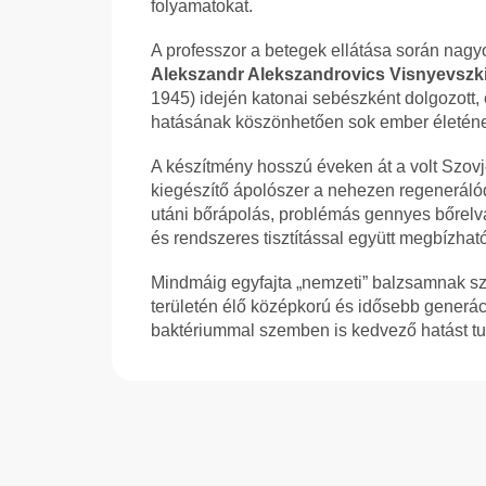
folyamatokat.
A professzor a betegek ellátása során nagyo
Alekszandr Alekszandrovics Visnyevszki
1945) idején katonai sebészként dolgozott, é
hatásának köszönhetően sok ember életéne
A készítmény hosszú éveken át a volt Szovje
kiegészítő ápolószer a nehezen regenerálódó
utáni bőrápolás, problémás gennyes bőrelv
és rendszeres tisztítással együtt megbízhat
Mindmáig egyfajta „nemzeti” balzsamnak sz
területén élő középkorú és idősebb generác
baktériummal szemben is kedvező hatást tul