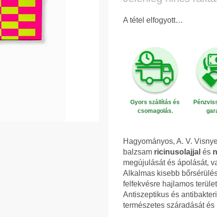
A tétel elfogyott…
Gyors szállítás és
Pénzviss
csomagolás.
gar
Hagyományos, A. V. Visnyev
balzsam
ricinusolajjal
és
n
megújulását és ápolását, va
Alkalmas kisebb bőrsérülés
felfekvésre hajlamos terüle
Antiszeptikus és antibakteri
természetes száradását és r