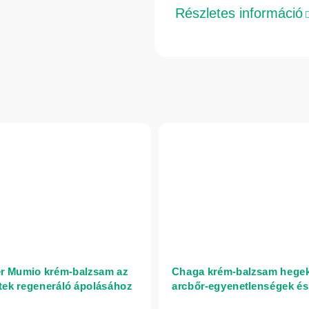
Részletes információ
r Mumio krém-balzsam az
Chaga krém-balzsam hegek
etek regeneráló ápolásához
arcbőr-egyenetlenségek és
xir – 75 ml
pikkelysömörre hajlamos b