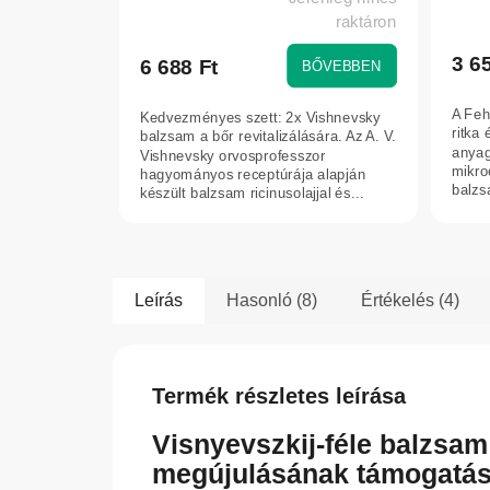
A
A
raktáron
term
termék
átlag
átlagos
3 6
6 688 Ft
BŐVEBBEN
érték
értékelése
5-
5-
A Feh
Kedvezményes szett: 2x Vishnevsky
ből
ből
ritka
balzsam a bőr revitalizálására. Az A. V.
5,0
5,0
anyag
Vishnevsky orvosprofesszor
mikro
csilla
hagyományos receptúrája alapján
csillag.
balzs
készült balzsam ricinusolajjal és...
alkal
Leírás
Hasonló (8)
Értékelés (4)
Termék részletes leírása
Visnyevszkij-féle balzsam
megújulásának támogatás