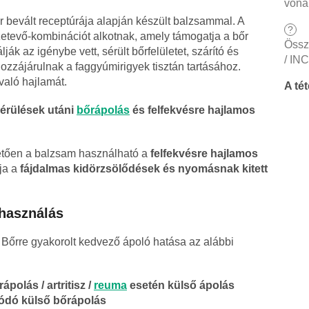
vona
or bevált receptúrája alapján készült balzsammal. A
?
tevő-kombinációt alkotnak, amely támogatja a bőr
Össz
ák az igénybe vett, sérült bőrfelületet, szárító és
/ INC
hozzájárulnak a faggyúmirigyek tisztán tartásához.
való hajlamát.
A té
sérülések utáni
bőrápolás
és felfekvésre hajlamos
etően a balzsam használható a
felfekvésre hajlamos
ja a
fájdalmas kidörzsölődések és nyomásnak kitett
lhasználás
Bőrre gyakorolt kedvező ápoló hatása az alábbi
polás / artritisz /
reuma
esetén külső ápolás
ódó külső bőrápolás