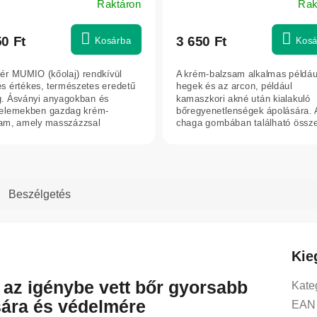
Raktáron
Rak
ápolására - Elixir - 75 ml
A
ék
termék
os
átlagos
50 Ft
3 650 Ft
Kosárba
Kosá
elése
értékelése
5-
ér MUMIO (kőolaj) rendkívül
A krém-balzsam alkalmas példáu
ből
 és értékes, természetes eredetű
hegek és az arcon, például
5,0
. Ásványi anyagokban és
kamaszkori akné után kialakuló
elemekben gazdag krém-
bőregyenetlenségek ápolására. 
g.
csillag.
am, amely masszázzsal
chaga gombában található össz
mazva támogatja az...
támogatják a sejtek...
Beszélgetés
Kie
 az igénybe vett bőr gyorsabb
Kate
ára és védelmére
EAN