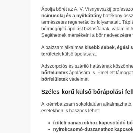
Ápolja bőrét az A. V. Visnyevszkij professz
ricinusolaj és a nyírkátrány
hatékony össze
természetes regenerációs folyamatait. Táplálj
bőrmegújító ápolást biztosítanak, valamint 
Segíthetnek mérsékelni a bőr nedvedzésre 
A balzsam alkalmas
kisebb sebek, égési 
területek
külső ápolására.
Adszorpciós és szárító hatásának köszönh
bőrfelületek
ápolására is. Emellett támogat
bőrfelületek
védelmét.
Széles körű külső bőrápolási fe
A krém/balzsam sokoldalúan alkalmazható. 
esetekben is hasznos lehet:
ízületi panaszokhoz kapcsolódó bőrá
nyirokcsomó-duzzanathoz kapcsol