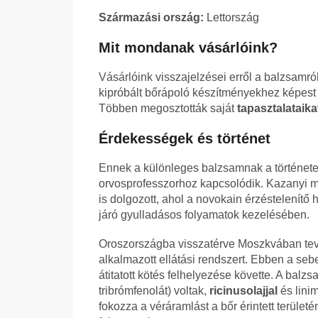
Származási ország:
Lettország
Mit mondanak vásárlóink?
Vásárlóink visszajelzései erről a balzsamró
kipróbált bőrápoló készítményekhez képest 
Többen megosztották saját
tapasztalataika
Érdekességek és történet
Ennek a különleges balzsamnak a történet
orvosprofesszorhoz kapcsolódik. Kazanyi
is dolgozott, ahol a novokain érzéstelenít
járó gyulladásos folyamatok kezelésében.
Oroszországba visszatérve Moszkvában tevék
alkalmazott ellátási rendszert. Ebben a seb
átitatott kötés felhelyezése követte. A balz
tribrómfenolát) voltak,
ricinusolajjal
és linim
fokozza a véráramlást a bőr érintett terüle