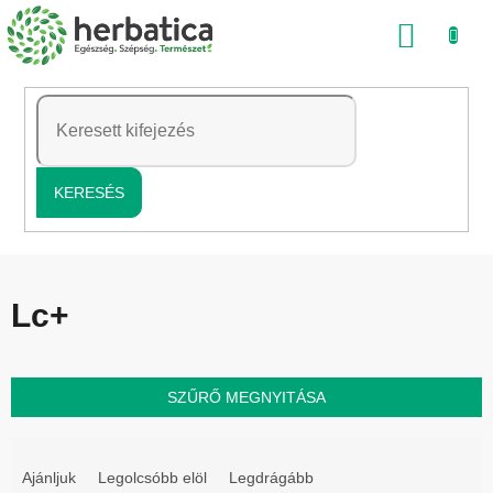
Ugrás
KOSÁ
a
fő
tartalomhoz
KERESÉS
Lc+
SZŰRŐ MEGNYITÁSA
T
e
Ajánljuk
Legolcsóbb elöl
Legdrágább