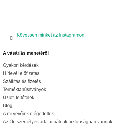
e
m
e
i
Kövessen minket az Instagramon
A vásárlás menetéről
Gyakori kérdések
Hírlevél előfizetés
Szállítás és fizetés
Terméktanúsítványok
Üzleti feltételek
Blog
A mi vevőink elégedettek
Az Ön személyes adatai nálunk biztonságban vannak