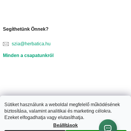
Segíthetünk Önnek?
szia@herbatica.hu
Minden a csapatunkról
Sütiket használunk a weboldal megfelelő működésének
biztosítása, valamint analitikai és marketing célokra.
Shoptet készítette
Ezeket elfogadhatja vagy elutasíthatja.
Beállítások
Copyright 2026
Herbatica.hu
. Minden jog fenntartva.
Süti