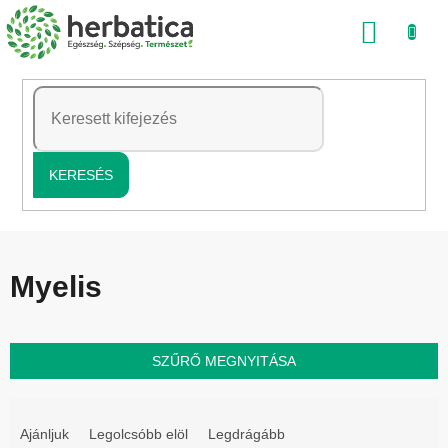
Ugrás
KOSÁ
a
fő
tartalomhoz
KERESÉS
Myelis
SZŰRŐ MEGNYITÁSA
T
e
Ajánljuk
Legolcsóbb elöl
Legdrágább