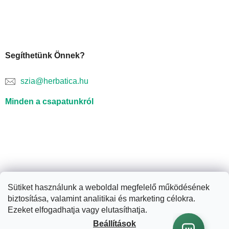
Segíthetünk Önnek?
szia@herbatica.hu
Minden a csapatunkról
Sütiket használunk a weboldal megfelelő működésének
biztosítása, valamint analitikai és marketing célokra.
Shoptet készítette
Ezeket elfogadhatja vagy elutasíthatja.
Beállítások