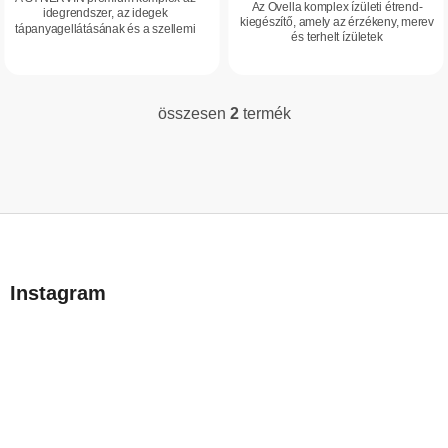
Az Ovella komplex ízületi étrend-
idegrendszer, az idegek
a
kiegészítő, amely az érzékeny, merev
tápanyagellátásának és a szellemi
és terhelt ízületek
teljesítőképesség támogatására.
mozgáskomfortjának támogatására
Palmitoil-etanolamidot (PEA), alfa-
szolgál. Márkázott hatóanyagokat
liponsavat, uridint,...
tartalmaz: OVOMET®,...
összesen
2
termék
L
i
s
t
a
L
i
á
r
b
á
Instagram
n
l
y
é
í
c
t
á
s
e