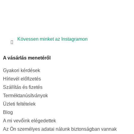
l
e
m
e
i
Kövessen minket az Instagramon
A vásárlás menetéről
Gyakori kérdések
Hírlevél előfizetés
Szállítás és fizetés
Terméktanúsítványok
Üzleti feltételek
Blog
A mi vevőink elégedettek
Az Ön személyes adatai nálunk biztonságban vannak