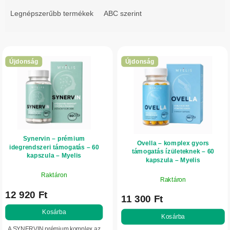
r
Legnépszerűbb termékek
ABC szerint
m
é
T
k
e
e
Újdonság
Újdonság
r
k
m
r
é
e
k
n
e
d
Synervin – prémium
k
Ovella – komplex gyors
e
idegrendszeri támogatás – 60
támogatás ízületeknek – 60
l
kapszula – Myelis
z
kapszula – Myelis
i
é
Raktáron
Raktáron
s
s
12 920 Ft
t
11 300 Ft
e
á
Kosárba
Kosárba
j
A SYNERVIN prémium komplex az