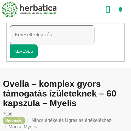
Ugrás
KOSÁ
a
fő
tartalomhoz
KERESÉS
Ovella – komplex gyors
támogatás ízületeknek – 60
kapszula – Myelis
7598
A
Nincs értékelés
Ugrás az értékeléshez
Újdonság
termék
Márka:
Myelis