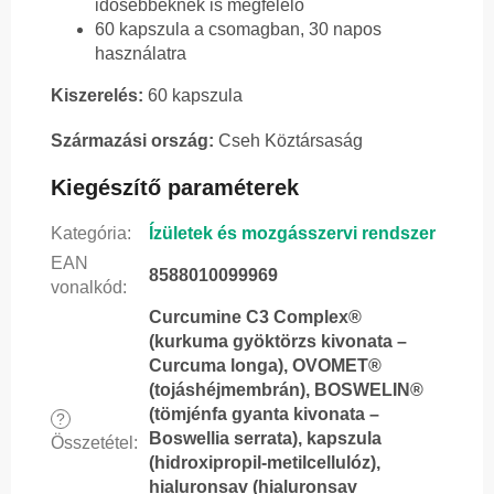
idősebbeknek is megfelelő
60 kapszula a csomagban, 30 napos
használatra
Kiszerelés:
60 kapszula
Származási ország:
Cseh Köztársaság
Kiegészítő paraméterek
Kategória
:
Ízületek és mozgásszervi rendszer
EAN
8588010099969
vonalkód
:
Curcumine C3 Complex®
(kurkuma gyöktörzs kivonata –
Curcuma longa), OVOMET®
(tojáshéjmembrán), BOSWELIN®
(tömjénfa gyanta kivonata –
?
Boswellia serrata), kapszula
Összetétel
:
(hidroxipropil-metilcellulóz),
hialuronsav (hialuronsav