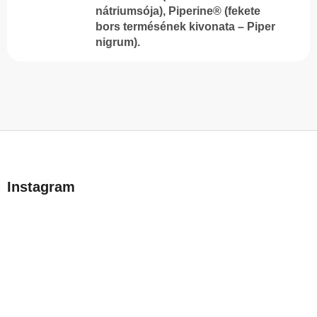
nátriumsója), Piperine® (fekete
bors termésének kivonata – Piper
nigrum).
L
á
b
Instagram
l
é
c