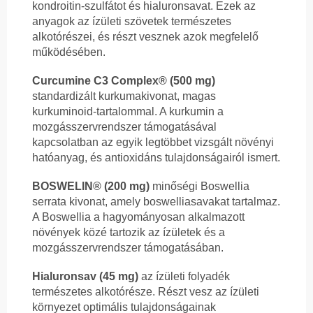
kondroitin-szulfátot és hialuronsavat. Ezek az
anyagok az ízületi szövetek természetes
alkotórészei, és részt vesznek azok megfelelő
működésében.
Curcumine C3 Complex® (500 mg)
standardizált kurkumakivonat, magas
kurkuminoid-tartalommal. A kurkumin a
mozgásszervrendszer támogatásával
kapcsolatban az egyik legtöbbet vizsgált növényi
hatóanyag, és antioxidáns tulajdonságairól ismert.
BOSWELIN® (200 mg)
minőségi Boswellia
serrata kivonat, amely boswelliasavakat tartalmaz.
A Boswellia a hagyományosan alkalmazott
növények közé tartozik az ízületek és a
mozgásszervrendszer támogatásában.
Hialuronsav (45 mg)
az ízületi folyadék
természetes alkotórésze. Részt vesz az ízületi
környezet optimális tulajdonságainak