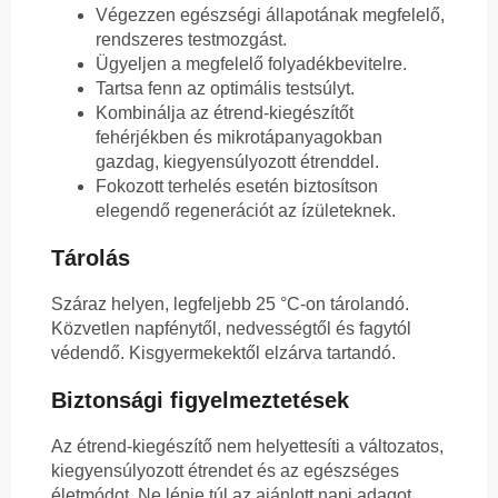
Végezzen egészségi állapotának megfelelő,
rendszeres testmozgást.
Ügyeljen a megfelelő folyadékbevitelre.
Tartsa fenn az optimális testsúlyt.
Kombinálja az étrend-kiegészítőt
fehérjékben és mikrotápanyagokban
gazdag, kiegyensúlyozott étrenddel.
Fokozott terhelés esetén biztosítson
elegendő regenerációt az ízületeknek.
Tárolás
Száraz helyen, legfeljebb 25 °C-on tárolandó.
Közvetlen napfénytől, nedvességtől és fagytól
védendő. Kisgyermekektől elzárva tartandó.
Biztonsági figyelmeztetések
Az étrend-kiegészítő nem helyettesíti a változatos,
kiegyensúlyozott étrendet és az egészséges
életmódot. Ne lépje túl az ajánlott napi adagot.