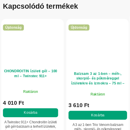
Kapcsolódó termékek
Újdonság
Újdonság
CHONDROITIN ízületi gél – 100
Balzsam 3 az 1-ben – méh-,
ml – Twinstec 911+
skorpió- és pókméreggel
ízületekre és izmokra – 75 ml –
FBT
Raktáron
Raktáron
4 010 Ft
3 610 Ft
Kosárba
Kosárba
A Twinstec 911+ Chondroitin ízületi
A 3 az 1-ben Trio Venom balzsam
gél gél-balzsam a terhelt ízületek,
méh-, skorpió- és pókméreggel