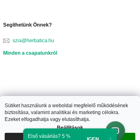
Segíthetünk Önnek?
szia@herbatica.hu
Minden a csapatunkról
Sütiket használunk a weboldal megfelelő működésének
biztosítása, valamint analitikai és marketing célokra.
Shoptet készítette
Ezeket elfogadhatja vagy elutasíthatja.
Beállítások
Copyright 2026
Herbatica.hu
. Minden jog fenntartva.
Süti
Első vásárlás? 5 %
IGEN
X