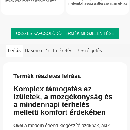
izmok és a mozgásszervrendszer
melegítő hatású testbalzsam, amely az
mindennapi ápolására. Kondroitint,
ízületek, izmok és a mozgásszervek
glükózamint, B1- és B6-vitamint,...
ápolására készült. Biológiailag aktív...
ÖSSZES KAPCSOLÓDÓ TERMÉK MEGJELENÍTÉSE
Leírás
Hasonló (7)
Értékelés
Beszélgetés
Termék részletes leírása
Komplex támogatás az
ízületek, a mozgékonyság és
a mindennapi terhelés
melletti komfort érdekében
Ovella
modern étrend-kiegészítő azoknak, akik