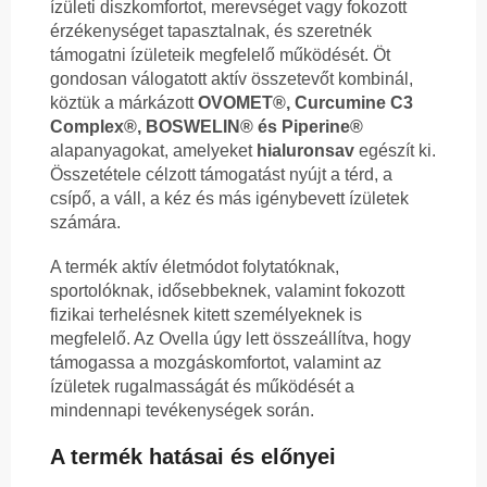
ízületi diszkomfortot, merevséget vagy fokozott
érzékenységet tapasztalnak, és szeretnék
támogatni ízületeik megfelelő működését. Öt
gondosan válogatott aktív összetevőt kombinál,
köztük a márkázott
OVOMET®, Curcumine C3
Complex®, BOSWELIN® és Piperine®
alapanyagokat, amelyeket
hialuronsav
egészít ki.
Összetétele célzott támogatást nyújt a térd, a
csípő, a váll, a kéz és más igénybevett ízületek
számára.
A termék aktív életmódot folytatóknak,
sportolóknak, idősebbeknek, valamint fokozott
fizikai terhelésnek kitett személyeknek is
megfelelő. Az Ovella úgy lett összeállítva, hogy
támogassa a mozgáskomfortot, valamint az
ízületek rugalmasságát és működését a
mindennapi tevékenységek során.
A termék hatásai és előnyei