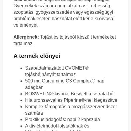
Gyermekek számára nem alkalmas. Terhesség,
szoptatás, gyógyszerszedés vagy egészségügyi
problémák esetén használat előtt kérje ki orvosa
véleményét.
Allergének:
Tojást és tojásból készült termékeket
tartalmaz.
A termék előnyei
Szabadalmaztatott OVOMET®
tojáshéjhártyát tartalmaz
500 mg Curcumine C3 Complex® napi
adagban
BOSWELIN® kivonat Boswellia serrata-ból
Hialuronsavval és Piperine®-nel kiegészítve
Komplex támogatás a mozgásszervrendszer
számára
Praktikus adagolás: napi 2 kapszula
Aktív életmódot folytatóknak és