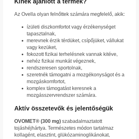
Kinek ajánlott a termék?
Az Ovella olyan felnőttek számára megfelelő, akik:
ízületi diszkomfortot vagy érzékenységet
tapasztalnak,
merevnek érzik térdüket, csípőjüket, vállukat
vagy kezüket,
fokozott fizikai terhelésnek vannak kitéve,
nehéz fizikai munkát végeznek,
rendszeresen sportolnak,
szeretnék támogatni a mozgékonyságot és a
mozgáskomfortot,
komplex támogatást keresnek a
mozgásszervrendszer számára.
Aktív összetevők és jelentőségük
OVOMET® (300 mg)
szabadalmaztatott
tojáshéjhártya. Természetes módon tartalmaz
kollagént, elasztint, glükózaminoglikánokat,