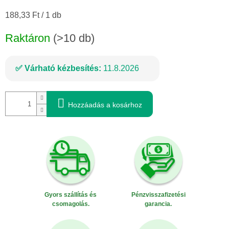
Egységár:
188,33 Ft / 1 db
Raktáron
(>10 db)
Várható kézbesítés:
11.8.2026
Hozzáadás a kosárhoz
Gyors szállítás és
Pénzvisszafizetési
csomagolás.
garancia.