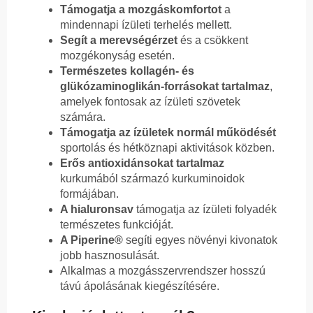
Támogatja a mozgáskomfortot
a
mindennapi ízületi terhelés mellett.
Segít a merevségérzet
és a csökkent
mozgékonyság esetén.
Természetes kollagén- és
glükózaminoglikán-forrásokat tartalmaz
,
amelyek fontosak az ízületi szövetek
számára.
Támogatja az ízületek normál működését
sportolás és hétköznapi aktivitások közben.
Erős antioxidánsokat tartalmaz
kurkumából származó kurkuminoidok
formájában.
A hialuronsav
támogatja az ízületi folyadék
természetes funkcióját.
A Piperine®
segíti egyes növényi kivonatok
jobb hasznosulását.
Alkalmas a mozgásszervrendszer hosszú
távú ápolásának kiegészítésére.