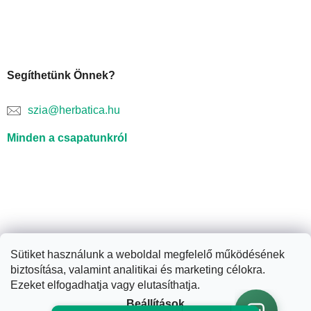
Segíthetünk Önnek?
szia@herbatica.hu
Minden a csapatunkról
Sütiket használunk a weboldal megfelelő működésének
biztosítása, valamint analitikai és marketing célokra.
Shoptet készítette
Ezeket elfogadhatja vagy elutasíthatja.
Beállítások