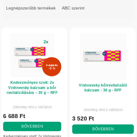
r
Legnépszerűbb termékek
ABC szerint
m
é
T
k
e
e
r
k
m
r
é
e
7 040 Ft
k
n
–5 %
e
d
Kedvezményes szett: 2x
k
Vishnevsky bőrrevitalizáló
e
Vishnevsky balzsam a bőr
balzsam - 30 g - RFF
l
revitalizálására – 30 g – RFF
z
i
é
A
A
Jelenleg nincs raktáron
termék
s
Jelenleg nincs raktáron
s
termék
6 688 Ft
átlagos
t
3 520 Ft
átlagos
e
értékelése
értékelése
á
BŐVEBBEN
5-
BŐVEBBEN
5-
j
ből
Kedvezményes szett: 2x Vishnevsky