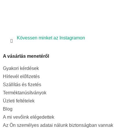
l
e
m
e
i
Kövessen minket az Instagramon
A vásárlás menetéről
Gyakori kérdések
Hírlevél előfizetés
Szállítás és fizetés
Terméktanúsítványok
Üzleti feltételek
Blog
A mi vevőink elégedettek
Az Ön személyes adatai nálunk biztonságban vannak