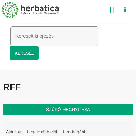
Ugrás
KOSÁ
a
fő
tartalomhoz
KERESÉS
RFF
SZŰRŐ MEGNYITÁSA
T
e
Ajánljuk
Legolcsóbb elöl
Legdrágább