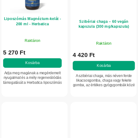
Liposzómás Magnézium-kelát -
Szibériai chaga – 60 vegán
200 ml - Herbatica
kapszula (300 mg/kapszula)
Raktáron
Raktáron
5 270 Ft
4 420 Ft
Kosárba
Kosárba
Adja meg magának a megérdemelt
A szibériai chaga, más néven ferde
nyugalmat és a mély regenerálódás
likacsosgomba, chaga vagy fekete
támogatását a Herbatica liposzómás
gomba, az értékes gyógygombák közé
Magnézium-keláttal. Ez a prémium,
tartozik. Magas antioxidáns-tartalma
liposzómás burokba zárt biszglicinát
miatt különösen kedvelt. Elsősorban
forma...
a...