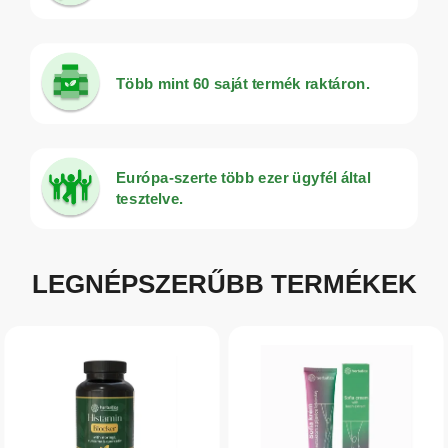
a
g
y
Több mint 60 saját termék raktáron.
o
m
Európa-szerte több ezer ügyfél által
á
tesztelve.
n
y
LEGNÉPSZERŰBB TERMÉKEK
o
s
o
r
v