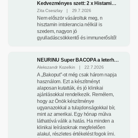
5
Kedvezményes szett: 2 x Histamin blocker moringával, kurkumával és kvercetinnel – 140 kapszula – Herbatica
m
csillag.
A
Zita Cseszlay
|
29.7.2026
termék
o
Nem először vásároltuk meg, n
értékelése
hisztamin intolerancia nélkül is
k
5-
szedem, nagyon jó
ből
,
gyulladáscsökkentő és immunerősítő!
5
csillag.
t
á
NEURINU Super BACOPA a leterhelt elmének – 50 kapszula
A
Alekszandr Kozelkin
|
22.7.2026
p
termék
A „Bakoput”-ot még csak három napja
l
értékelése
használom. Ezt a készítményt
5-
á
alaposan kutatták, és jó klinikai
ből
ajánlásokkal rendelkezik. Remélem,
5
l
csillag.
hogy az Önök készítménye
ugyanazokkal a tulajdonságokkal bír,
é
mint az amerikai. Egy hónap múlva
k
láthatóvá válik a hatás. Ha minden a
klinikai leírásoknak megfelelően
-
alakul, részletes értékelést fogok írni.