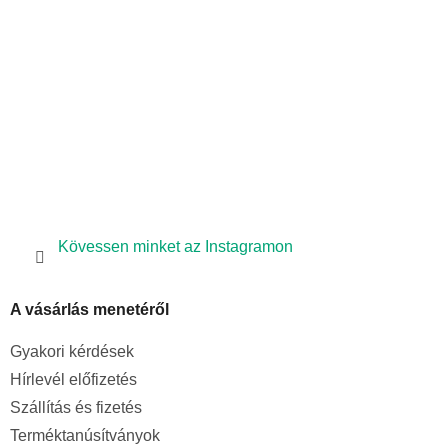
é
c
Kövessen minket az Instagramon
A vásárlás menetéről
Gyakori kérdések
Hírlevél előfizetés
Szállítás és fizetés
Terméktanúsítványok