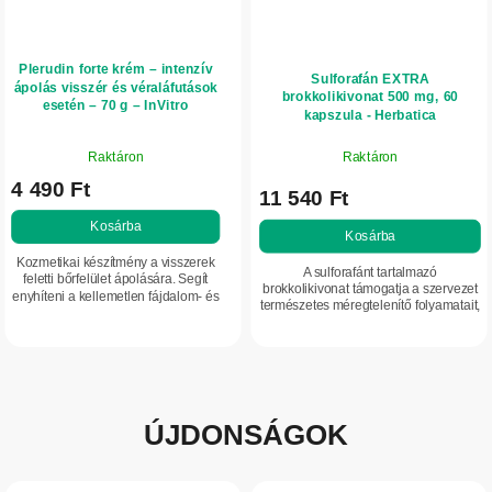
Plerudin forte krém – intenzív
Sulforafán EXTRA
ápolás visszér és véraláfutások
brokkolikivonat 500 mg, 60
esetén – 70 g – InVitro
kapszula - Herbatica
A
Raktáron
Raktáron
termék
4 490 Ft
átlagos
11 540 Ft
értékelése
Kosárba
5-
Kosárba
ből
Kozmetikai készítmény a visszerek
A sulforafánt tartalmazó
5,0
feletti bőrfelület ápolására. Segít
brokkolikivonat támogatja a szervezet
enyhíteni a kellemetlen fájdalom- és
csillag.
természetes méregtelenítő folyamatait,
feszülésérzetet. Hűsítő,
és hozzájárul az antioxidáns
komfortérzetet támogató ápolás
mechanizmusok aktiválásához.
visszeres...
Ideális...
ÚJDONSÁGOK