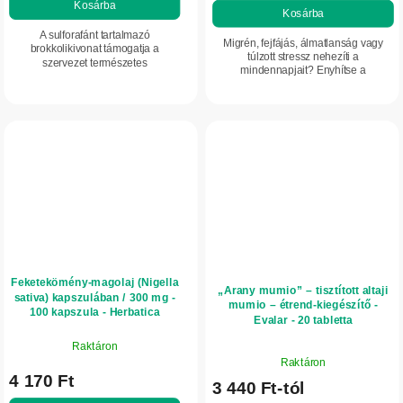
Kosárba
Kosárba
5-
A sulforafánt tartalmazó
ből
Migrén, fejfájás, álmatlanság vagy
brokkolikivonat támogatja a
5,0
túlzott stressz nehezíti a
szervezet természetes
mindennapjait? Enyhítse a
csillag.
méregtelenítő folyamatait, és
kellemetlen érzést illóolajok erejével a
hozzájárul az antioxidáns
Migréna orrinhalátorral. Praktikus
mechanizmusok aktiválásához.
inhalációs...
Ideális...
Feketekömény-magolaj (Nigella
„Arany mumio” – tisztított altaji
sativa) kapszulában / 300 mg -
mumio – étrend-kiegészítő -
100 kapszula - Herbatica
Evalar - 20 tabletta
Raktáron
A
Raktáron
termék
4 170 Ft
3 440 Ft-tól
átlagos