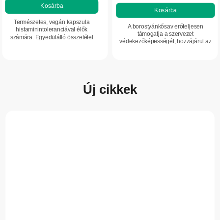
értékelése
Kosárba
5-
Kosárba
5-
ből
Természetes, vegán kapszula
ből
A borostyánkősav erőteljesen
5,0
histaminintoleranciával élők
5,0
támogatja a szervezet
számára. Egyedülálló összetétel
csillag.
védekezőképességét, hozzájárul az
csillag.
moringával, kvercetinnel és
energia-anyagcsere megfelelő
kurkuminnal, értékes növényi
működéséhez, támogatja az
hatóanyagokkal és...
immunrendszer aktivitását, segíti a...
Új cikkek