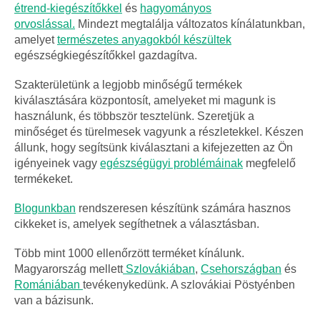
étrend-kiegészítőkkel
és
hagyományos
orvoslással.
Mindezt megtalálja változatos kínálatunkban,
amelyet
természetes anyagokból készültek
egészségkiegészítőkkel gazdagítva.
Szakterületünk a legjobb minőségű termékek
kiválasztására központosít, amelyeket mi magunk is
használunk, és többször tesztelünk.
Szeretjük a
minőséget és türelmesek vagyunk a részletekkel. Készen
állunk, hogy segítsünk kiválasztani a kifejezetten az Ön
igényeinek vagy
egészségügyi problémáinak
megfelelő
termékeket.
Blogunkban
rendszeresen készítünk számára hasznos
cikkeket is, amelyek segíthetnek a választásban.
Több mint 1000 ellenőrzött terméket kínálunk.
Magyarország mellett
Szlovákiában
,
Csehországban
és
Romániában
tevékenykedünk. A szlovákiai Pöstyénben
van a bázisunk.