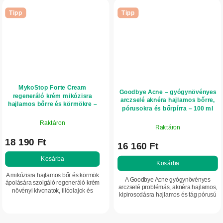
Tipp
Tipp
MykoStop Forte Cream
Goodbye Acne – gyógynövényes
regeneráló krém mikózisra
arczselé aknéra hajlamos bőrre,
hajlamos bőrre és körmökre –
pórusokra és bőrpírra – 100 ml
50 ml
Raktáron
Raktáron
18 190 Ft
16 160 Ft
Kosárba
Kosárba
A mikózisra hajlamos bőr és körmök
A Goodbye Acne gyógynövényes
ápolására szolgáló regeneráló krém
arczselé problémás, aknéra hajlamos,
növényi kivonatok, illóolajok és
kipirosodásra hajlamos és tág pórusú
vitaminok kombinációját
arcbőr ápolására készült.
tartalmazza. Segít hidratálni,
Körömvirágot, hamameliszt, propoliszt
puhítani és...
és...