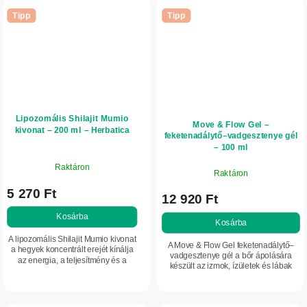
Tipp
Tipp
Lipozomális Shilajit Mumio
Move & Flow Gel –
kivonat – 200 ml – Herbatica
feketenadálytő–vadgesztenye gél
– 100 ml
Raktáron
Raktáron
5 270 Ft
12 920 Ft
Kosárba
Kosárba
A lipozomális Shilajit Mumio kivonat
A Move & Flow Gel feketenadálytő–
a hegyek koncentrált erejét kínálja
vadgesztenye gél a bőr ápolására
az energia, a teljesítmény és a
készült az izmok, ízületek és lábak
vitalitás támogatására. Magas
fáradtságérzete esetén. Növényi
fulvosav-tartalma segíti a
kivonatokat tartalmaz fekete
tápanyagok...
nadálytőből és...