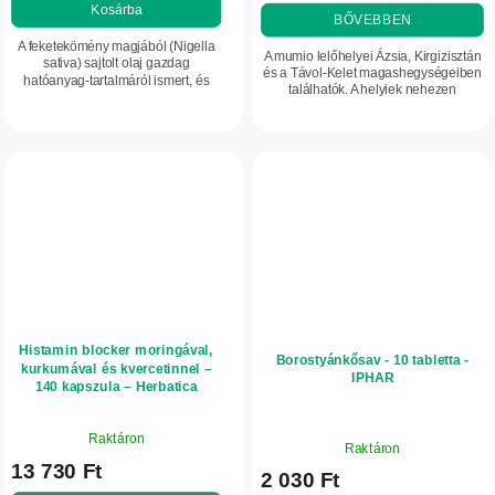
értékelése
Kosárba
BŐVEBBEN
5-
A feketekömény magjából (Nigella
ből
A mumio lelőhelyei Ázsia, Kirgizisztán
sativa) sajtolt olaj gazdag
4,9
és a Távol-Kelet magashegységeiben
hatóanyag-tartalmáról ismert, és
találhatók. A helyiek nehezen
csillag.
sokoldalúan alkalmazható:
megközelíthető terepen, 3000 méter
támogatja az immunrendszert,
feletti magasságban gyűjtik. A régi...
segíthet a bőr...
Histamin blocker moringával,
Borostyánkősav - 10 tabletta -
kurkumával és kvercetinnel –
IPHAR
140 kapszula – Herbatica
A
A
Raktáron
termék
Raktáron
termék
13 730 Ft
átlagos
2 030 Ft
átlagos
értékelése