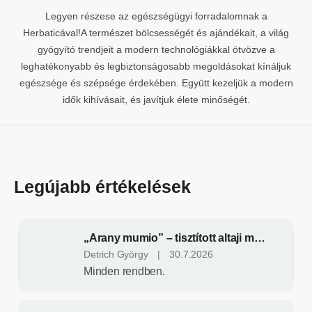
z
Legyen részese az egészségügyi forradalomnak a
e
Herbaticával!
A természet bölcsességét és ajándékait, a világ
gyógyító trendjeit a modern technológiákkal ötvözve a
t
leghatékonyabb és legbiztonságosabb megoldásokat kínáljuk
e
egészsége és szépsége érdekében. Együtt kezeljük a modern
s
idők kihívásait, és javítjuk élete minőségét.
k
o
z
Legújabb értékelések
m
e
t
„Arany mumio” – tisztított altaji mumio – étrend-kiegészítő - Evalar - 20 tabletta
A
Detrich György
|
30.7.2026
i
termék
Minden rendben.
értékelése
k
5-
u
ből