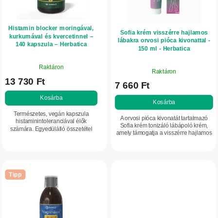
o
s
Histamin blocker moringával,
l
Sofia krém visszérre hajlamos
kurkumával és kvercetinnel –
lábakra orvosi pióca kivonattal -
140 kapszula – Herbatica
á
150 ml - Herbatica
A
s
A
Raktáron
termék
Raktáron
termék
13 730 Ft
átlagos
7 660 Ft
átlagos
értékelése
értékelése
Kosárba
5-
Kosárba
5-
ből
Természetes, vegán kapszula
ből
A orvosi pióca kivonatát tartalmazó
5,0
histaminintoleranciával élők
5,0
Sofia krém tonizáló lábápoló krém,
számára. Egyedülálló összetétel
csillag.
amely támogatja a visszérre hajlamos
csillag.
moringával, kvercetinnel és
lábak bőrének komfortérzetét és
kurkuminnal, értékes növényi
ápolását. Egyedülálló,
hatóanyagokkal és...
hagyományosan...
Tipp