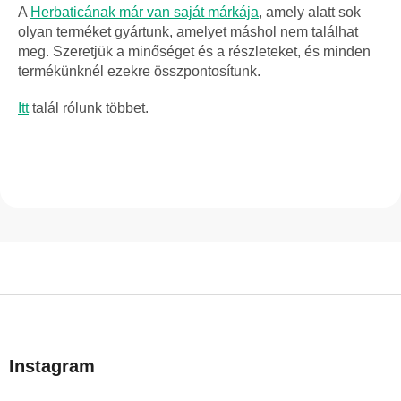
A
Herbaticának már van saját márkája
, amely alatt sok
olyan terméket gyártunk, amelyet máshol nem találhat
meg. Szeretjük a minőséget és a részleteket, és minden
termékünknél ezekre összpontosítunk.
Itt
talál rólunk többet.
L
á
b
Instagram
l