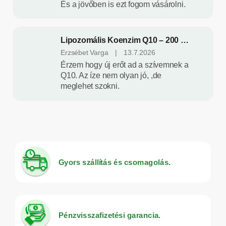
k
És a jövőben is ezt fogom vásárolni.
i
e
Lipozomális Koenzim Q10 – 200 ml – Herbatica
g
A
Erzsébet Varga
|
13.7.2026
termék
Érzem hogy új erőt ad a szívemnek a
é
értékelése
Q10. Az íze nem olyan jó, ,de
5-
s
meglehet szokni.
ből
5
z
csillag.
í
t
ő
Gyors szállítás és csomagolás.
k
é
s
Pénzvisszafizetési garancia.
h