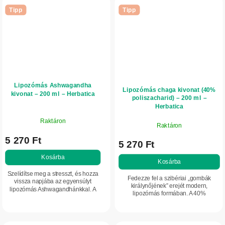
Tipp
Tipp
Lipozómás Ashwagandha
Lipozómás chaga kivonat (40%
kivonat – 200 ml – Herbatica
poliszacharid) – 200 ml –
Herbatica
Raktáron
Raktáron
5 270 Ft
5 270 Ft
Kosárba
Kosárba
Szelídítse meg a stresszt, és hozza
Fedezze fel a szibériai „gombák
vissza napjába az egyensúlyt
királynőjének” erejét modern,
lipozómás Ashwagandhánkkal. A
lipozómás formában. A 40%
korszerű felszívódásnak és az extra
poliszacharid-tartalmú lipozómás
erős kivonatnak (akár 7%
chaga kivonat a sejtek védelmét, az
withanolid)...
emésztőrendszer és a...