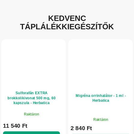
KEDVENC
TÁPLÁLÉKKIEGÉSZÍTŐK
Sulforafán EXTRA
Migréna orrinhalátor - 1 ml -
brokkolikivonat 500 mg, 60
Herbatica
kapszula - Herbatica
Raktáron
A
Raktáron
termék
11 540 Ft
2 840 Ft
átlagos
értékelése