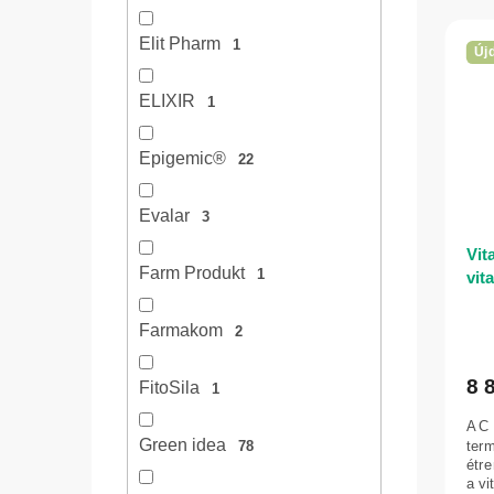
Elit Pharm
1
Új
ELIXIR
1
Epigemic®
22
Evalar
3
Vit
Farm Produkt
1
vit
Farmakom
2
8 
FitoSila
1
A C
Green idea
term
78
étr
a vi