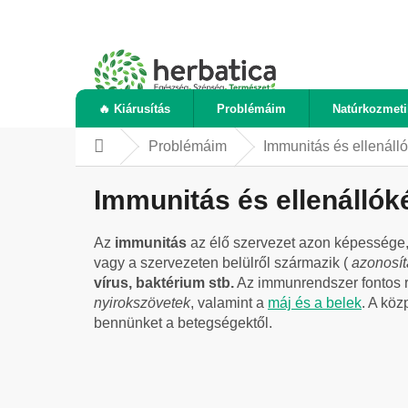
Ugrás
a
fő
tartalomhoz
🔥 Kiárusítás
Problémáim
Natúrkozmet
Problémáim
Immunitás és ellenál
Kezdőlap
Immunitás és ellenálló
Az
immunitás
az élő szervezet azon képessége, 
vagy a szervezeten belülről származik (
azonosítá
vírus, baktérium stb.
Az immunrendszer fontos 
nyirokszövetek
, valamint a
máj és a belek
. A köz
bennünket a betegségektől.