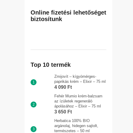
Online fizetési lehetőséget
biztosítunk
Top 10 termék
Zmijovít – kígyómérges-
paprikás krém – Elixir – 75 ml
4 090 Ft
Fehér Mumio krém-balzsam
az ízületek regeneráló
ápolásához – Elixir – 75 ml
3 650 Ft
Herbatica 100% BIO
argánolaj, hidegen sajtolt,
természetes – 50 ml