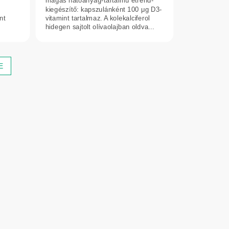
magas hatóanyag-tartalmú étrend-
kiegészítő: kapszulánként 100 μg D3-
nt
vitamint tartalmaz. A kolekalciferol
hidegen sajtolt olívaolajban oldva...
E