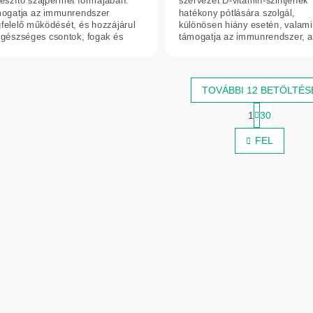
gészítő szájpermet formájában.
szervezet D-vitamin-szintjének
ogatja az immunrendszer
hatékony pótlására szolgál,
felelő működését, és hozzájárul
különösen hiány esetén, valami
egészséges csontok, fogak és
támogatja az immunrendszer, a
k fenntartásához....
csontok és az...
TOVÁBBI 12 BETÖLTÉS
L
1
30
a
L
p
i
FEL
o
s
z
t
á
s
a
i
r
á
n
y
í
t
á