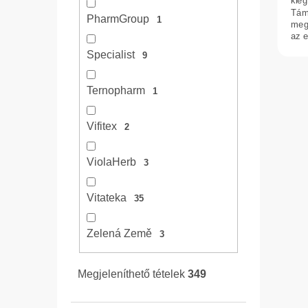
kie
Tám
PharmGroup
1
meg
az 
izmo
Specialist
9
Ternopharm
1
Vifitex
2
ViolaHerb
3
Vitateka
35
Zelená Země
3
Megjeleníthető tételek
349