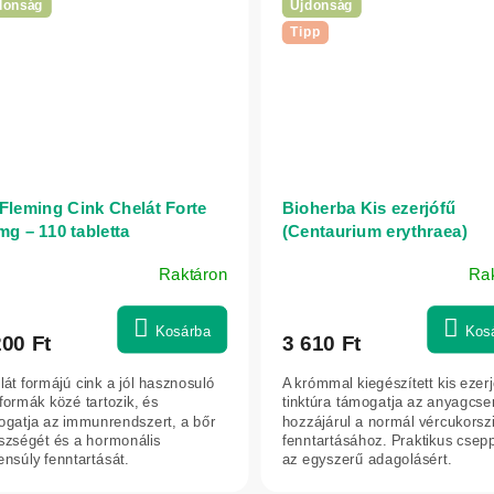
donság
Újdonság
Tipp
 Fleming Cink Chelát Forte
Bioherba Kis ezerjófű
mg – 110 tabletta
(Centaurium erythraea)
cseppek – tinktúra – 50 ml
Raktáron
Ra
Kosárba
Kos
200 Ft
3 610 Ft
lát formájú cink a jól hasznosuló
A krómmal kiegészített kis ezer
formák közé tartozik, és
tinktúra támogatja az anyagcser
ogatja az immunrendszert, a bőr
hozzájárul a normál vércukorszi
szségét és a hormonális
fenntartásához. Praktikus csep
nsúly fenntartását.
az egyszerű adagolásért.