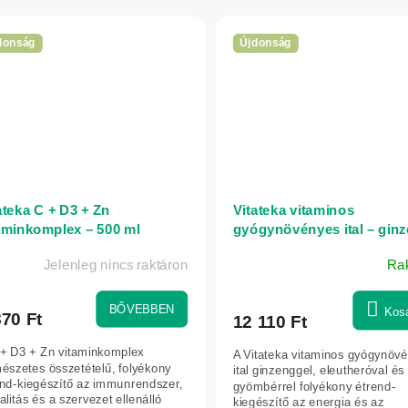
donság
Újdonság
ateka C + D3 + Zn
Vitateka vitaminos
aminkomplex – 500 ml
gyógynövényes ital – ginz
eleuthero és gyömbér – 50
Jelenleg nincs raktáron
Ra
BŐVEBBEN
Kos
870 Ft
12 110 Ft
 + D3 + Zn vitaminkomplex
A Vitateka vitaminos gyógynöv
észetes összetételű, folyékony
ital ginzenggel, eleutheróval és
end-kiegészítő az immunrendszer,
gyömbérrel folyékony étrend-
talitás és a szervezet ellenálló
kiegészítő az energia és az