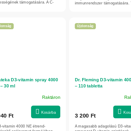
ességének támogatására. A C-
immunrendszer támogatására. 
min...
ginzenget (Panax...
donság
Újdonság
ateka D3-vitamin spray 4000
Dr. Fleming D3-vitamin 400
– 30 ml
– 110 tabletta
Raktáron
Ra
Kosárba
Kos
040 Ft
3 200 Ft
3-vitamin 4000 NE étrend-
A magasabb adagolású D3-vita