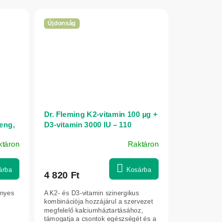
Újdonság
Dr. Fleming K2-vitamin 100 µg +
eng,
D3-vitamin 3000 IU – 110
0 ml
tabletta
ktáron
Raktáron
árba
Kosárba
4 820 Ft
ényes
A K2- és D3-vitamin szinergikus
kombinációja hozzájárul a szervezet
megfelelő kalciumháztartásához,
támogatja a csontok egészségét és a