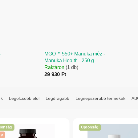
-
MGO™ 550+ Manuka méz -
Manuka Health - 250 g
Raktáron
(1 db)
29 930 Ft
uk
Legolcsóbb elöl
Legdrágább
Legnépszerűbb termékek
ABC
donság
Újdonság
pp