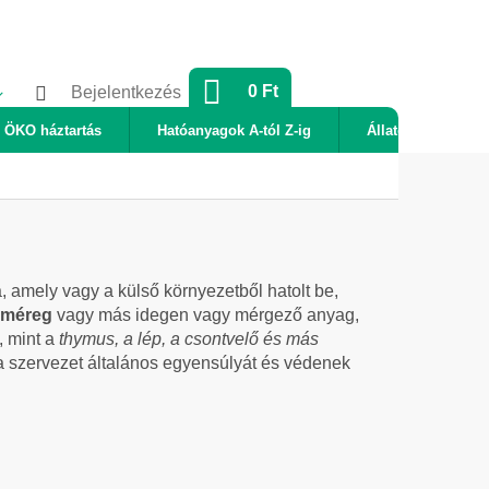
KOSÁR
0 Ft
Bejelentkezés
ÖKO háztartás
Hatóanyagok A-tól Z-ig
Állatok
Új
 amely vagy a külső környezetből hatolt be,
, méreg
vagy más idegen vagy mérgező anyag,
, mint a
thymus, a lép, a csontvelő és más
k a szervezet általános egyensúlyát és védenek