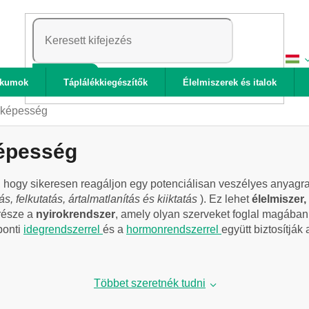
KERESÉS
ikumok
Táplálékkiegészítők
Élelmiszerek és italok
lóképesség
képesség
hogy sikeresen reagáljon egy potenciálisan veszélyes anyagra,
s, felkutatás, ártalmatlanítás és kiiktatás
). Ez lehet
élelmiszer
része a
nyirokrendszer
, amely olyan szerveket foglal magában
ponti
idegrendszerrel
és a
hormonrendszerrel
együtt biztosítjá
Többet szeretnék tudni