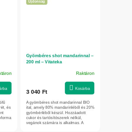
Újdonság
Gyömbéres shot mandarinnal –
200 ml – Vitateka
ktáron
Raktáron
árba
Kosárba
3 040 Ft
jófű
A gyömbéres shot mandarinnal BIO
ét, és
ital, amely 80% mandarinléből és 20%
nt
gyömbérléből készül. Hozzáadott
pforma
cukor és tartósítószerek nélkül,
vegánok számára is alkalmas. A
citrusos...