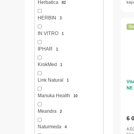
Herbatica
kép
82
vita
HERBIN
3
Új
IN VITRO
1
IPHAR
1
KrokMed
1
Link Natural
1
Vit
NE 
Manuka Health
10
Meandra
2
6 
Naturmeda
4
A D