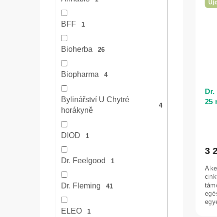
Új
BFF
1
Bioherba
26
Biopharma
4
Dr.
Bylinářství U Chytré
25 
4
horákyně
DIOD
1
3 
Dr. Feelgood
1
A ke
cink
tám
Dr. Fleming
41
egé
egye
ELEO
1