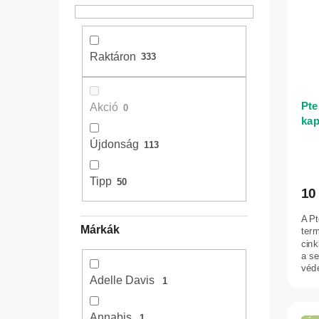
ó
e
r
p
k
m
a
r
é
Raktáron
333
n
e
k
e
n
e
l
d
k
Pte
Akció
0
e
l
kap
z
i
Újdonság
113
é
s
s
t
Tipp
50
10
e
á
j
A P
Márkák
term
a
cink
a se
véd
Adelle Davis
1
Annabis
1