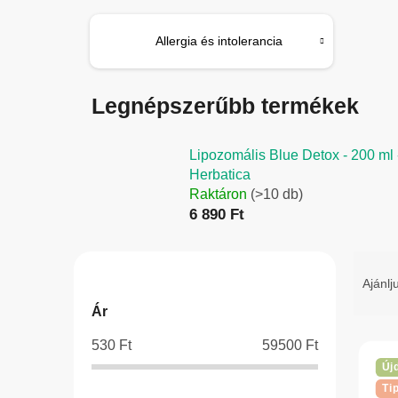
Allergia és intolerancia
Legnépszerűbb termékek
Lipozomális Blue Detox - 200 ml 
Herbatica
Raktáron
(>10 db)
6 890 Ft
O
T
l
e
Ajánlj
d
r
Ár
a
m
530
Ft
59500
Ft
l
é
T
Új
s
k
e
Ti