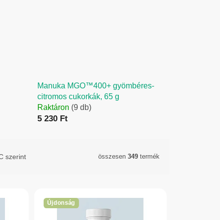
Manuka MGO™400+ gyömbéres-
citromos cukorkák, 65 g
Raktáron
(9 db)
5 230 Ft
 szerint
összesen
349
termék
Újdonság