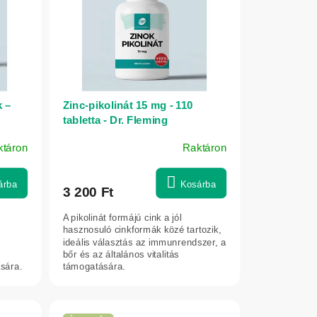
k –
Zinc-pikolinát 15 mg - 110
tabletta - Dr. Fleming
ktáron
Raktáron
árba
Kosárba
3 200 Ft
A pikolinát formájú cink a jól
hasznosuló cinkformák közé tartozik,
ideális választás az immunrendszer, a
bőr és az általános vitalitás
sára.
támogatására.