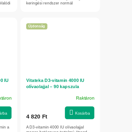
Valódi
keringési rendszer normál
működését.
Újdonság
0 IU
Vitateka D3-vitamin 4000 IU
olívaolajjal – 90 kapszula
ktáron
Raktáron
árba
Kosárba
4 820 Ft
min a
A D3-vitamin 4000 IU olívaolajjal