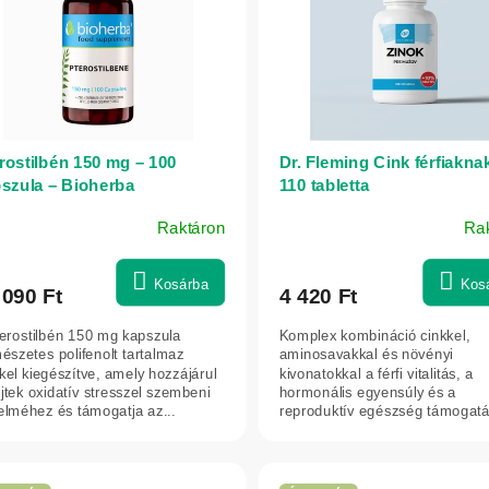
rostilbén 150 mg – 100
Dr. Fleming Cink férfiakna
szula – Bioherba
110 tabletta
Raktáron
Ra
Kosárba
Kos
 090 Ft
4 420 Ft
terostilbén 150 mg kapszula
Komplex kombináció cinkkel,
észetes polifenolt tartalmaz
aminosavakkal és növényi
kel kiegészítve, amely hozzájárul
kivonatokkal a férfi vitalitás, a
jtek oxidatív stresszel szembeni
hormonális egyensúly és a
elméhez és támogatja az...
reproduktív egészség támogatá