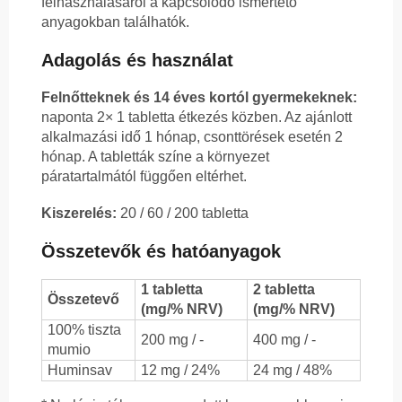
felhasználásáról a kapcsolódó ismertető
anyagokban találhatók.
Adagolás és használat
Felnőtteknek és 14 éves kortól gyermekeknek:
naponta 2× 1 tabletta étkezés közben. Az ajánlott
alkalmazási idő 1 hónap, csonttörések esetén 2
hónap. A tabletták színe a környezet
páratartalmától függően eltérhet.
Kiszerelés:
20 / 60 / 200 tabletta
Összetevők és hatóanyagok
1 tabletta
2 tabletta
Összetevő
(mg/% NRV)
(mg/% NRV)
100% tiszta
200 mg / -
400 mg / -
mumio
Huminsav
12 mg / 24%
24 mg / 48%