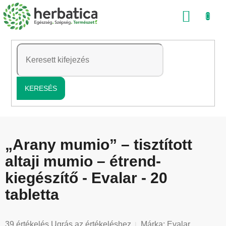
Ugrás
KOSÁ
a
fő
tartalomhoz
KERESÉS
„Arany mumio” – tisztított
altaji mumio – étrend-
kiegészítő - Evalar - 20
tabletta
A
39 értékelés
Ugrás az értékeléshez
Márka:
Evalar