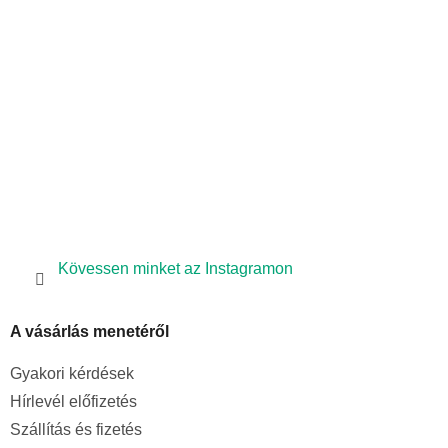
é
c
Kövessen minket az Instagramon
A vásárlás menetéről
Gyakori kérdések
Hírlevél előfizetés
Szállítás és fizetés