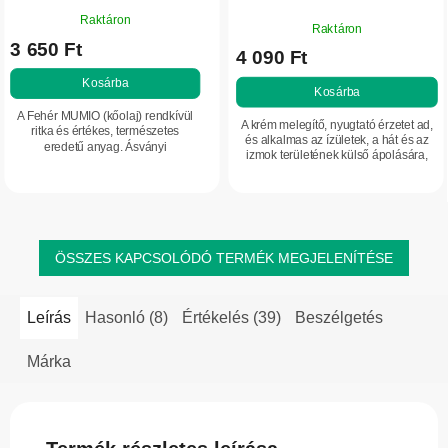
A
A
Raktáron
termék
Raktáron
termék
3 650 Ft
átlagos
4 090 Ft
átlagos
értékelése
értékelése
Kosárba
5-
Kosárba
5-
ből
A Fehér MUMIO (kőolaj) rendkívül
ből
A krém melegítő, nyugtató érzetet ad,
5,0
ritka és értékes, természetes
5,0
és alkalmas az ízületek, a hát és az
eredetű anyag. Ásványi
csillag.
izmok területének külső ápolására,
csillag.
anyagokban és mikroelemekben
különösen merevség vagy fizikai
gazdag krém-balzsam, amely
terhelés után.
masszázzsal alkalmazva támogatja
az...
ÖSSZES KAPCSOLÓDÓ TERMÉK MEGJELENÍTÉSE
Leírás
Hasonló (8)
Értékelés (39)
Beszélgetés
Márka