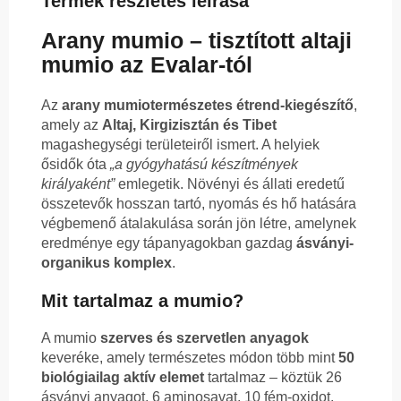
Termék részletes leírása
Arany mumio – tisztított altaji
mumio az Evalar-tól
Az
arany mumio
természetes étrend-kiegészítő
,
amely az
Altaj, Kirgizisztán és Tibet
magashegységi területeiről ismert. A helyiek
ősidők óta
„a gyógyhatású készítmények
királyaként”
emlegetik. Növényi és állati eredetű
összetevők hosszan tartó, nyomás és hő hatására
végbemenő átalakulása során jön létre, amelynek
eredménye egy tápanyagokban gazdag
ásványi-
organikus komplex
.
Mit tartalmaz a mumio?
A mumio
szerves és szervetlen anyagok
keveréke, amely természetes módon több mint
50
biológiailag aktív elemet
tartalmaz – köztük 26
ásványi anyagot, 6 aminosavat, 10 fém-oxidot,