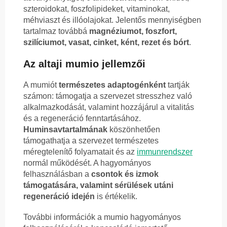
szteroidokat, foszfolipideket, vitaminokat,
méhviaszt és illóolajokat. Jelentős mennyiségben
tartalmaz továbbá
magnéziumot, foszfort,
szilíciumot, vasat, cinket, ként, rezet és bórt
.
Az altaji mumio jellemzői
A mumiót
természetes adaptogénként
tartják
számon: támogatja a szervezet stresszhez való
alkalmazkodását, valamint hozzájárul a vitalitás
és a regeneráció fenntartásához.
Huminsavtartalmának
köszönhetően
támogathatja a szervezet természetes
méregtelenítő folyamatait és az
immunrendszer
normál működését. A hagyományos
felhasználásban a
csontok és izmok
támogatására, valamint sérülések utáni
regeneráció idején
is értékelik.
További információk a mumio hagyományos