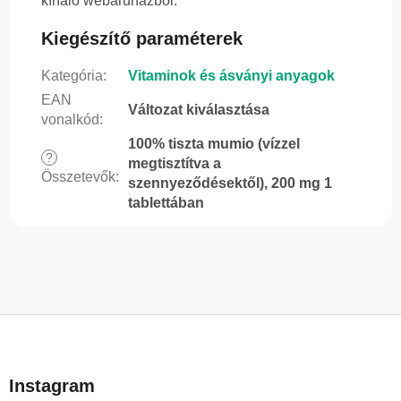
kínáló webáruházból.
Kiegészítő paraméterek
Kategória
:
Vitaminok és ásványi anyagok
EAN
Változat kiválasztása
vonalkód
:
100% tiszta mumio (vízzel
?
megtisztítva a
Összetevők
:
szennyeződésektől), 200 mg 1
tablettában
L
á
b
Instagram
l