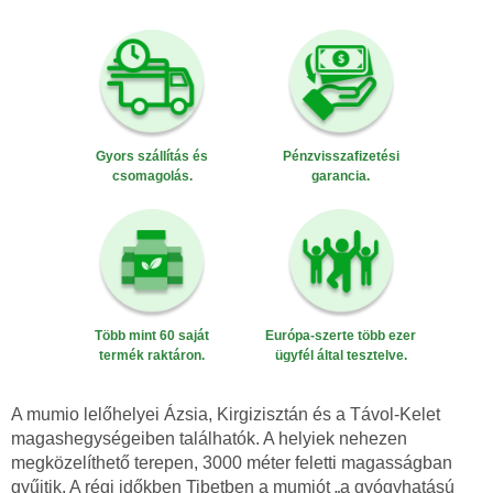
Gyors szállítás és
Pénzvisszafizetési
csomagolás.
garancia.
Több mint 60 saját
Európa-szerte több ezer
termék raktáron.
ügyfél által tesztelve.
A mumio lelőhelyei Ázsia, Kirgizisztán és a Távol-Kelet
magashegységeiben találhatók. A helyiek nehezen
megközelíthető terepen, 3000 méter feletti magasságban
gyűjtik. A régi időkben Tibetben a mumiót „a gyógyhatású