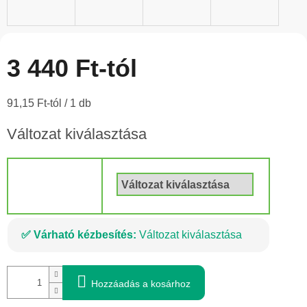
3 440 Ft
-tól
Egységár:
91,15 Ft-tól / 1 db
Változat kiválasztása
Csomagolás
Várható kézbesítés:
Változat kiválasztása
Hozzáadás a kosárhoz