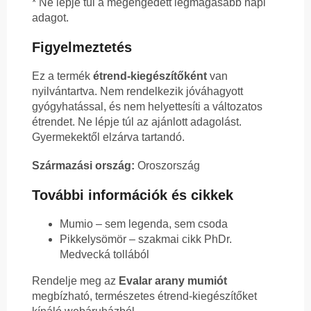
* Ne lépje túl a megengedett legmagasabb napi
adagot.
Figyelmeztetés
Ez a termék
étrend-kiegészítőként
van
nyilvántartva. Nem rendelkezik jóváhagyott
gyógyhatással, és nem helyettesíti a változatos
étrendet. Ne lépje túl az ajánlott adagolást.
Gyermekektől elzárva tartandó.
Származási ország:
Oroszország
További információk és cikkek
Mumio – sem legenda, sem csoda
Pikkelysömör – szakmai cikk PhDr.
Medvecká tollából
Rendelje meg az
Evalar arany mumiót
megbízható, természetes étrend-kiegészítőket