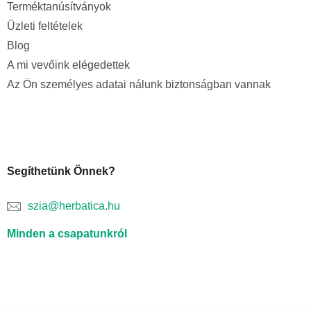
Terméktanúsítványok
Üzleti feltételek
Blog
A mi vevőink elégedettek
Az Ön személyes adatai nálunk biztonságban vannak
Segíthetünk Önnek?
szia@herbatica.hu
Minden a csapatunkról