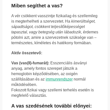
Miben segíthet a vas?
A vér csökkent vasszintje fizikailag és szellemileg
is megterhelheti a szervezetet. Ha
kimerültséget,
sápadtságot, csökkent teljesítőképességet
tapasztal, vagy betegség után lábadozik
, érdemes
pótolni azt, amire a szervezetnek szüksége van –
természetes, kíméletes és hatékony formában.
Aktív összetevő:
Vas (vas(II)-fumarát):
Esszenciális ásványi
anyag, amely fontos szerepet játszik a
hemoglobin képződésében, az oxigén
szállításában és az
immunrendszer
normál
működésében.
Fokozott fizikai vagy szellemi terhelés esetén is
megfelelő választás.
A vas szedésének további előnyei: