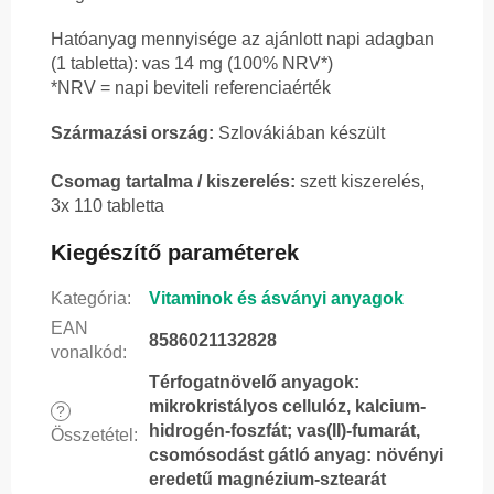
Hatóanyag mennyisége az ajánlott napi adagban
(1 tabletta): vas 14 mg (100% NRV*)
*NRV = napi beviteli referenciaérték
Származási ország:
Szlovákiában készült
Csomag tartalma / kiszerelés:
szett kiszerelés,
3x 110 tabletta
Kiegészítő paraméterek
Kategória
:
Vitaminok és ásványi anyagok
EAN
8586021132828
vonalkód
:
Térfogatnövelő anyagok:
mikrokristályos cellulóz, kalcium-
?
hidrogén-foszfát; vas(II)-fumarát,
Összetétel
:
csomósodást gátló anyag: növényi
eredetű magnézium-sztearát