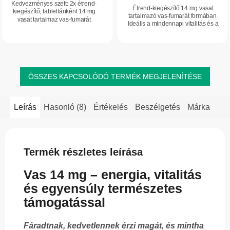
Kedvezményes szett: 2x étrend-
Étrend-kiegészítő 14 mg vasat
kiegészítő, tablettánként 14 mg
tartalmazó vas-fumarát formában.
vasat tartalmaz vas-fumarát
Ideális a mindennapi vitalitás és a
formájában. Ideális a mindennapi
szervezet optimális vasszintjének
vitalitás és a szervezet optimális
támogatására. Hozzájárul a fáradtság
vasszintjének...
és a...
ÖSSZES KAPCSOLÓDÓ TERMÉK MEGJELENÍTÉSE
Leírás
Hasonló (8)
Értékelés
Beszélgetés
Márka
Termék részletes leírása
Vas 14 mg – energia, vitalitás
és egyensúly természetes
támogatással
Fáradtnak, kedvetlennek érzi magát, és mintha