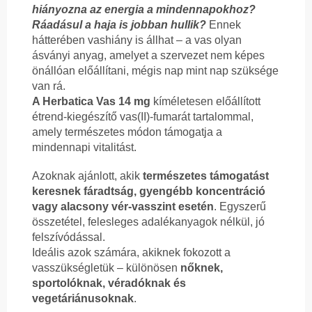
hiányozna az energia a mindennapokhoz?
Ráadásul a haja is jobban hullik?
Ennek
hátterében vashiány is állhat – a vas olyan
ásványi anyag, amelyet a szervezet nem képes
önállóan előállítani, mégis nap mint nap szüksége
van rá.
A Herbatica Vas 14 mg
kíméletesen előállított
étrend-kiegészítő vas(II)-fumarát tartalommal,
amely természetes módon támogatja a
mindennapi vitalitást.
Azoknak ajánlott, akik
természetes támogatást
keresnek fáradtság, gyengébb koncentráció
vagy alacsony vér-vasszint esetén
. Egyszerű
összetétel, felesleges adalékanyagok nélkül, jó
felszívódással.
Ideális azok számára, akiknek fokozott a
vasszükségletük – különösen
nőknek,
sportolóknak, véradóknak és
vegetáriánusoknak
.