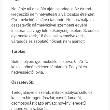
Ne lépje túl az előírt ajánlott adagot. Az étrend-
kiegészítő nem helyettesíti a változatos étrendet.
Gyermekektől elzárva tartandó. Ne használja az
összetevők bármelyikével szembeni egyéni
intolerancia vagy túlérzékenység esetén. Szedése
gyermekeknek, 18 év alatti személyeknek,
várandós és szoptató nőknek nem ajánlott.
Tárolás:
Sötét helyen, gyermekektől elzárva, 6–25 ºC
közötti hőmérsékleten tárolandó. Fagytól és
nedvességtől óvja.
Összetevők:
Térfogatnövelő szerek: mikrokristályos cellulóz,
kalcium-hidrogén-foszfát; vas(II)-fumarát,
csomósodást gátló anyag: növényi eredetű
magnézium-sztearát