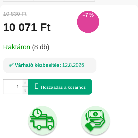
10 830 Ft
–7 %
10 071 Ft
Egységár:
Raktáron
(8 db)
Várható kézbesítés:
12.8.2026
Hozzáadás a kosárhoz