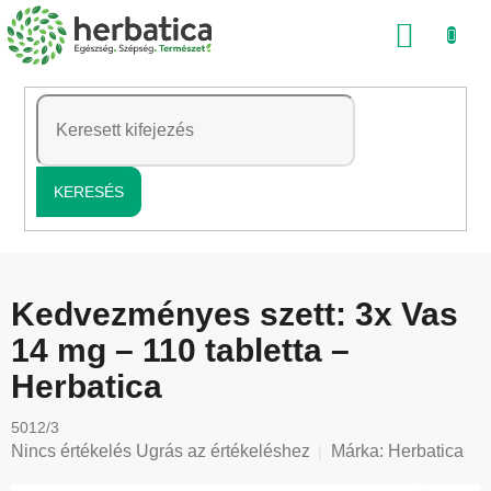
Ugrás
KOSÁ
a
fő
tartalomhoz
KERESÉS
Kedvezményes szett: 3x Vas
14 mg – 110 tabletta –
Herbatica
5012/3
A
Nincs értékelés
Ugrás az értékeléshez
Márka:
Herbatica
termék