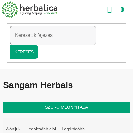
Ugrás
KOSÁ
a
fő
tartalomhoz
KERESÉS
Sangam Herbals
SZŰRŐ MEGNYITÁSA
T
e
Ajánljuk
Legolcsóbb elöl
Legdrágább