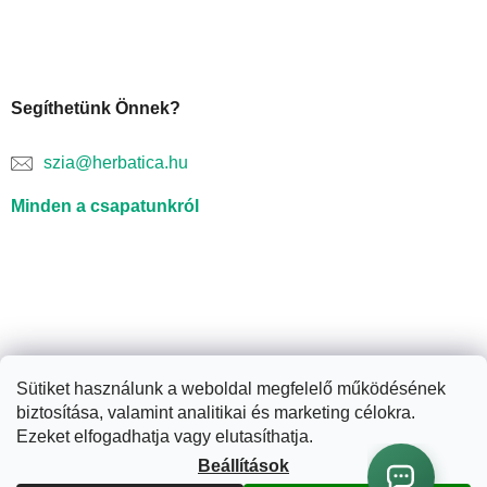
Segíthetünk Önnek?
szia@herbatica.hu
Minden a csapatunkról
Sütiket használunk a weboldal megfelelő működésének
biztosítása, valamint analitikai és marketing célokra.
Shoptet készítette
Ezeket elfogadhatja vagy elutasíthatja.
Beállítások
Copyright 2026
Herbatica.hu
. Minden jog fenntartva.
Süti