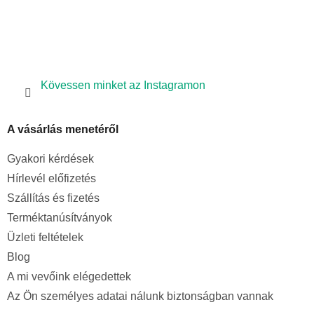
e
m
e
i
Kövessen minket az Instagramon
A vásárlás menetéről
Gyakori kérdések
Hírlevél előfizetés
Szállítás és fizetés
Terméktanúsítványok
Üzleti feltételek
Blog
A mi vevőink elégedettek
Az Ön személyes adatai nálunk biztonságban vannak