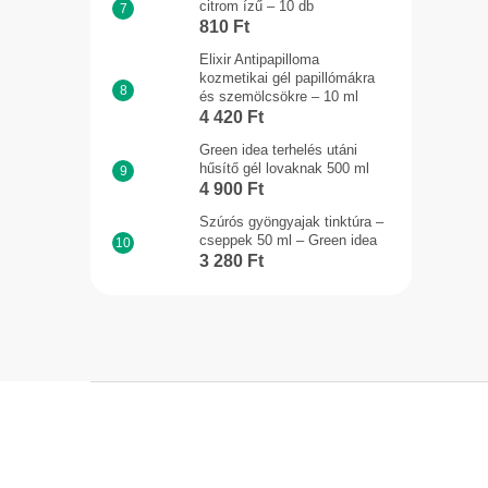
citrom ízű – 10 db
810 Ft
Elixir Antipapilloma
kozmetikai gél papillómákra
és szemölcsökre – 10 ml
4 420 Ft
Green idea terhelés utáni
hűsítő gél lovaknak 500 ml
4 900 Ft
Szúrós gyöngyajak tinktúra –
cseppek 50 ml – Green idea
3 280 Ft
L
á
b
l