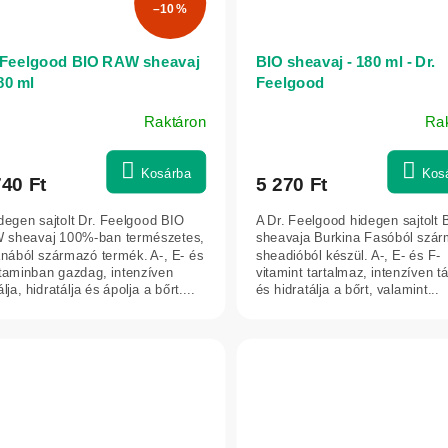
–10 %
 Feelgood BIO RAW sheavaj
BIO sheavaj - 180 ml - Dr.
80 ml
Feelgood
Raktáron
Ra
Kosárba
Kos
740 Ft
5 270 Ft
degen sajtolt Dr. Feelgood BIO
A Dr. Feelgood hidegen sajtolt 
 sheavaj 100%-ban természetes,
sheavaja Burkina Fasóból szá
nából származó termék. A-, E- és
sheadióból készül. A-, E- és F-
itaminban gazdag, intenzíven
vitamint tartalmaz, intenzíven tá
álja, hidratálja és ápolja a bőrt....
és hidratálja a bőrt, valamint...