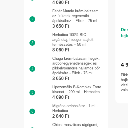
4 090 Ft
Fehér Mumio krém-balzsam
az ízületek regeneráló
ápolásához – Elixir – 75 ml
3 650 Ft
De
Herbatica 100% BIO
fej
argánolaj, hidegen sajtolt,
sze
természetes – 50 ml
haj
8 060 Ft
InV
Chaga krém-balzsam hegek,
arcbőr-egyenetlenségek és
4 
pikkelysömörre hajlamos bőr
ápolására - Elixir - 75 ml
Pik
3 650 Ft
hajl
visz
Lipozomális B-Komplex Forte
vala
kivonat – 200 ml – Herbatica
4 090 Ft
Migréna orrinhalátor - 1 ml -
Herbatica
2 840 Ft
Chiosi masztixos rágógumi,