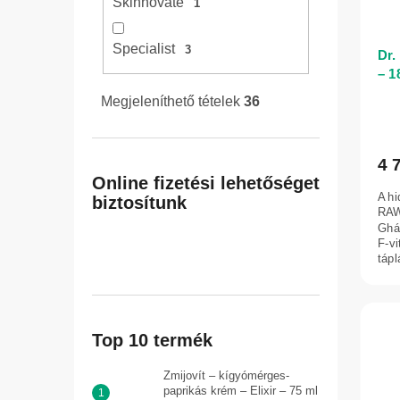
Skinnovate
1
Specialist
3
Dr.
– 1
Megjeleníthető tételek
36
4 
Online fizetési lehetőséget
A hi
biztosítunk
RAW
Ghá
F-v
tápl
Top 10 termék
Zmijovít – kígyómérges-
paprikás krém – Elixir – 75 ml