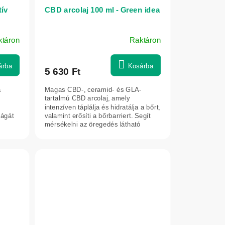
tív
CBD arcolaj 100 ml - Green idea
ktáron
Raktáron
árba
Kosárba
5 630 Ft
a
Magas CBD-, ceramid- és GLA-
tartalmú CBD arcolaj, amely
intenzíven táplálja és hidratálja a bőrt,
ságát
valamint erősíti a bőrbarriert. Segít
mérsékelni az öregedés látható
jeleit,...