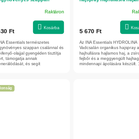
lánnal és erdeifenyő-olajjal
és zsíros hajra – 150 ml – 
Raktáron
Ra
roblémás bőr ápolására –
Essentials
 g
Kosárba
Kos
430 Ft
5 670 Ft
INA Essentials természetes
Az INA Essentials HYDROLINA
gynövényes szappan csalánnal és
Vadcsalán organikus hajspray 
ifenyő-olajjal gyengéden tisztítja
hajhullásra hajlamos haj, a zsír
őrt, támogatja annak
fejbőr és a meggyengült hajha
nerálódását, és segít
mindennapi ápolására készült.
yugtatni a...
tiszta...
donság