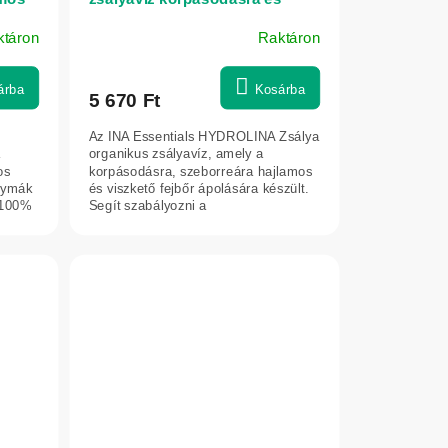
INA
viszkető fejbőrre – 150 ml – INA
ktáron
Raktáron
Essentials
árba
Kosárba
5 670 Ft
Az INA Essentials HYDROLINA Zsálya
a
organikus zsályavíz, amely a
os
korpásodásra, szeborreára hajlamos
gymák
és viszkető fejbőr ápolására készült.
 100%
Segít szabályozni a
faggyútermelést,...