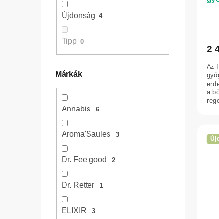
l
csa
z
i
Újdonság
4
– p
é
s
105
s
t
Tipp
0
2 
e
á
j
Az 
Márkák
gyó
a
erde
a b
rege
Annabis
megn
6
Aroma'Saules
3
Új
Dr. Feelgood
2
Dr. Retter
1
ELIXIR
3