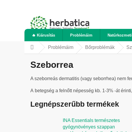
Ugrás
a
fő
tartalomhoz
🔥 Kiárusítás
Problémáim
Natúrkozmet
Problémáim
Bőrproblémák
Sz
Kezdőlap
Szeborrea
A szeborreás dermatitis (vagy seborrhea) nem fe
A betegség a felnőtt népesség kb. 1-3% -át érinti, 
Legnépszerűbb termékek
INA Essentials természetes
gyógynövényes szappan