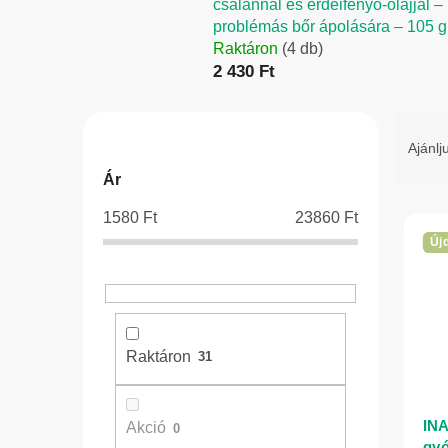
csalánnal és erdeifenyő-olajjal –
problémás bőr ápolására – 105 g
Raktáron
(4 db)
2 430 Ft
O
T
l
e
Ajánlj
d
r
Ár
a
m
1580
Ft
23860
Ft
l
é
T
Új
s
k
e
ó
e
r
p
k
m
a
r
é
Raktáron
31
n
e
k
e
n
e
l
d
k
INA
Akció
0
e
gy