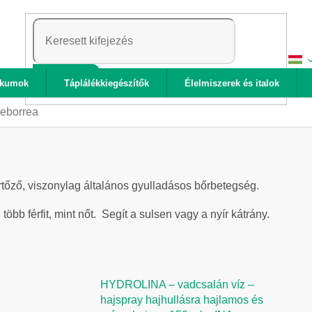
KERESÉS
ikumok
Táplálékkiegészítők
Élelmiszerek és italok
eborrea
rtőző, viszonylag általános gyulladásos bőrbetegség.
több férfit, mint nőt. Segít a sulsen vagy a nyír kátrány.
HYDROLINA – vadcsalán víz –
hajspray hajhullásra hajlamos és