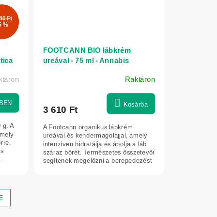
40 Ft
5 %
FOOTCANN BIO lábkrém
tica
ureával - 75 ml - Annabis
ktáron
Raktáron
BEN
Kosárba
3 610 Ft
 g. A
A Footcann organikus lábkrém
amely
ureával és kendermagolajjal, amely
rre,
intenzíven hidratálja és ápolja a láb
es
száraz bőrét. Természetes összetevői
..
segítenek megelőzni a berepedezést
és...
E