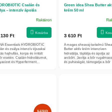
DROBIOTIC Csalán és
Green idea Shea Butter ak
lya – intenzív ápolás
krém 50 ml
hullásra, korpára és
Raktáron
Ra
ékeny fejbőrre – 150 ml –
 Essentials
Kosárba
Kos
 130 Ft
3 610 Ft
INA Essentials HYDROBIOTIC
A magas sheavaj-tartalmú She
án és zsálya intenzív éjszakai
Butter aktív krém intenzíven
ás hajhullás, korpa és irritált
hidratálja, táplálja és ápolja az
őr esetén. Csalán-hidrolátumot,
arcbőrt. Javítja a bőr rugalmas
yavizet és Hyperferment...
és puhaságát, támogatja a bőr
megújulását, és...
5 270 Ft