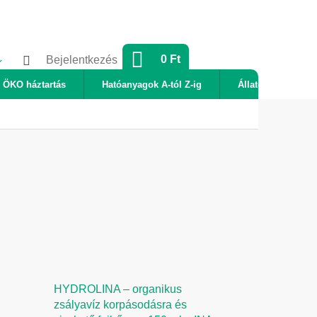
KOSÁR
0 Ft
Bejelentkezés
ÖKO háztartás
Hatóanyagok A-tól Z-ig
Állatok
Új
HYDROLINA – organikus
zsályavíz korpásodásra és