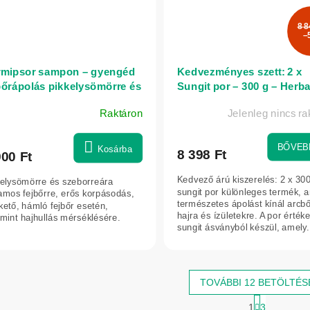
8 8
–
rmipsor sampon – gyengéd
Kedvezményes szett: 2 x
bőrápolás pikkelysömörre és
Sungit por – 300 g – Herba
borreás dermatitiszre
Raktáron
Jelenleg nincs ra
lamos fejbőrre – 100 ml –
itro
BŐVEB
Kosárba
8 398 Ft
900 Ft
Kedvező árú kiszerelés: 2 x 300
kelysömörre és szeborreára
sungit por különleges termék, 
amos fejbőrre, erős korpásodás,
természetes ápolást kínál arcbő
kető, hámló fejbőr esetén,
hajra és ízületekre. A por érték
mint hajhullás mérséklésére.
sungit ásványból készül, amely.
TOVÁBBI 12 BETÖLTÉS
L
1
3