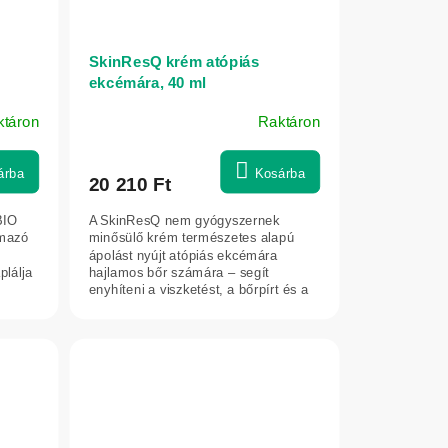
SkinResQ krém atópiás
ekcémára, 40 ml
ktáron
Raktáron
árba
Kosárba
20 210 Ft
BIO
A SkinResQ nem gyógyszernek
rmazó
minősülő krém természetes alapú
ápolást nyújt atópiás ekcémára
plálja
hajlamos bőr számára – segít
enyhíteni a viszketést, a bőrpírt és a
szárazságérzetet,...