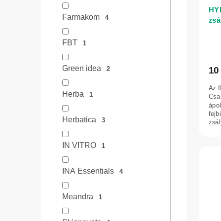
HY
Farmakom
4
zsá
haj
érz
FBT
1
INA
Green idea
10
2
Az 
Herba
1
Csal
ápol
fejb
Herbatica
3
zsál
IN VITRO
1
INA Essentials
4
Meandra
1