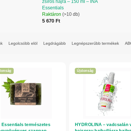
zsíros hajra – 150 ml – INA
Essentials
Raktáron
(>10 db)
5 670 Ft
uk
Legolcsóbb elöl
Legdrágább
Legnépszerűbb termékek
ABC
donság
Újdonság
 Essentials természetes
HYDROLINA – vadcsalán v
ógynövényes szappan
hajspray hajhullásra hajl