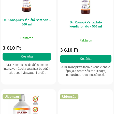
é
d
k
e
e
z
Dr. Konopka’s tápláló sampon –
k
é
Dr. Konopka's tápláló
500 ml
kondicionáló - 500 ml
l
s
i
e
Raktáron
Raktáron
s
3 610 Ft
t
3 610 Ft
á
Kosárba
Kosárba
j
A Dr. Konopka’s tápláló sampon
A Dr. Konopka’s tápláló kondicionáló
intenzíven ápolja a száraz és sérült
a
ápolja a száraz és sérült hajat,
hajat, segít visszaadni erejét,
puhaságot, rugalmasságot és
puhaságát és természetes fényét.
természetes fényt ad neki.
Újdonság
Újdonság