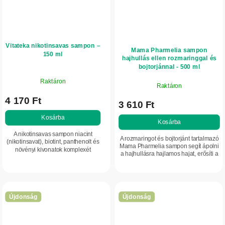
Vitateka nikotinsavas sampon –
Mama Pharmelia sampon
150 ml
hajhullás ellen rozmaringgal és
bojtorjánnal - 500 ml
Raktáron
Raktáron
4 170 Ft
3 610 Ft
Kosárba
Kosárba
A nikotinsavas sampon niacint
A rozmaringot és bojtorjánt tartalmazó
(nikotinsavat), biotint, panthenolt és
Mama Pharmelia sampon segít ápolni
növényi kivonatok komplexét
a hajhullásra hajlamos hajat, erősíti a
tartalmazó, erősítő hatású sampon.
hajtöveket és támogatja az
Kíméletesen tisztítja a hajat és a
egészséges hajnövekedést.
fejbőrt,...
Újdonság
Újdonság