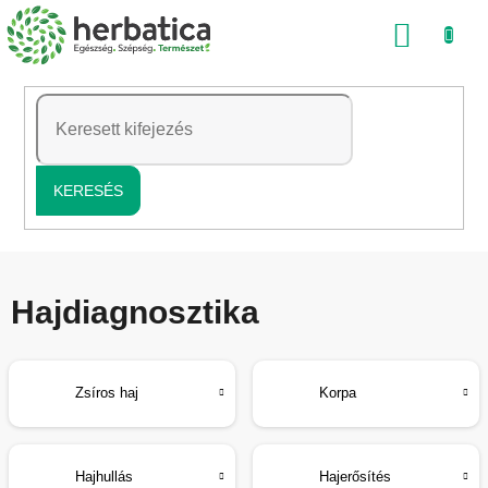
Ugrás
KOSÁ
a
fő
tartalomhoz
KERESÉS
Hajdiagnosztika
Zsíros haj
Korpa
Hajhullás
Hajerősítés