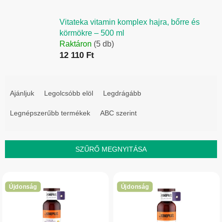
Vitateka vitamin komplex hajra, bőrre és
körmökre – 500 ml
Raktáron
(5 db)
12 110 Ft
T
e
Ajánljuk
Legolcsóbb elöl
Legdrágább
r
Legnépszerűbb termékek
ABC szerint
m
é
k
SZŰRŐ MEGNYITÁSA
e
T
k
e
r
Újdonság
Újdonság
r
e
m
n