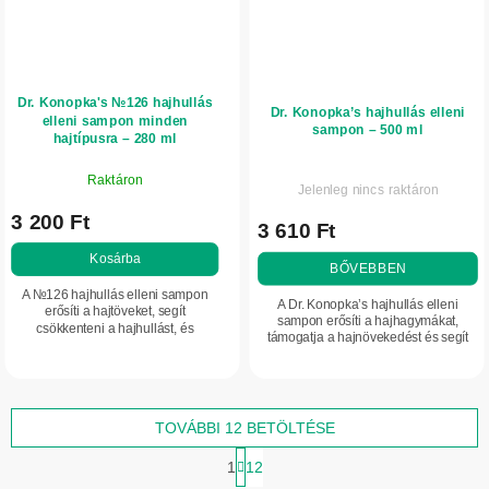
Dr. Konopka's №126 hajhullás
Dr. Konopka’s hajhullás elleni
elleni sampon minden
sampon – 500 ml
hajtípusra – 280 ml
Raktáron
Jelenleg nincs raktáron
3 200 Ft
3 610 Ft
Kosárba
BŐVEBBEN
A №126 hajhullás elleni sampon
A Dr. Konopka’s hajhullás elleni
erősíti a hajtöveket, segít
sampon erősíti a hajhagymákat,
csökkenteni a hajhullást, és
támogatja a hajnövekedést és segít
támogatja az erős, egészséges
mérsékelni a hajhullást. A hajat
megjelenésű haj növekedését.
erősebb, egészségesebb
megjelenésűvé teszi.
TOVÁBBI 12 BETÖLTÉSE
L
1
12
a