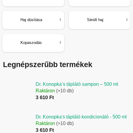
Haj dúsítása
Sérült haj
Kopaszodás
Legnépszerűbb termékek
Dr. Konopka’s tápláló sampon – 500 ml
Raktáron
(>10 db)
3 610 Ft
Dr. Konopka's tápláló kondicionáló - 500 ml
Raktáron
(>10 db)
3 610 Ft