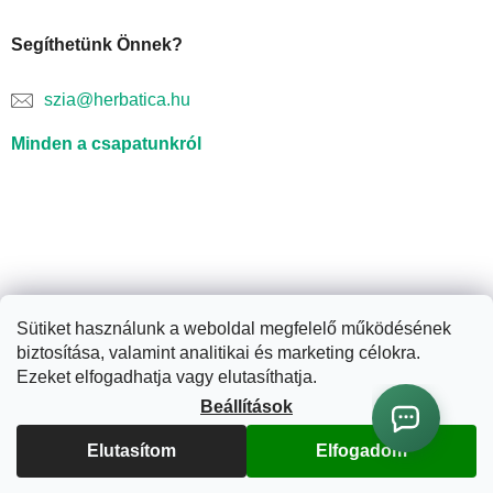
Segíthetünk Önnek?
szia@herbatica.hu
Minden a csapatunkról
Sütiket használunk a weboldal megfelelő működésének
biztosítása, valamint analitikai és marketing célokra.
Shoptet készítette
Ezeket elfogadhatja vagy elutasíthatja.
Beállítások
Copyright 2026
Herbatica.hu
. Minden jog fenntartva.
Süti
Elutasítom
Elfogadom
beállítások szerkesztése