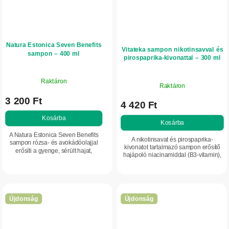
Natura Estonica Seven Benefits
Vitateka sampon nikotinsavval és
sampon – 400 ml
pirospaprika-kivonattal – 300 ml
Raktáron
Raktáron
3 200 Ft
4 420 Ft
Kosárba
Kosárba
A Natura Estonica Seven Benefits
A nikotinsavat és pirospaprika-
sampon rózsa- és avokádóolajjal
kivonatot tartalmazó sampon erősítő
erősíti a gyenge, sérült hajat,
hajápoló niacinamiddal (B3-vitamin),
hidratálja és fényt ad neki.
panthenollal és Capsicum frutescens
Támogatja a hajszálak
kivonattal. Segít élénkíteni a...
szerkezetének megújulását és...
Újdonság
Újdonság