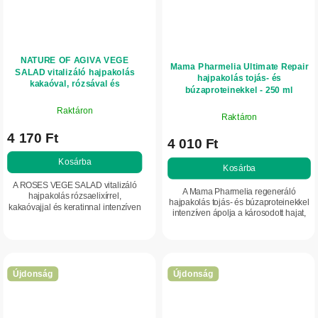
NATURE OF AGIVA VEGE
Mama Pharmelia Ultimate Repair
SALAD vitalizáló hajpakolás
hajpakolás tojás- és
kakaóval, rózsával és
búzaproteinekkel - 250 ml
keratinnal, 350 ml
Raktáron
Raktáron
4 170 Ft
4 010 Ft
Kosárba
Kosárba
A ROSES VEGE SALAD vitalizáló
A Mama Pharmelia regeneráló
hajpakolás rózsaelixírrel,
hajpakolás tojás- és búzaproteinekkel
kakaóvajjal és keratinnal intenzíven
intenzíven ápolja a károsodott hajat,
táplálja, hidratálja és regenerálja a
csökkenti a töredezésre való hajlamot,
hajat teljes hosszában. Erősíti a...
valamint puhává és fényessé teszi...
Újdonság
Újdonság