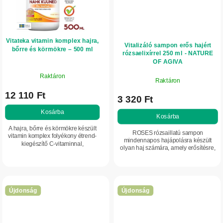
Vitateka vitamin komplex hajra,
Vitalizáló sampon erős hajért
bőrre és körmökre – 500 ml
rózsaelixírrel 250 ml - NATURE
OF AGIVA
Raktáron
Raktáron
12 110 Ft
3 320 Ft
Kosárba
Kosárba
A hajra, bőrre és körmökre készült
ROSES rózsaillatú sampon
vitamin komplex folyékony étrend-
mindennapos hajápolásra készült
kiegészítő C-vitaminnal,
olyan haj számára, amely erősítésre,
hialuronsavval és szilíciummal.
hidratálásra és természetes
Támogatja a bőr rugalmasságát, a
volumenre vágyik. Hatékony, mégis
haj egészséges...
kíméletes formulája a...
Újdonság
Újdonság