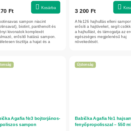
Kosárba
Kos
170 Ft
3 200 Ft
kotinsavas sampon niacint
A №126 hajhullás elleni sampo
otinsavat), biotint, panthenolt és
erősíti a hajtöveket, segít csök
ényi kivonatok komplexét
a hajhullást, és támogatja az er
talmazó, erősítő hatású sampon.
egészséges megjelenésű haj
letesen tisztítja a hajat és a
növekedését.
rt,...
donság
Újdonság
ička Agafia №3 bojtorjános-
Babička Agafia №1 hajsa
poliszos sampon
fenyőpropolisszal – 550 m
hullásra hajlamos hajra –