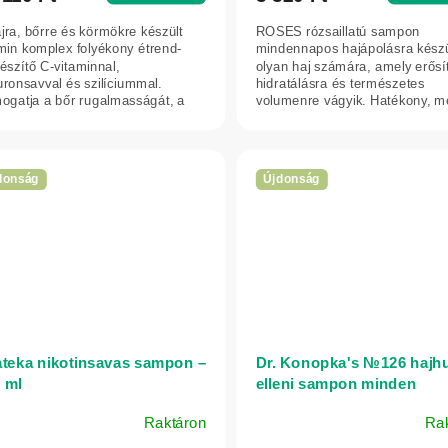
jra, bőrre és körmökre készült
ROSES rózsaillatú sampon
min komplex folyékony étrend-
mindennapos hajápolásra készü
észítő C-vitaminnal,
olyan haj számára, amely erősí
uronsavval és szilíciummal.
hidratálásra és természetes
ogatja a bőr rugalmasságát, a
volumenre vágyik. Hatékony, m
egészséges...
kíméletes formulája a...
donság
Újdonság
ateka nikotinsavas sampon –
Dr. Konopka's №126 hajhu
 ml
elleni sampon minden
hajtípusra – 280 ml
Raktáron
Ra