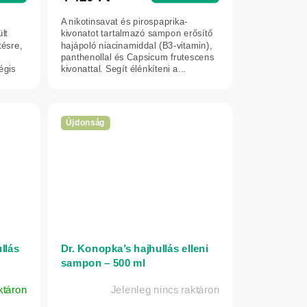
A nikotinsavat és pirospaprika-
lt
kivonatot tartalmazó sampon erősítő
tésre,
hajápoló niacinamiddal (B3-vitamin),
panthenollal és Capsicum frutescens
égis
kivonattal. Segít élénkíteni a...
Újdonság
llás
Dr. Konopka’s hajhullás elleni
sampon – 500 ml
ktáron
Jelenleg nincs raktáron