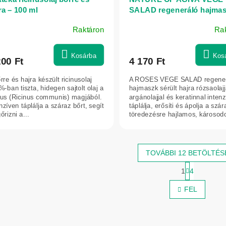
ra – 100 ml
SALAD regeneráló hajma
argánolajjal, rózsaolajjal é
Raktáron
Ra
keratinnal, 350 ml
Kosárba
Kos
200 Ft
4 170 Ft
rre és hajra készült ricinusolaj
A ROSES VEGE SALAD regene
-ban tiszta, hidegen sajtolt olaj a
hajmaszk sérült hajra rózsaolajj
nus (Ricinus communis) magjából.
argánolajjal és keratinnal inten
nzíven táplálja a száraz bőrt, segít
táplálja, erősíti és ápolja a szár
rizni a...
töredezésre hajlamos, károsodot
TOVÁBBI 12 BETÖLTÉS
L
1
4
a
L
p
i
FEL
o
s
z
t
á
s
a