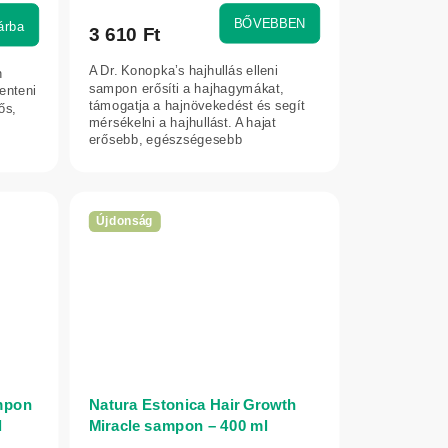
BŐVEBBEN
árba
3 610 Ft
A Dr. Konopka’s hajhullás elleni
n
sampon erősíti a hajhagymákat,
kenteni
támogatja a hajnövekedést és segít
ős,
mérsékelni a hajhullást. A hajat
erősebb, egészségesebb
megjelenésűvé teszi.
Újdonság
mpon
Natura Estonica Hair Growth
l
Miracle sampon – 400 ml