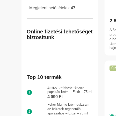
550
Megjeleníthető tételek
47
2 
A Ba
Online fizetési lehetőséget
pro
biztosítunk
a ha
tám
haj
Új
Top 10 termék
Zmijovít – kígyómérges-
paprikás krém – Elixir – 75 ml
4 090 Ft
Fehér Mumio krém-balzsam
az ízületek regeneráló
ápolásához – Elixir – 75 ml
Vit