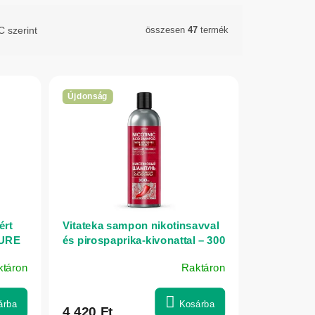
 szerint
összesen
47
termék
Újdonság
ért
Vitateka sampon nikotinsavval
TURE
és pirospaprika-kivonattal – 300
ml
ktáron
Raktáron
árba
Kosárba
4 420 Ft