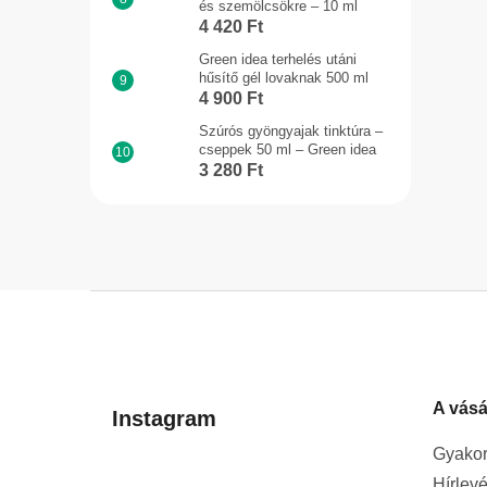
és szemölcsökre – 10 ml
4 420 Ft
Green idea terhelés utáni
hűsítő gél lovaknak 500 ml
4 900 Ft
Szúrós gyöngyajak tinktúra –
cseppek 50 ml – Green idea
3 280 Ft
L
á
b
l
A vásá
é
Instagram
c
Gyakor
Hírlevé