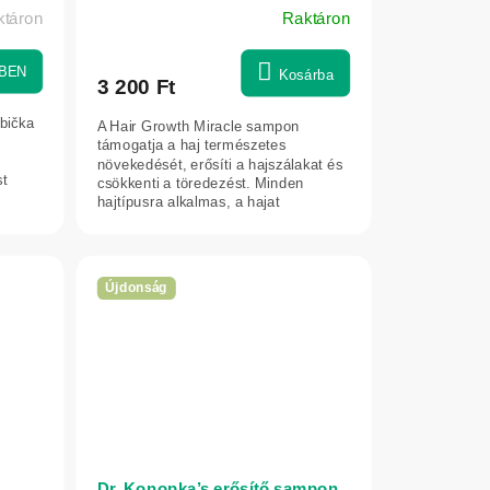
ktáron
Raktáron
BEN
Kosárba
3 200 Ft
abička
A Hair Growth Miracle sampon
támogatja a haj természetes
növekedését, erősíti a hajszálakat és
t
csökkenti a töredezést. Minden
hajtípusra alkalmas, a hajat
erősebbé, fényesebbé...
Újdonság
Dr. Konopka’s erősítő sampon