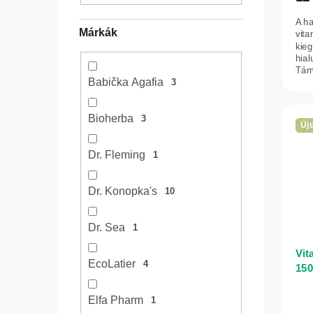
e
á
j
A ha
Márkák
vita
a
kieg
hial
Tám
Babička Agafia
haj 
3
Bioherba
3
Új
Dr. Fleming
1
Dr. Konopka's
10
Dr. Sea
1
Vit
EcoLatier
4
150
Elfa Pharm
1