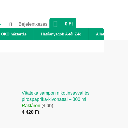
KOSÁR
0 Ft
Bejelentkezés
ÖKO háztartás
Hatóanyagok A-tól Z-ig
Állatok
Új
Vitateka sampon nikotinsavval és
pirospaprika-kivonattal – 300 ml
Raktáron
(4 db)
4 420 Ft