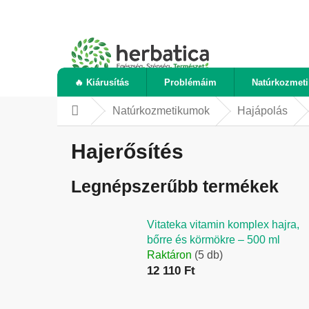
Ugrás
a
fő
tartalomhoz
🔥 Kiárusítás
Problémáim
Natúrkozmet
Natúrkozmetikumok
Hajápolás
Kezdőlap
Hajerősítés
Legnépszerűbb termékek
Vitateka vitamin komplex hajra,
bőrre és körmökre – 500 ml
Raktáron
(5 db)
12 110 Ft