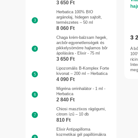
3 650 Ft
haj
Herbatica 100% BIO
argánolaj, hidegen sajtolt,
természetes – 50 ml
8 060 Ft
3 
Chaga krém-balzsam hegek,
arcbőr-egyenetlenségek és
pikkelysömörre hajlamos bőr
A bő
ápolására - Elixir - 75 ml
100%
3 650 Ft
rici
Inte
Lipozomális B-Komplex Forte
megő
kivonat – 200 ml – Herbatica
4 090 Ft
Migréna orrinhalátor - 1 ml -
Herbatica
2 840 Ft
Chiosi masztixos rágógumi,
citrom ízű – 10 db
810 Ft
Elixir Antipapilloma
kozmetikai gél papillómákra