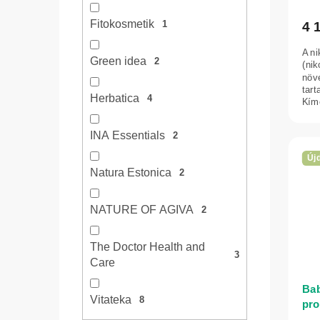
Fitokosmetik
4 
1
A ni
Green idea
2
(nik
növ
tar
Herbatica
4
Kímé
fejbő
INA Essentials
2
Új
Natura Estonica
2
NATURE OF AGIVA
2
The Doctor Health and
3
Care
Bab
Vitateka
8
pro
haj