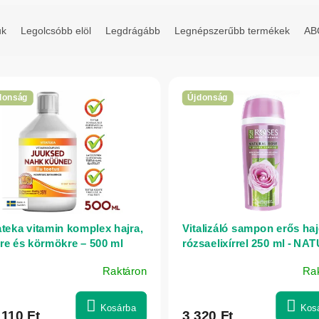
uk
Legolcsóbb elöl
Legdrágább
Legnépszerűbb termékek
ABC
donság
Újdonság
ateka vitamin komplex hajra,
Vitalizáló sampon erős haj
re és körmökre – 500 ml
rózsaelixírrel 250 ml - NA
OF AGIVA
Raktáron
Ra
Kosárba
Kos
 110 Ft
3 320 Ft