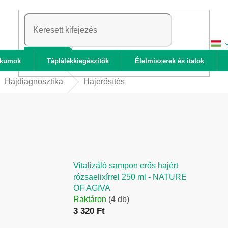
KERESÉS
ikumok
Táplálékkiegészítők
Élelmiszerek és italok
Hajdiagnosztika
Hajerősítés
Vitalizáló sampon erős hajért
rózsaelixírrel 250 ml - NATURE
OF AGIVA
Raktáron
(4 db)
3 320 Ft