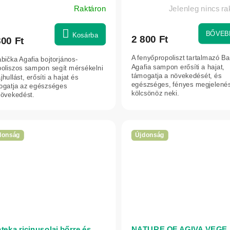
Raktáron
Jelenleg nincs ra
 ml
BŐVEB
Kosárba
2 800 Ft
800 Ft
A fenyőpropoliszt tartalmazó B
bička Agafia bojtorjános-
Agafia sampon erősíti a hajat,
poliszos sampon segít mérsékelni
támogatja a növekedését, és
jhullást, erősíti a hajat és
egészséges, fényes megjelenés
ogatja az egészséges
kölcsönöz neki.
növekedést.
donság
Újdonság
ateka ricinusolaj bőrre és
NATURE OF AGIVA VEGE