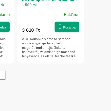
szk
– 500 ml
s
ktáron
Raktáron
árba
Kosárba
3 610 Ft
ráló
A Dr. Konopka’s erősítő sampon
al,
ápolja a gyenge hajat, segít
zíven
megerősíteni a hajszálakat a
az,
hajtövektől, valamint rugalmasabbá,
t...
fényesebbé és élettel telibbé teszi a
hajat.
E