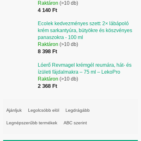
Raktáron
(>10 db)
4 140 Ft
Ecolek kedvezményes szett: 2× lábápoló
krém sarkantyúra, bütyökre és köszvényes
panaszokra - 100 ml
Raktáron
(>10 db)
8 398 Ft
Lóerő Revmagel krémgél reumára, hát- és
ízületi fájdalmakra – 75 ml – LekoPro
Raktáron
(>10 db)
2 368 Ft
T
e
Ajánljuk
Legolcsóbb elöl
Legdrágább
r
Legnépszerűbb termékek
ABC szerint
m
é