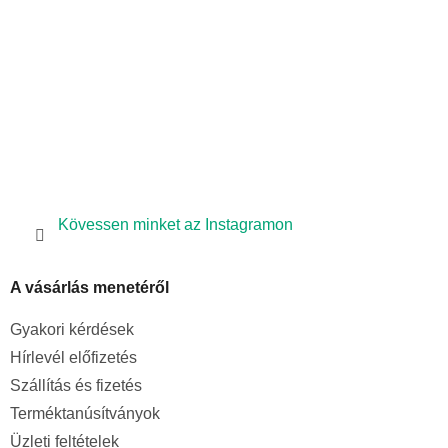
s
c
e
l
e
m
e
i
Kövessen minket az Instagramon
A vásárlás menetéről
Gyakori kérdések
Hírlevél előfizetés
Szállítás és fizetés
Terméktanúsítványok
Üzleti feltételek