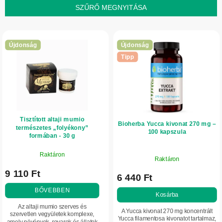
k
SZŰRŐ MEGNYITÁSA
e
T
k
e
r
Újdonság
Újdonság
r
e
Tipp
m
n
é
d
k
e
e
z
Tisztított altaji mumio
k
é
Bioherba Yucca kivonat 270 mg –
természetes „folyékony”
100 kapszula
l
formában - 30 g
s
i
e
Raktáron
Raktáron
s
9 110 Ft
t
6 440 Ft
á
BŐVEBBEN
Kosárba
j
Az altaji mumio szerves és
A Yucca kivonat 270 mg koncentrált
szervetlen vegyületek komplexe,
a
Yucca filamentosa kivonatot tartalmaz,
amely növények, rovarok és állatok