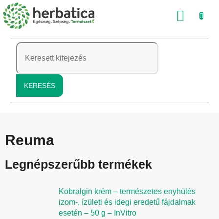
Ugrás
KOSÁ
a
fő
tartalomhoz
KERESÉS
Reuma
Legnépszerűbb termékek
Kobralgin krém – természetes enyhülés
izom-, ízületi és idegi eredetű fájdalmak
esetén – 50 g – InVitro