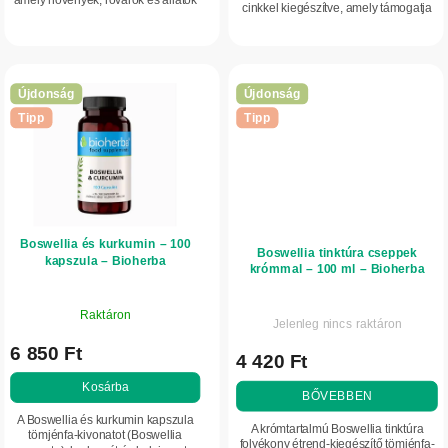
cinkkel kiegészítve, amely támogatja
természetes életfolyamatai során,
az immunrendszer normál működését
talajelemekkel keveredve jön létre,
és a makrotápanyagok...
és...
Újdonság
Újdonság
Tipp
Tipp
Boswellia és kurkumin – 100
Boswellia tinktúra cseppek
kapszula – Bioherba
krómmal – 100 ml – Bioherba
Raktáron
Jelenleg nincs raktáron
6 850 Ft
4 420 Ft
Kosárba
BŐVEBBEN
A Boswellia és kurkumin kapszula
A krómtartalmú Boswellia tinktúra
tömjénfa-kivonatot (Boswellia
folyékony étrend-kiegészítő tömjénfa-