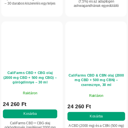
(7,5%) és az adaptogén
– 30 darabos kiszerelés egy teljes
ashwagandhának egyedülálló
hónapra. A transzdermális
kombinációja tiszta MCT olajban.
felszabadulás 8–10 órás helyi
Külső használatra készült, az
komfortérzetet biztosít...
izomfeszültség oldására, a bőr...
CaliFarms CBD + CBG olaj
CaliFarms CBD & CBN olaj (2000
(2000 mg CBD + 500 mg CBG) –
mg CBD + 500 mg CBN) –
görögdinnye – 30 ml
cseresznye, 30 ml
Raktáron
Raktáron
24 260 Ft
24 260 Ft
Kosárba
Kosárba
CaliFarms CBD + CBG olaj
A CBD (2000 mg) és a CBN (500 mg)
görögdinnyés ízesítéssel 2000 mg