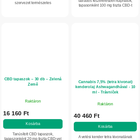
darabos kiszerelésben kaphatók,
szervezet természetes
tapasonként 100 mg tiszta CBD-t
vízháztartását. Hozzájárul a szív, a
tartalmaznak. Helyi, külsőleges
bőr és a légzőrendszer normál
használatra készültek nagyobb,
állapotának...
kellemetlenül feszülő...
CBD tapaszok – 30 db – Zelená
Cannabis 7,5% (tetra kivonat)
Země
kenderolaj Ashwagandhával - 10
ml - Trávniček
Raktáron
Raktáron
16 160 Ft
40 460 Ft
Kosárba
Kosárba
Tanúsított CBD tapaszok,
A vetési kender tetra kivonatának
tapaszonként 20 mg tiszta CBD-vel