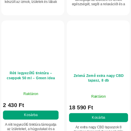
készült az izmok, ízületek és lábak
egészségét, segíti a relaxációt és a
fáradtságérzete esetén. Növényi
pihentető alvást. Szalicint tartalmaz,
kivonatokat tartalmaz fekete
amely hozzájárul a szervezet...
nadálytőből és...
Réti legyezőfű tinktúra –
Zelená Země extra nagy CBD
cseppek 50 ml – Green idea
tapasz, 8 db
Raktáron
Raktáron
2 430 Ft
18 590 Ft
Kosárba
Kosárba
A réti legyezőfű tinktúra támogatja
Az extra nagy CBD tapaszok 8
az ízületeket, a húgyutakat és a