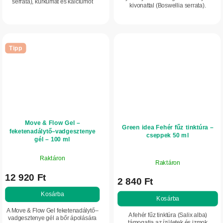
serrata), kurkumát és kalciumot
kivonattal (Boswellia serrata).
kombinál. Támogatja az
Támogatja a makrotápanyagok
energiatermelő anyagcserét, és
anyagcseréjét, és hozzájárul a
természetes növényi...
normál...
Tipp
Move & Flow Gel –
Green idea Fehér fűz tinktúra –
feketenadálytő–vadgesztenye
cseppek 50 ml
gél – 100 ml
Raktáron
Raktáron
12 920 Ft
2 840 Ft
Kosárba
Kosárba
A Move & Flow Gel feketenadálytő–
A fehér fűz tinktúra (Salix alba)
vadgesztenye gél a bőr ápolására
támogatja az ízületek és izmok