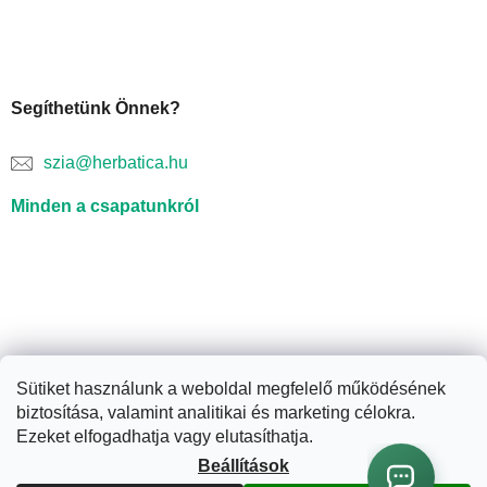
Segíthetünk Önnek?
szia@herbatica.hu
Minden a csapatunkról
Sütiket használunk a weboldal megfelelő működésének
biztosítása, valamint analitikai és marketing célokra.
Shoptet készítette
Ezeket elfogadhatja vagy elutasíthatja.
Beállítások
Copyright 2026
Herbatica.hu
. Minden jog fenntartva.
Süti