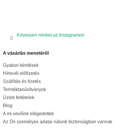
e
m
e
i
Kövessen minket az Instagramon
A vásárlás menetéről
Gyakori kérdések
Hírlevél előfizetés
Szállítás és fizetés
Terméktanúsítványok
Üzleti feltételek
Blog
A mi vevőink elégedettek
Az Ön személyes adatai nálunk biztonságban vannak