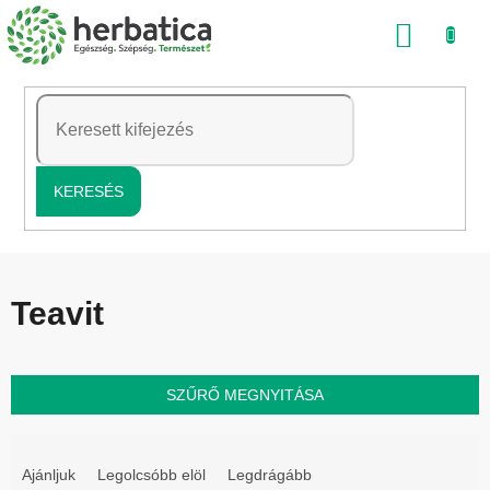
Ugrás
KOSÁ
a
fő
tartalomhoz
KERESÉS
Teavit
SZŰRŐ MEGNYITÁSA
T
e
Ajánljuk
Legolcsóbb elöl
Legdrágább