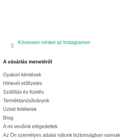
l
e
m
e
i
Kövessen minket az Instagramon
A vásárlás menetéről
Gyakori kérdések
Hírlevél előfizetés
Szállítás és fizetés
Terméktanúsítványok
Üzleti feltételek
Blog
A mi vevőink elégedettek
Az Ön személyes adatai nálunk biztonságban vannak