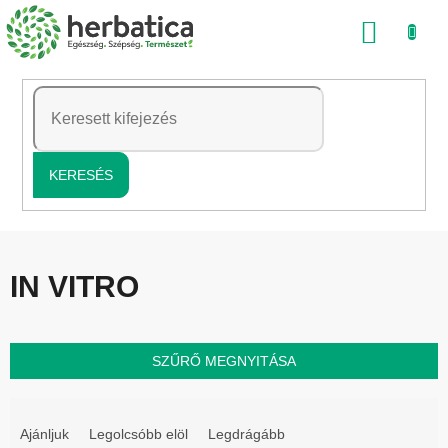
Ugrás
KOSÁ
a
fő
tartalomhoz
KERESÉS
IN VITRO
SZŰRŐ MEGNYITÁSA
T
e
Ajánljuk
Legolcsóbb elöl
Legdrágább