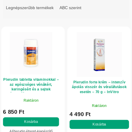
r
Legnépszerűbb termékek
ABC szerint
m
é
T
k
e
e
r
k
m
r
é
e
k
n
e
d
Plerudin tabletta vitaminokkal –
k
Plerudin forte krém – intenzív
e
az egészséges vénákért,
ápolás visszér és véraláfutások
l
keringésért és a sejtek
z
esetén – 70 g – InVitro
védelméért – 100 tabletta –
i
é
InVitro
Raktáron
A
s
Raktáron
s
termék
6 850 Ft
t
4 490 Ft
átlagos
e
értékelése
á
Kosárba
Kosárba
5-
j
A Plerudin étrend-kiegészítő