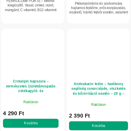
FERROCOMP FORTE – étrend-
Pikkelysömörre és szeborreára
kiegészítő. Vasat, cinket, rezet,
hajlamos fejbőrre, erős korpásodás,
mangánt, C-vitamint, B12-vitamint
viszkető, hámló fejbőr esetén, valamint
és folsavat tartalmazó tabletta.
hajhullás mérséklésére.
Édesítőszert tartalmaz.
Crotalgin kapszula –
Antivakarin krém – hatékony
természetes ízülettámogatás
segítség rovarcsípés, viszketés
zöldkagyló- és
és bőrirritáció esetén – 20 g –
kurkumakivonattal – 60
InVitro
kapszula – InVitro
Raktáron
Raktáron
4 290 Ft
2 390 Ft
Kosárba
Kosárba