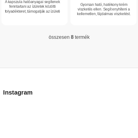
A kapszula hatóanyagai segítenek
Gyorsan ható, hatékony krém
fenntartani az ízületek közötti
viszketés ellen. Segít enyhíteni a
folyadékteret, támogatják az ízületi
kellemetlen, fájdalmas viszketést.
porc felszínének védelmét,
hozzájárulnak az ízületek
mozgékonyságához,...
összesen
8
termék
L
i
s
t
a
L
i
á
r
b
á
Instagram
n
l
y
é
í
c
t
á
s
e