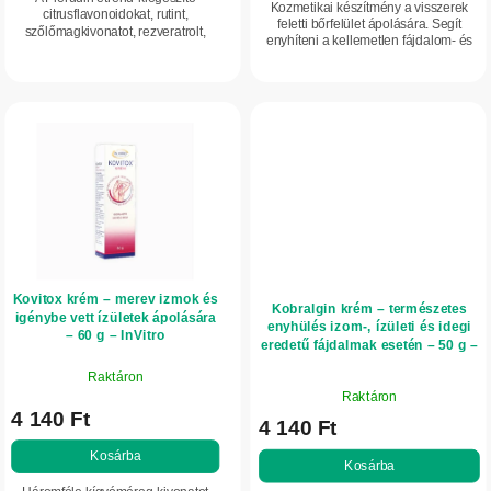
ből
Kozmetikai készítmény a visszerek
citrusflavonoidokat, rutint,
a
5,0
feletti bőrfelület ápolására. Segít
szőlőmagkivonatot, rezveratrolt,
enyhíteni a kellemetlen fájdalom- és
csillag.
valamint C-, E-, B6-vitamint és
feszülésérzetet. Hűsítő, komfortérzetet
szelént tartalmaz.
támogató ápolás visszeres...
Kovitox krém – merev izmok és
Kobralgin krém – természetes
igénybe vett ízületek ápolására
enyhülés izom-, ízületi és idegi
– 60 g – InVitro
eredetű fájdalmak esetén – 50 g –
InVitro
Raktáron
A
Raktáron
termék
4 140 Ft
4 140 Ft
átlagos
értékelése
Kosárba
Kosárba
5-