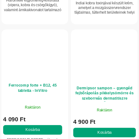
Háromféle kígyóméreg-kivonatot
ből
Indiai kobra toxinjával készült krém,
(vipera, kobra és csörgőkígyó),
5,0
amelyet a mozgásszervrendszer
valamint árnikakivonatot tartalmazó
fájdalmas, túlterhelt területeinek helyi
csillag.
krém, amely alkalmas a merev
ápolására és komfortérzetének
izmok ellazítására és az igénybe
támogatására használnak.
vett ízületek...
Ferrocomp forte + B12, 45
Dermipsor sampon – gyengéd
tabletta - InVitro
fejbőrápolás pikkelysömörre és
szeborreás dermatitiszre
hajlamos fejbőrre – 100 ml –
Raktáron
InVitro
Raktáron
4 090 Ft
4 900 Ft
Kosárba
Kosárba