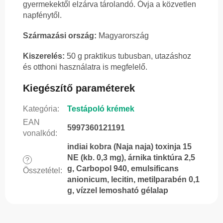
gyermekektől elzárva tárolandó. Óvja a közvetlen
napfénytől.
Származási ország:
Magyarország
Kiszerelés:
50 g praktikus tubusban, utazáshoz
és otthoni használatra is megfelelő.
Kiegészítő paraméterek
Kategória
:
Testápoló krémek
EAN
5997360121191
vonalkód
:
indiai kobra (Naja naja) toxinja 15
NE (kb. 0,3 mg), árnika tinktúra 2,5
?
g, Carbopol 940, emulsificans
Összetétel
:
anionicum, lecitin, metilparabén 0,1
g, vízzel lemosható gélalap