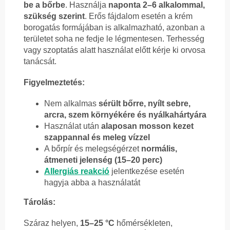
be a bőrbe
. Használja
naponta 2–6 alkalommal,
szükség szerint
. Erős fájdalom esetén a krém
borogatás formájában is alkalmazható, azonban a
területet soha ne fedje le légmentesen. Terhesség
vagy szoptatás alatt használat előtt kérje ki orvosa
tanácsát.
Figyelmeztetés:
Nem alkalmas
sérült bőrre, nyílt sebre,
arcra, szem környékére és nyálkahártyára
Használat után
alaposan mosson kezet
szappannal és meleg vízzel
A bőrpír és melegségérzet
normális,
átmeneti jelenség (15–20 perc)
Allergiás reakció
jelentkezése esetén
hagyja abba a használatát
Tárolás:
Száraz helyen,
15–25 °C
hőmérsékleten,