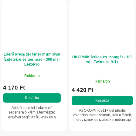
Lóerő krém/gél fehér mumióval
OKOPNIK ízület- és izomgél - 100
ízületekre és gerincre - 300 ml -
ml - Twinstec 911+
LekoPro
Raktáron
A
Raktáron
termék
4 170 Ft
4 420 Ft
átlagos
értékelése
Kosárba
Kosárba
5-
A fehér mumiót tartalmazó
ből
Az OKOPNIK 911+ gél ideális
regeneráló krém a természet
5,0
választás mindazoknak, akik a fáradt,
erejével segíti az ízületek és a
merev izmok és ízületek mindennapi
csillag.
gerinc ápolását. Biztonságos és
ápolásához keresnek frissítő,
hatékony választás mindazoknak,
regeneráló hatású készítményt. A
akik enyhülésre vágynak,...
gyógynövényes...