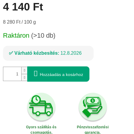
4 140 Ft
Egységár:
8 280 Ft / 100 g
Raktáron
(>10 db)
Várható kézbesítés:
12.8.2026
Hozzáadás a kosárhoz
Gyors szállítás és
Pénzvisszafizetési
csomagolás.
garancia.