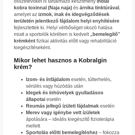
összetevőket is tartalmazó készítmény
indiai
kobra toxinnal (Naja naja)
és
árnika tinktúrával
,
amelyet az
izmok, inak és idegvégződések
területén jelentkező fájdalom helyi enyhítésére
fejlesztettek ki. Helyi vérbőséget okozó hatása
miatt a sportolók körében is kedvelt
„bemelegítő”
krémként
fizikai aktivitás előtt vagy rehabilitáció
kiegészítéseként.
Mikor lehet hasznos a Kobralgin
krém?
Izom- és ínfájdalom
esetén, túlterhelés,
sérülés vagy húzódás után
Idegek és ínhüvelyek gyulladásos
állapotai
esetén
Reumás jellegű ízületi fájdalmak
esetén
Merev vagy igénybe vett ízületek
ápolására – ideális kiegészítő fizioterápia
mellett
Sportolás előtti bemelegítéshez
– fokozza