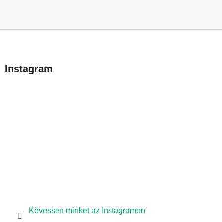
L
á
b
Instagram
l
é
c
Kövessen minket az Instagramon