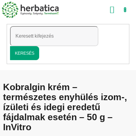
Ugrás
KOSÁ
a
fő
tartalomhoz
KERESÉS
Kobralgin krém –
természetes enyhülés izom-,
ízületi és idegi eredetű
fájdalmak esetén – 50 g –
InVitro