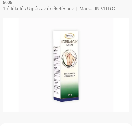
5005
A
1 értékelés
Ugrás az értékeléshez
Márka:
IN VITRO
termék
átlagos
értékelése
5-
ből
5,0
csillag.