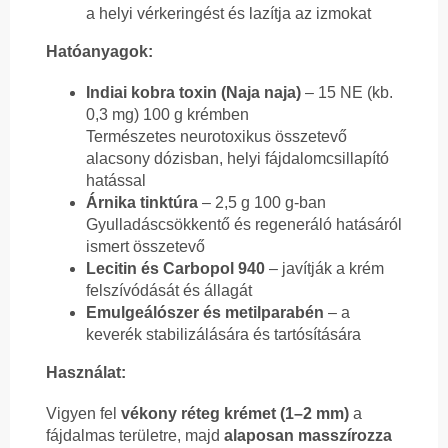
a helyi vérkeringést és lazítja az izmokat
Hatóanyagok:
Indiai kobra toxin (Naja naja)
– 15 NE (kb.
0,3 mg) 100 g krémben
Természetes neurotoxikus összetevő
alacsony dózisban, helyi fájdalomcsillapító
hatással
Árnika tinktúra
– 2,5 g 100 g-ban
Gyulladáscsökkentő és regeneráló hatásáról
ismert összetevő
Lecitin és Carbopol 940
– javítják a krém
felszívódását és állagát
Emulgeálószer és metilparabén
– a
keverék stabilizálására és tartósítására
Használat:
Vigyen fel
vékony réteg krémet (1–2 mm)
a
fájdalmas területre, majd
alaposan masszírozza