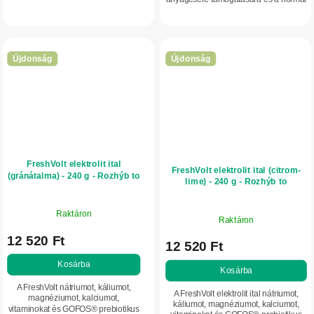
testsúlykontroll támogatására.
vércukorszint fenntartására.
Koncentrált Garcinia gummi-gutta...
Újdonság
Újdonság
FreshVolt elektrolit ital
FreshVolt elektrolit ital (citrom-
(gránátalma) - 240 g - Rozhýb to
lime) - 240 g - Rozhýb to
Raktáron
Raktáron
12 520 Ft
12 520 Ft
Kosárba
Kosárba
A FreshVolt nátriumot, káliumot,
A FreshVolt elektrolit ital nátriumot,
magnéziumot, kalciumot,
káliumot, magnéziumot, kalciumot,
vitaminokat és GOFOS® prebiotikus