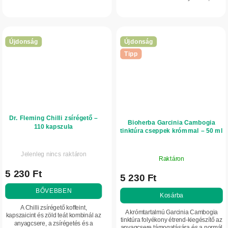
támogatására és a normál
kellemetlen savanyú íz nélkül.
vércukorszint fenntartására.
Koncentrált almaecet-kivonatot
(5:1)...
Újdonság
Újdonság
Tipp
Dr. Fleming Chilli zsírégető –
Bioherba Garcinia Cambogia
110 kapszula
tinktúra cseppek krómmal – 50 ml
Jelenleg nincs raktáron
Raktáron
5 230 Ft
5 230 Ft
BŐVEBBEN
Kosárba
A Chilli zsírégető koffeint,
A krómtartalmú Garcinia Cambogia
kapszaicint és zöld teát kombinál az
tinktúra folyékony étrend-kiegészítő az
anyagcsere, a zsírégetés és a
anyagcsere támogatására és a normál