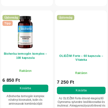
kivonatok, aminosavak és további
garcíniát, psylliumot és
aktív összetevők kombinációjával....
gyógynövényeket tartalmaz,...
Újdonság
Újdonság
Tipp
Bioherba termogén komplex –
OLIDŽIM Forte – 60 kapszula –
100 kapszula
Vitateka
Raktáron
Raktáron
6 850 Ft
7 250 Ft
Kosárba
Kosárba
A Bioherba termogén komplex
Az OLIDŽIM Forte étrend-kiegészítő
növényi kivonatok, kolin és
Gymnema sylvestre levélkivonattal és
aminosavak kombinációját
inulinnal. A kiegyensúlyozott étrend és
tartalmazza. Támogatja a