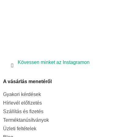
e
l
e
m
e
i
Kövessen minket az Instagramon
A vásárlás menetéről
Gyakori kérdések
Hírlevél előfizetés
Szállítás és fizetés
Terméktanúsítványok
Üzleti feltételek