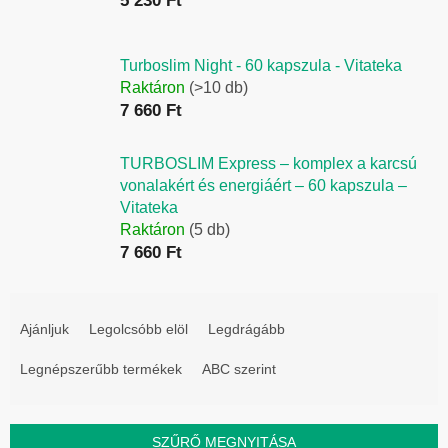
5 230 Ft
Turboslim Night - 60 kapszula - Vitateka
Raktáron
(>10 db)
7 660 Ft
TURBOSLIM Express – komplex a karcsú
vonalakért és energiáért – 60 kapszula –
Vitateka
Raktáron
(5 db)
7 660 Ft
T
e
Ajánljuk
Legolcsóbb elöl
Legdrágább
r
Legnépszerűbb termékek
ABC szerint
m
é
k
SZŰRŐ MEGNYITÁSA