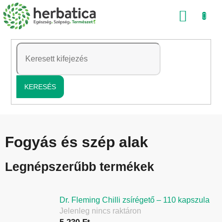
Ugrás
KOSÁ
a
fő
tartalomhoz
KERESÉS
Fogyás és szép alak
Legnépszerűbb termékek
Dr. Fleming Chilli zsírégető – 110 kapszula
Jelenleg nincs raktáron