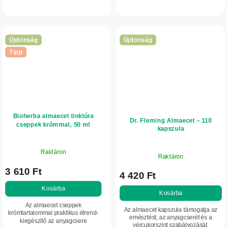
anyagcserét, valamint segítenek
valamint hozzájárul a fáradtság
csökkenteni a fáradtságot. A
csökkentéséhez. Praktikus
praktikus...
kapszulás...
Újdonság
Újdonság
Tipp
Bioherba almaecet tinktúra
Dr. Fleming Almaecet – 110
cseppek krómmal, 50 ml
kapszula
Raktáron
Raktáron
3 610 Ft
4 420 Ft
Kosárba
Kosárba
Az almaecet cseppek
Az almaecet kapszula támogatja az
krómtartalommal praktikus étrend-
emésztést, az anyagcserét és a
kiegészítő az anyagcsere
vércukorszint szabályozását,