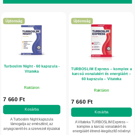
e
T
k
e
r
Újdonság
Újdonság
r
e
m
n
é
d
k
e
e
z
Turboslim Night - 60 kapszula -
k
é
TURBOSLIM Express – komplex a
Vitateka
karcsú vonalakért és energiáért –
l
s
60 kapszula – Vitateka
i
e
Raktáron
Raktáron
s
7 660 Ft
t
7 660 Ft
á
Kosárba
Kosárba
j
A Turboslim Night kapszula
A Vitateka TURBOSLIM Express –
támogatja az emésztést, az
a
komplex a karcsú vonalakért és
anyagcserét és a szervezet éjszakai
energiáért étrend-kiegészítő növényi
komfortérzetét. Magnéziumot,