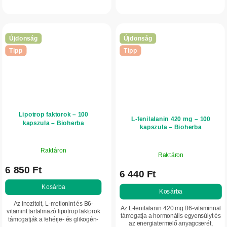
az egészséges életmód részeként a
zsíranyagcserét és a máj normál
szénhidrát-anyagcsere...
működését. Praktikus kapszulás
forma...
Újdonság
Újdonság
Tipp
Tipp
Lipotrop faktorok – 100
L-fenilalanin 420 mg – 100
kapszula – Bioherba
kapszula – Bioherba
Raktáron
Raktáron
6 850 Ft
6 440 Ft
Kosárba
Kosárba
Az inozitolt, L-metionint és B6-
Az L-fenilalanin 420 mg B6-vitaminnal
vitamint tartalmazó lipotrop faktorok
támogatja a hormonális egyensúlyt és
támogatják a fehérje- és glikogén-
az energiatermelő anyagcserét,