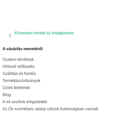
l
e
m
e
i
Kövessen minket az Instagramon
A vásárlás menetéről
Gyakori kérdések
Hírlevél előfizetés
Szállítás és fizetés
Terméktanúsítványok
Üzleti feltételek
Blog
A mi vevőink elégedettek
Az Ön személyes adatai nálunk biztonságban vannak