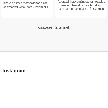
A borzzsír hagyományos, természetes
kinövés esetén masszázshoz és az
a
eredetű termék, amely telítetlen
igénybe vett lábfej, sarok, valamint a
Omega-3 és Omega-6 zsírsavakban
talpi bőnye területének ápolására
gazdag. Természetesen előforduló,
készült. Növényi kivonatok és aktív...
zsírban oldódó vitaminokat tartalmaz,
és...
összesen
2
termék
L
i
s
t
a
L
i
á
r
b
á
Instagram
n
l
y
é
í
c
t
á
s
e