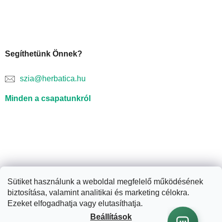
Segíthetünk Önnek?
szia@herbatica.hu
Minden a csapatunkról
Sütiket használunk a weboldal megfelelő működésének
biztosítása, valamint analitikai és marketing célokra.
Shoptet készítette
Ezeket elfogadhatja vagy elutasíthatja.
Beállítások