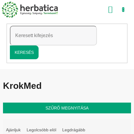
Ugrás
KOSÁ
a
fő
tartalomhoz
KERESÉS
KrokMed
SZŰRŐ MEGNYITÁSA
T
e
Ajánljuk
Legolcsóbb elöl
Legdrágább