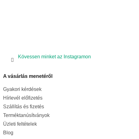
l
e
m
e
i
Kövessen minket az Instagramon
A vásárlás menetéről
Gyakori kérdések
Hírlevél előfizetés
Szállítás és fizetés
Terméktanúsítványok
Üzleti feltételek
Blog