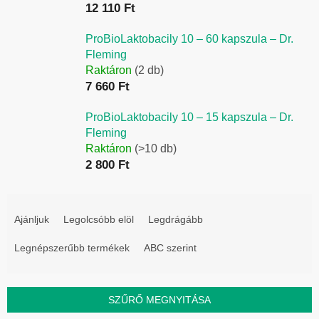
12 110 Ft
ProBioLaktobacily 10 – 60 kapszula – Dr.
Fleming
Raktáron
(2 db)
7 660 Ft
ProBioLaktobacily 10 – 15 kapszula – Dr.
Fleming
Raktáron
(>10 db)
2 800 Ft
T
e
Ajánljuk
Legolcsóbb elöl
Legdrágább
r
Legnépszerűbb termékek
ABC szerint
m
é
k
SZŰRŐ MEGNYITÁSA
e