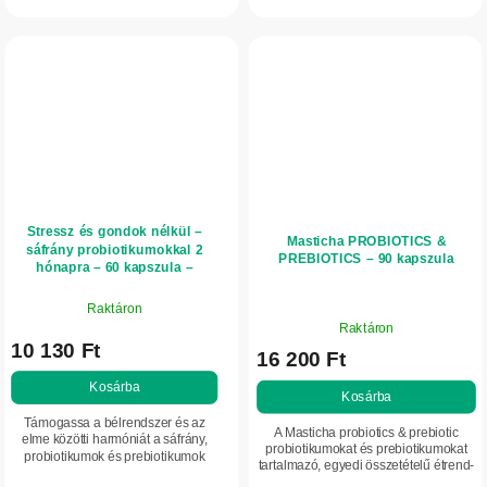
tengelyen keresztül támogatja a lelki
támogatására készült. Az étrend-
egyensúlyt. Hozzájárul a jó...
kiegészítő...
Stressz és gondok nélkül –
Masticha PROBIOTICS &
sáfrány probiotikumokkal 2
PREBIOTICS – 90 kapszula
hónapra – 60 kapszula –
Herbatica
Raktáron
A
Raktáron
termék
10 130 Ft
16 200 Ft
átlagos
értékelése
Kosárba
Kosárba
5-
Támogassa a bélrendszer és az
ből
A Masticha probiotics & prebiotic
elme közötti harmóniát a sáfrány,
5,0
probiotikumokat és prebiotikumokat
probiotikumok és prebiotikumok
tartalmazó, egyedi összetételű étrend-
csillag.
egyedülálló kombinációjával. Ez az
kiegészítő. A masztixot tartalmazó