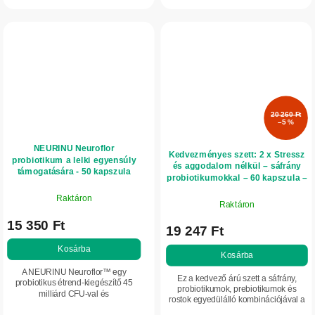
az egészséges emésztést és a...
az emésztést....
20 260 Ft
–5 %
NEURINU Neuroflor
Kedvezményes szett: 2 x Stressz
probiotikum a lelki egyensúly
és aggodalom nélkül – sáfrány
támogatására - 50 kapszula
probiotikumokkal – 60 kapszula –
Herbatica
Raktáron
Raktáron
15 350 Ft
19 247 Ft
Kosárba
Kosárba
A NEURINU Neuroflor™ egy
Ez a kedvező árú szett a sáfrány,
probiotikus étrend-kiegészítő 45
probiotikumok, prebiotikumok és
milliárd CFU-val és
rostok egyedülálló kombinációjával a
prebiotikumokkal, amely a bél–agy
bél és az agy közötti harmónia