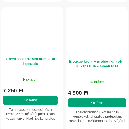
Praktikus kapszulás formája
szervezet...
kényelmes...
Green idea Probiotikum – 30
Bioaktív króm + prebiotikumok –
kapszula
60 kapszula – Green idea
Raktáron
Raktáron
7 250 Ft
4 900 Ft
Kosárba
Kosárba
Támogassa emésztését és a
Bioaktív krómot, C-vitamint, B-
természetes bélflórát probiotikus
komplexet, fahéjat és prebiotikus
készítményünkkel. Élő kultúrákat
rostot tartalmazó komplex. Hozzájárul
tartalmaz, amelyek hozzájárulnak az
a normál vércukorszint fenntartásához,
emésztőrendszer egyensúlyához,