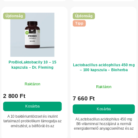
tartalmaznak a...
kiszerelés hosszabb távú...
Újdonság
Újdonság
Tipp
ProBioLaktobacily 10 – 15
Lactobacillus acidophilus 450 mg
kapszula – Dr. Fleming
– 100 kapszula – Bioherba
Raktáron
Raktáron
2 800 Ft
7 660 Ft
Kosárba
Kosárba
A 10 baktériumtörzset és inulint
A Lactobacillus acidophilus 450 mg
tartalmazó probiotikum támogatja az
B6-vitaminnal hozzájárul a normál
emésztést, a bélflórát és az
energiatermelő anyagcseréhez és az
immunrendszert. Ideális választás
immunrendszer normál működéséhez.
az egészséges bélrendszer és a