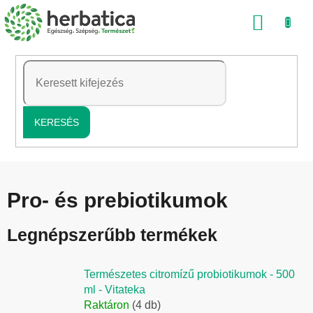
Ugrás
KOSÁ
a
fő
tartalomhoz
KERESÉS
Pro- és prebiotikumok
Legnépszerűbb termékek
Természetes citromízű probiotikumok - 500
ml - Vitateka
Raktáron
(4 db)