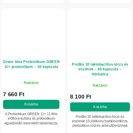
támogatja a makrotápanyagok...
támogatják az...
Green idea Probiotikum GREEN
ProBio 10 laktobacillus törzs és
11+ probiotikum – 30 kapszula
enzimek – 60 kapszula –
Herbatica
Raktáron
Raktáron
7 660 Ft
8 100 Ft
Kosárba
Kosárba
A Probiotikum GREEN 11+ 11-féle
ProBio 10 laktobacillus törzs és
élőflóra-kultúra és prebiotikum
enzimek 10 jótékony baktériumtörzs,
egyedülálló keverékét tartalmazza,
prebiotikus rost és emésztőenzimek
amely támogatja a bélflóra
egyedülálló kombinációja. Támogatja
egyensúlyát, az immunrendszert és