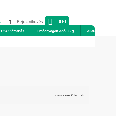
KOSÁR
0 Ft
Bejelentkezés
ÖKO háztartás
Hatóanyagok A-tól Z-ig
Állatok
Új
összesen
2
termék