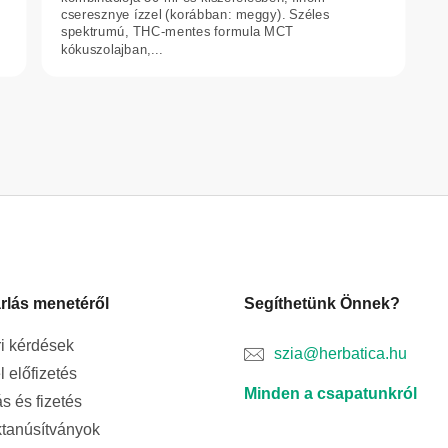
cseresznye ízzel (korábban: meggy). Széles
spektrumú, THC-mentes formula MCT
kókuszolajban,...
L
i
s
t
a
i
r
á
n
rlás menetéről
Segíthetünk Önnek?
y
í
i kérdések
szia@herbatica.hu
t
l előfizetés
á
Minden a csapatunkról
s
ás és fizetés
e
tanúsítványok
l