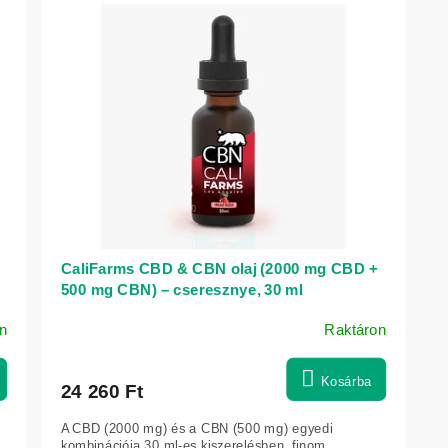
CaliFarms CBD & CBN olaj (2000 mg CBD +
500 mg CBN) – cseresznye, 30 ml
n
Raktáron
Kosárba
24 260 Ft
A CBD (2000 mg) és a CBN (500 mg) egyedi
kombinációja 30 ml-es kiszerelésben, finom