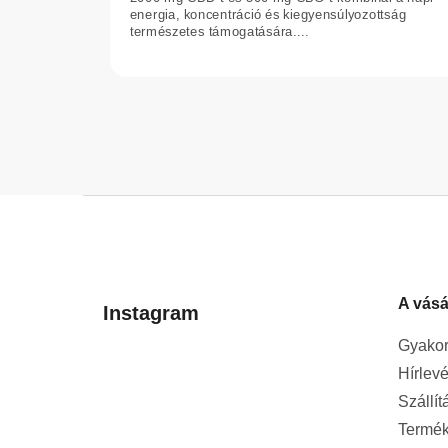
energia, koncentráció és kiegyensúlyozottság
természetes támogatására....
L
á
b
l
A vásá
é
Instagram
c
Gyakor
Hírlevé
Szállít
Termék