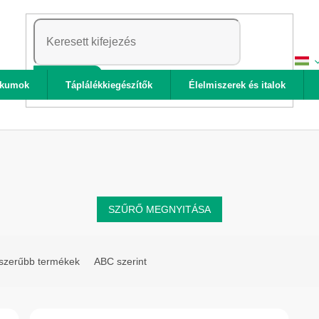
KERESÉS
ikumok
Táplálékkiegészítők
Élelmiszerek és italok
SZŰRŐ MEGNYITÁSA
szerűbb termékek
ABC szerint