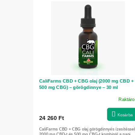
é
e
k
r
e
m
k
é
r
k
e
e
n
k
d
l
e
i
z
s
é
CaliFarms CBD + CBG olaj (2000 mg CBD +
t
500 mg CBG) – görögdinnye – 30 ml
s
á
e
Raktáro
j
a
Kosárba
24 260 Ft
CaliFarms CBD + CBG olaj görögdinnyés ízesítéssel
2000 mg CBD-t és 500 mg CBG-t kombinál a napi