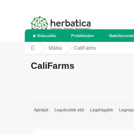
Ugrás
a
fő
tartalomhoz
🔥 Kiárusítás
Problémáim
Natúrkozmet
Márka
CaliFarms
Kezdőlap
CaliFarms
T
e
Ajánljuk
Legolcsóbb elöl
Legdrágább
Legnép
r
m
T