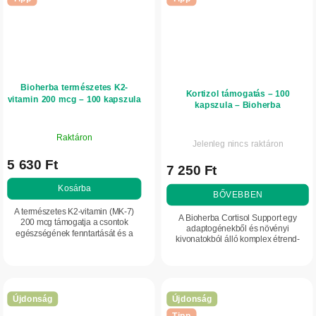
Bioherba természetes K2-
Kortizol támogatás – 100
vitamin 200 mcg – 100 kapszula
kapszula – Bioherba
Raktáron
Jelenleg nincs raktáron
5 630 Ft
7 250 Ft
Kosárba
BŐVEBBEN
A természetes K2-vitamin (MK-7)
A Bioherba Cortisol Support egy
200 mcg támogatja a csontok
adaptogénekből és növényi
egészségének fenntartását és a
kivonatokból álló komplex étrend-
normál véralvadást. Praktikus
kiegészítő, amely a stressz
kapszulás formája egyszerű
kezelésének, a mentális
adagolást és hosszú távú...
terhelhetőségnek és a lelki...
Újdonság
Újdonság