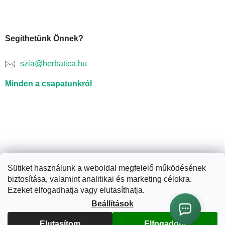
Segíthetünk Önnek?
szia@herbatica.hu
Minden a csapatunkról
Sütiket használunk a weboldal megfelelő működésének
biztosítása, valamint analitikai és marketing célokra.
Shoptet készítette
Ezeket elfogadhatja vagy elutasíthatja.
Beállítások
Copyright 2026
Herbatica.hu
. Minden jog fenntartva.
Süti
Elutasítom
Elfogadom
beállítások szerkesztése