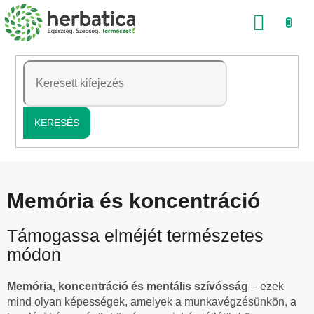
Ugrás
KOSÁ
a
fő
tartalomhoz
KERESÉS
Memória és koncentráció
Támogassa elméjét természetes
módon
Memória, koncentráció és mentális szívósság
– ezek
mind olyan képességek, amelyek a munkavégzésünkön, a