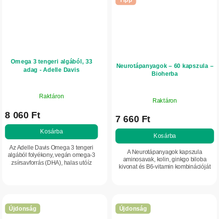
Tipp
Omega 3 tengeri algából, 33
Neurotápanyagok – 60 kapszula –
adag - Adelle Davis
Bioherba
Raktáron
Raktáron
8 060 Ft
7 660 Ft
Kosárba
Kosárba
Az Adelle Davis Omega 3 tengeri
A Neurotápanyagok kapszula
algából folyékony, vegán omega-3
aminosavak, kolin, ginkgo biloba
zsírsavforrás (DHA), halas utóíz
kivonat és B6-vitamin kombinációját
nélkül. Támogatja a szív, az agy és
tartalmazza. Támogatja az
az idegrendszer megfelelő
idegrendszer normál működését, az
működését,...
energiatermelő...
Újdonság
Újdonság