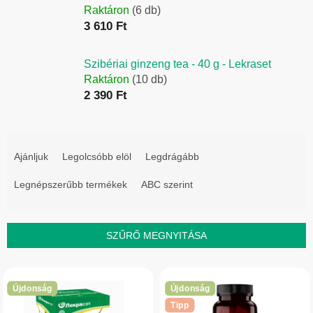
Raktáron
(6 db)
3 610 Ft
Szibériai ginzeng tea - 40 g - Lekraset
Raktáron
(10 db)
2 390 Ft
T
e
Ajánljuk
Legolcsóbb elöl
Legdrágább
r
Legnépszerűbb termékek
ABC szerint
m
é
k
SZŰRŐ MEGNYITÁSA
e
T
k
e
r
Újdonság
Újdonság
r
e
Tipp