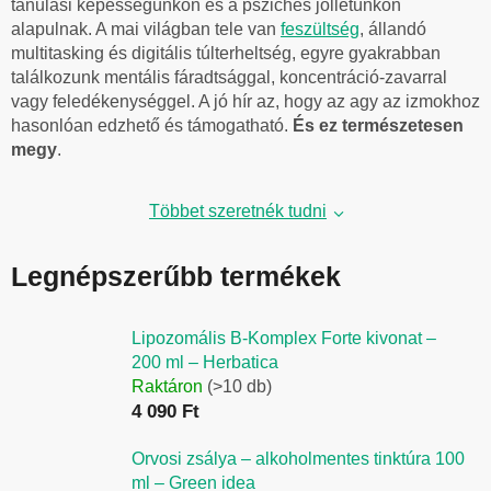
tanulási képességünkön és a pszichés jóllétünkön
alapulnak. A mai világban tele van
feszültség
, állandó
multitasking és digitális túlterheltség, egyre gyakrabban
találkozunk mentális fáradtsággal, koncentráció-zavarral
vagy feledékenységgel. A jó hír az, hogy az agy az izmokhoz
hasonlóan edzhető és támogatható.
És ez természetesen
megy
.
Többet szeretnék tudni
Legnépszerűbb termékek
Lipozomális B-Komplex Forte kivonat –
200 ml – Herbatica
Raktáron
(>10 db)
4 090 Ft
Orvosi zsálya – alkoholmentes tinktúra 100
ml – Green idea