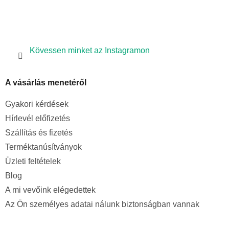
i
Kövessen minket az Instagramon
A vásárlás menetéről
Gyakori kérdések
Hírlevél előfizetés
Szállítás és fizetés
Terméktanúsítványok
Üzleti feltételek
Blog
A mi vevőink elégedettek
Az Ön személyes adatai nálunk biztonságban vannak