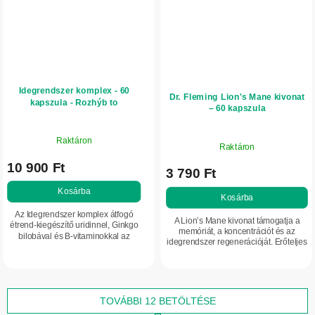
Idegrendszer komplex - 60
Dr. Fleming Lion's Mane kivonat
kapszula - Rozhýb to
– 60 kapszula
Raktáron
Raktáron
10 900 Ft
3 790 Ft
Kosárba
Kosárba
Az Idegrendszer komplex átfogó
A Lion’s Mane kivonat támogatja a
étrend-kiegészítő uridinnel, Ginkgo
memóriát, a koncentrációt és az
bilobával és B-vitaminokkal az
idegrendszer regenerációját. Erőteljes
idegrendszer, a psziché és a
nootrop étrend-kiegészítő az agy és a
szellemi teljesítmény támogatására.
mentális teljesítmény támogatására.
C- és...
TOVÁBBI 12 BETÖLTÉSE