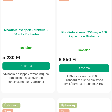
Rhodiola cseppek – tinktúra –
Rhodiola kivonat 250 mg – 100
50 ml – Bioherba
kapszula – Bioherba
Raktáron
Raktáron
5 230 Ft
6 850 Ft
Kosárba
Kosárba
A Rhodiola cseppek rózsás varjúháj
A Rhodiola kivonat 250 mg
(Rhodiola rosea) kivonatot
standardizált Rhodiola rosea
tartalmaznak B6-vitaminnal
gyökérkivonatot tartalmaz, B6-
kiegészítve, amely támogatja az
vitaminnal kiegészítve, amely
idegrendszer normál működését és
támogatja az idegrendszer normál
a normál energiatermelő...
működését és hozzájárul a...
Újdonság
Újdonság
Tipp
Tipp