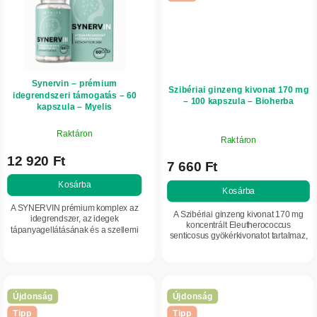
Synervin – prémium
Szibériai ginzeng kivonat 170 mg
idegrendszeri támogatás – 60
– 100 kapszula – Bioherba
kapszula – Myelis
Raktáron
Raktáron
12 920 Ft
7 660 Ft
Kosárba
Kosárba
A SYNERVIN prémium komplex az
A Szibériai ginzeng kivonat 170 mg
idegrendszer, az idegek
koncentrált Eleutherococcus
tápanyagellátásának és a szellemi
senticosus gyökérkivonatot tartalmaz,
teljesítőképesség támogatására.
cinkkel kiegészítve, amely támogatja
Palmitoil-etanolamidot (PEA), alfa-
az immunrendszer megfelelő
liponsavat, uridint,...
működését és...
Újdonság
Újdonság
Tipp
Tipp