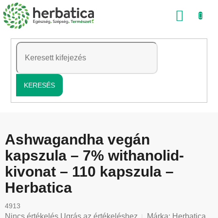
Ugrás
KOSÁ
a
fő
tartalomhoz
KERESÉS
Ashwagandha vegán
kapszula – 7% withanolid-
kivonat – 110 kapszula –
Herbatica
4913
A
Nincs értékelés
Ugrás az értékeléshez
Márka:
Herbatica