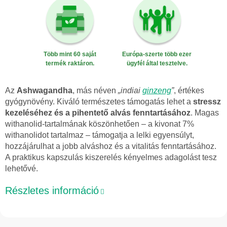
Több mint 60 saját
Európa-szerte több ezer
termék raktáron.
ügyfél által tesztelve.
Az
Ashwagandha
, más néven
„indiai
ginzeng
”
, értékes
gyógynövény. Kiváló természetes támogatás lehet a
stressz
kezeléséhez és a pihentető alvás fenntartásához
. Magas
withanolid-tartalmának köszönhetően – a kivonat 7%
withanolidot tartalmaz – támogatja a lelki egyensúlyt,
hozzájárulhat a jobb alváshoz és a vitalitás fenntartásához.
A praktikus kapszulás kiszerelés kényelmes adagolást tesz
lehetővé.
Részletes információ