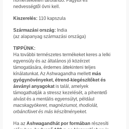
hőmérsékleten tárolandó. Fagytól és
nedvességtől óvni kell.
Kiszerelés:
110 kapszula
Származási ország:
India
(az alapanyag származási országa)
TIPPÜNK:
Ha további természetes termékeket keres a lelki
egyensúly és az általános jó közérzet
támogatására, érdemes áttekinteni teljes
kínálatunkat. Az Ashwagandha mellett
más
gyógynövényeket, étrend-kiegészítőket és
ásványi anyagokat
is talál, amelyek
támogathatják a stressz kezelését, a pihentető
alvást és a mentális egyensúlyt, például
macskagyökeret, magnéziumot, rhodiolát,
orbáncfüvet és más készítményeket.
Ha az
Ashwagandhát por formában
részesíti