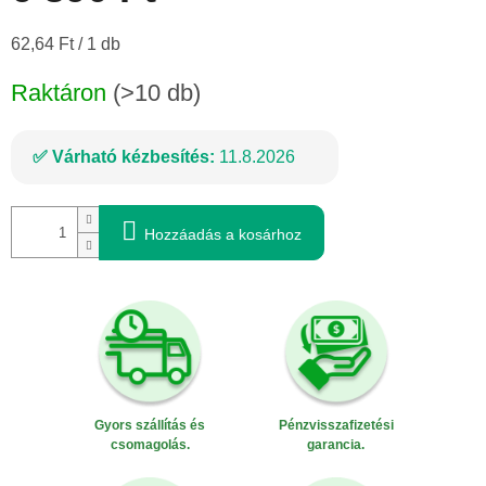
Egységár:
62,64 Ft / 1 db
Raktáron
(>10 db)
Várható kézbesítés:
11.8.2026
Hozzáadás a kosárhoz
Gyors szállítás és
Pénzvisszafizetési
csomagolás.
garancia.