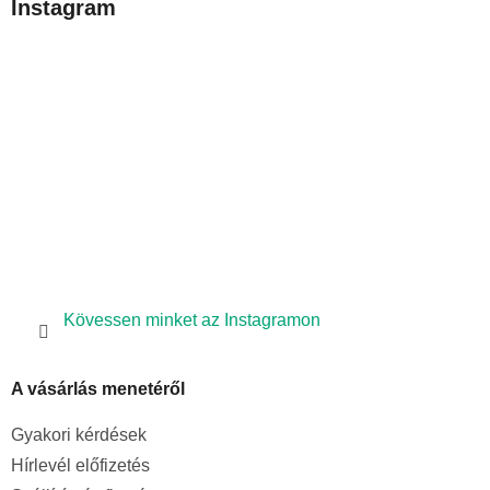
Instagram
l
é
c
Kövessen minket az Instagramon
A vásárlás menetéről
Gyakori kérdések
Hírlevél előfizetés