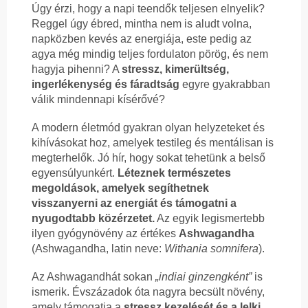
Úgy érzi, hogy a napi teendők teljesen elnyelik?
Reggel úgy ébred, mintha nem is aludt volna,
napközben kevés az energiája, este pedig az
agya még mindig teljes fordulaton pörög, és nem
hagyja pihenni? A
stressz, kimerültség,
ingerlékenység és fáradtság
egyre gyakrabban
válik mindennapi kísérővé?
A modern életmód gyakran olyan helyzeteket és
kihívásokat hoz, amelyek testileg és mentálisan is
megterhelők. Jó hír, hogy sokat tehetünk a belső
egyensúlyunkért.
Léteznek természetes
megoldások, amelyek segíthetnek
visszanyerni az energiát és támogatni a
nyugodtabb közérzetet.
Az egyik legismertebb
ilyen gyógynövény az értékes
Ashwagandha
(Ashwagandha, latin neve:
Withania somnifera
).
Az Ashwagandhát sokan
„indiai ginzengként”
is
ismerik. Évszázadok óta nagyra becsült növény,
amely támogatja a
stressz kezelését és a lelki