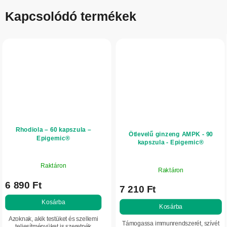
Kapcsolódó termékek
Rhodiola – 60 kapszula –
Ötlevelű ginzeng AMPK - 90
Epigemic®
kapszula - Epigemic®
Raktáron
Raktáron
6 890 Ft
7 210 Ft
Kosárba
Kosárba
Azoknak, akik testüket és szellemi
Támogassa immunrendszerét, szívét
teljesítményüket is szeretnék