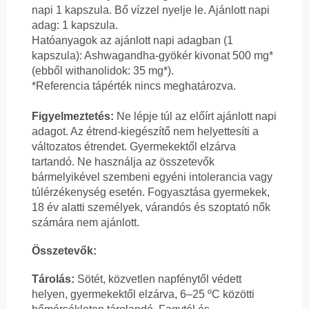
napi 1 kapszula. Bő vízzel nyelje le. Ajánlott napi
adag: 1 kapszula.
Hatóanyagok az ajánlott napi adagban (1
kapszula): Ashwagandha-gyökér kivonat 500 mg*
(ebből withanolidok: 35 mg*).
*Referencia tápérték nincs meghatározva.
Figyelmeztetés:
Ne lépje túl az előírt ajánlott napi
adagot. Az étrend-kiegészítő nem helyettesíti a
változatos étrendet. Gyermekektől elzárva
tartandó. Ne használja az összetevők
bármelyikével szembeni egyéni intolerancia vagy
túlérzékenység esetén. Fogyasztása gyermekek,
18 év alatti személyek, várandós és szoptató nők
számára nem ajánlott.
Összetevők:
Tárolás:
Sötét, közvetlen napfénytől védett
helyen, gyermekektől elzárva, 6–25 ºC közötti