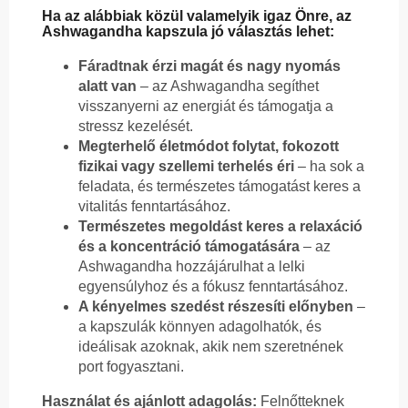
Ha az alábbiak közül valamelyik igaz Önre, az
Ashwagandha kapszula jó választás lehet:
Fáradtnak érzi magát és nagy nyomás
alatt van
– az Ashwagandha segíthet
visszanyerni az energiát és támogatja a
stressz kezelését.
Megterhelő életmódot folytat, fokozott
fizikai vagy szellemi terhelés éri
– ha sok a
feladata, és természetes támogatást keres a
vitalitás fenntartásához.
Természetes megoldást keres a relaxáció
és a koncentráció támogatására
– az
Ashwagandha hozzájárulhat a lelki
egyensúlyhoz és a fókusz fenntartásához.
A kényelmes szedést részesíti előnyben
–
a kapszulák könnyen adagolhatók, és
ideálisak azoknak, akik nem szeretnének
port fogyasztani.
Használat és ajánlott adagolás:
Felnőtteknek