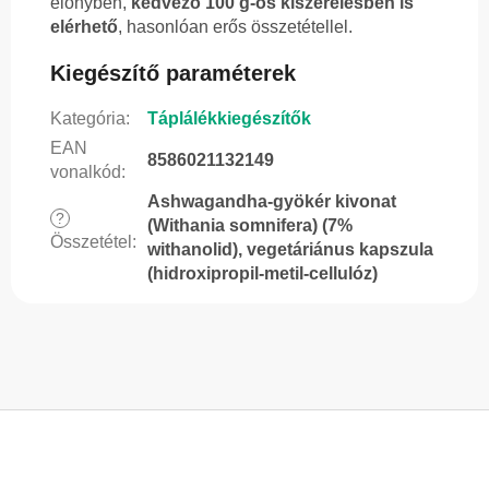
előnyben,
kedvező 100 g-os kiszerelésben is
elérhető
, hasonlóan erős összetétellel.
Kiegészítő paraméterek
Kategória
:
Táplálékkiegészítők
EAN
8586021132149
vonalkód
:
Ashwagandha-gyökér kivonat
?
(Withania somnifera) (7%
Összetétel
:
withanolid), vegetáriánus kapszula
(hidroxipropil-metil-cellulóz)
L
á
b