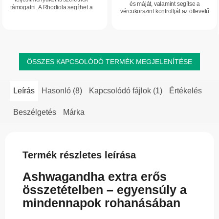
és máját, valamint segítse a
támogatni. A Rhodiola segíthet a
vércukorszint kontrollját az ötlevelű
fáradtság, a stressz és a
ginzeng különleges erejével –
feledékenység időszakaiban.
prémium Epigemic kivonattal.
ÖSSZES KAPCSOLÓDÓ TERMÉK MEGJELENÍTÉSE
Leírás
Hasonló (8)
Kapcsolódó fájlok (1)
Értékelés
Beszélgetés
Márka
Termék részletes leírása
Ashwagandha extra erős
összetételben – egyensúly a
mindennapok rohanásában