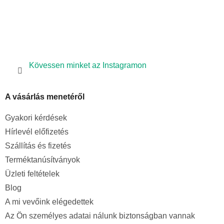
l
e
m
e
i
Kövessen minket az Instagramon
A vásárlás menetéről
Gyakori kérdések
Hírlevél előfizetés
Szállítás és fizetés
Terméktanúsítványok
Üzleti feltételek
Blog
A mi vevőink elégedettek
Az Ön személyes adatai nálunk biztonságban vannak