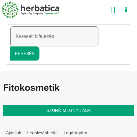
Ugrás
KOSÁ
a
fő
tartalomhoz
KERESÉS
Fitokosmetik
SZŰRŐ MEGNYITÁSA
T
e
Ajánljuk
Legolcsóbb elöl
Legdrágább