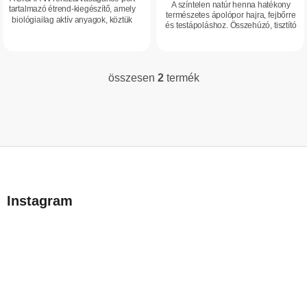
A színtelen natúr henna hatékony
tartalmazó étrend-kiegészítő, amely
a
természetes ápolópor hajra, fejbőrre
biológiailag aktív anyagok, köztük
és testápoláshoz. Összehúzó, tisztító
aminosavak, peptidek, vitaminok és
és frissítő hatású. Segít ápolni a haj
ásványi anyagok természetes
szerkezetét, hidratálja és...
forrása....
összesen
2
termék
L
i
s
t
a
L
i
á
r
b
á
Instagram
n
l
y
é
í
c
t
á
s
e