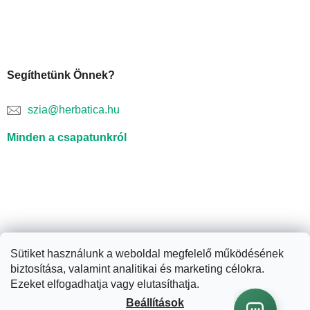
Segíthetünk Önnek?
szia@herbatica.hu
Minden a csapatunkról
Sütiket használunk a weboldal megfelelő működésének
biztosítása, valamint analitikai és marketing célokra.
Shoptet készítette
Ezeket elfogadhatja vagy elutasíthatja.
Beállítások