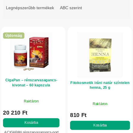
r
Legnépszerűbb termékek
ABC szerint
m
é
T
k
e
e
Újdonság
r
k
m
r
é
e
k
n
e
d
CigaPan – rénszarvasagancs-
k
Fitokosmetik iráni natúr színtelen
e
kivonat – 60 kapszula
henna, 25 g
l
z
i
é
Raktáron
Raktáron
s
s
20 210 Ft
t
810 Ft
e
á
Kosárba
Kosárba
j
A CIGAPAN rénszarvasagancs-port