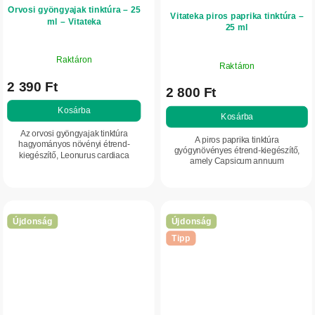
Orvosi gyöngyajak tinktúra – 25
Vitateka piros paprika tinktúra –
ml – Vitateka
25 ml
Raktáron
Raktáron
2 390 Ft
2 800 Ft
Kosárba
Kosárba
Az orvosi gyöngyajak tinktúra
A piros paprika tinktúra
hagyományos növényi étrend-
gyógynövényes étrend-kiegészítő,
kiegészítő, Leonurus cardiaca
amely Capsicum annuum
kivonattal. Támogatja a nyugalmat
terméskivonatot tartalmaz. Támogatja
és az érzelmi egyensúlyt, valamint
a szervezet keringését, az emésztést
segít a fokozott...
és az anyagcsere...
Újdonság
Újdonság
Tipp