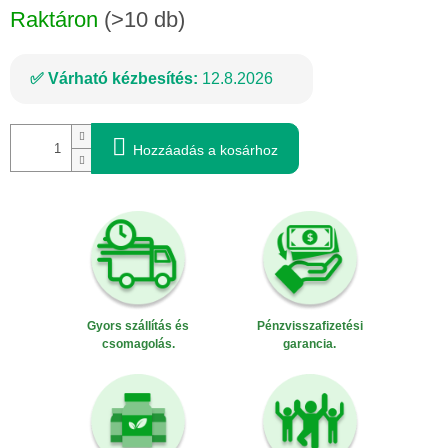
Raktáron
(>10 db)
Várható kézbesítés:
12.8.2026
Hozzáadás a kosárhoz
Gyors szállítás és
Pénzvisszafizetési
csomagolás.
garancia.