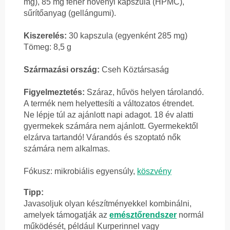
mg), 85 mg fehér növényi kapszula (HPMC),
sűrítőanyag (gellángumi).
Kiszerelés:
30 kapszula (egyenként 285 mg)
Tömeg: 8,5 g
Származási ország:
Cseh Köztársaság
Figyelmeztetés:
Száraz, hűvös helyen tárolandó.
A termék nem helyettesíti a változatos étrendet.
Ne lépje túl az ajánlott napi adagot. 18 év alatti
gyermekek számára nem ajánlott. Gyermekektől
elzárva tartandó! Várandós és szoptató nők
számára nem alkalmas.
Fókusz: mikrobiális egyensúly,
köszvény
Tipp:
Javasoljuk olyan készítményekkel kombinálni,
amelyek támogatják az
emésztőrendszer
normál
működését, például Kurperinnel vagy