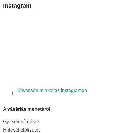
b
Instagram
l
é
c
Kövessen minket az Instagramon
A vásárlás menetéről
Gyakori kérdések
Hírlevél előfizetés