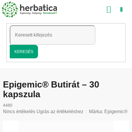
Ugrás
KOSÁ
a
fő
tartalomhoz
KERESÉS
Epigemic® Butirát – 30
kapszula
4480
A
Nincs értékelés
Ugrás az értékeléshez
Márka:
Epigemic®
termék
átlagos
értékelése