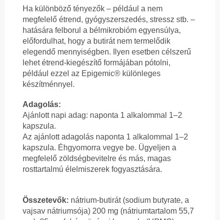
Ha különböző tényezők – például a nem
megfelelő étrend, gyógyszerszedés, stressz stb. –
hatására felborul a bélmikrobióm egyensúlya,
előfordulhat, hogy a butirát nem termelődik
elegendő mennyiségben. Ilyen esetben célszerű
lehet étrend-kiegészítő formájában pótolni,
például ezzel az Epigemic® különleges
készítménnyel.
Adagolás:
Ajánlott napi adag: naponta 1 alkalommal 1–2
kapszula.
Az ajánlott adagolás naponta 1 alkalommal 1–2
kapszula. Éhgyomorra vegye be. Ügyeljen a
megfelelő zöldségbevitelre és más, magas
rosttartalmú élelmiszerek fogyasztására.
Összetevők:
nátrium-butirát (sodium butyrate, a
vajsav nátriumsója) 200 mg (nátriumtartalom 55,7