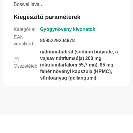
Boswelliával.
Kiegészítő paraméterek
Kategória
:
Gyógynövény kivonatok
EAN
8595229204978
vonalkód
:
nátrium-butirát (sodium butyrate, a
vajsav nátriumsója) 200 mg
?
(nátriumtartalom 55,7 mg), 85 mg
Összetétel
:
fehér növényi kapszula (HPMC),
sűrítőanyag (gellángumi)
L
á