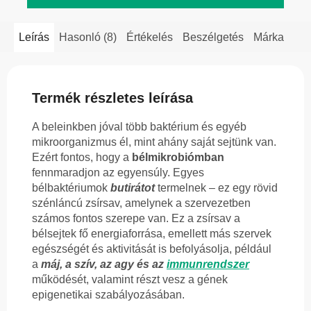
Leírás
Hasonló (8)
Értékelés
Beszélgetés
Márka
Termék részletes leírása
A beleinkben jóval több baktérium és egyéb
mikroorganizmus él, mint ahány saját sejtünk van.
Ezért fontos, hogy a
bélmikrobiómban
fennmaradjon az egyensúly. Egyes
bélbaktériumok
butirátot
termelnek – ez egy rövid
szénláncú zsírsav, amelynek a szervezetben
számos fontos szerepe van. Ez a zsírsav a
bélsejtek fő energiaforrása, emellett más szervek
egészségét és aktivitását is befolyásolja, például
a
máj, a szív, az agy és az
immunrendszer
működését, valamint részt vesz a gének
epigenetikai szabályozásában.