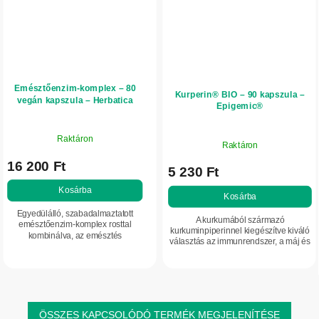
Emésztőenzim-komplex – 80
Kurperin® BIO – 90 kapszula –
vegán kapszula – Herbatica
Epigemic®
Raktáron
Raktáron
16 200 Ft
5 230 Ft
Kosárba
Kosárba
Egyedülálló, szabadalmaztatott
A kurkumából származó
emésztőenzim-komplex rosttal
kurkuminpiperinnel kiegészítve kiváló
kombinálva, az emésztés
választás az immunrendszer, a máj és
támogatására és a tápanyagok
az ízületek normál működésének
felszívódásának elősegítésére.
támogatására. A kurkumin és a
Alkalmas lehet azok számára,...
piperin...
ÖSSZES KAPCSOLÓDÓ TERMÉK MEGJELENÍTÉSE