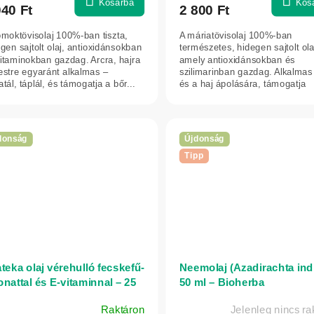
Kosárba
Kos
040 Ft
2 800 Ft
moktövisolaj 100%-ban tiszta,
A máriatövisolaj 100%-ban
gen sajtolt olaj, antioxidánsokban
természetes, hidegen sajtolt ola
itaminokban gazdag. Arcra, hajra
amely antioxidánsokban és
estre egyaránt alkalmas –
szilimarinban gazdag. Alkalmas
atál, táplál, és támogatja a bőr...
és a haj ápolására, támogatja
regenerálódásukat,...
donság
Újdonság
Tipp
ateka olaj vérehulló fecskefű-
Neemolaj (Azadirachta ind
onattal és E-vitaminnal – 25
50 ml – Bioherba
Raktáron
Jelenleg nincs ra