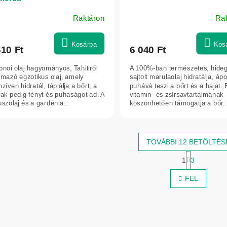
Raktáron
Ra
Kosárba
Kos
610 Ft
6 040 Ft
noi olaj hagyományos, Tahitiről
A 100%-ban természetes, hide
rmazó egzotikus olaj, amely
sajtolt marulaolaj hidratálja, ápo
nzíven hidratál, táplálja a bőrt, a
puhává teszi a bőrt és a hajat. 
ak pedig fényt és puhaságot ad. A
vitamin- és zsírsavtartalmának
szolaj és a gardénia...
köszönhetően támogatja a bőr..
TOVÁBBI 12 BETÖLTÉS
L
1
3
a
L
p
i
FEL
o
s
z
t
á
s
a
i