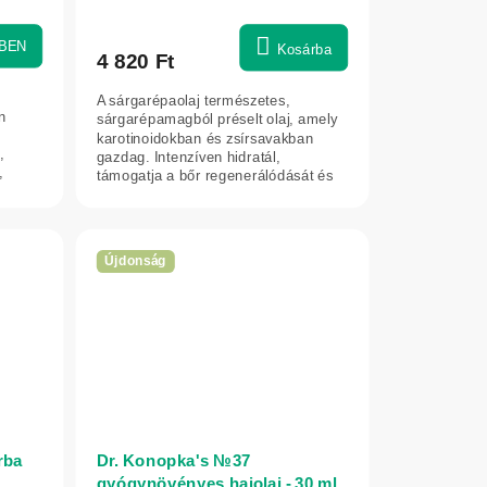
BEN
Kosárba
4 820 Ft
A sárgarépaolaj természetes,
n
sárgarépamagból préselt olaj, amely
karotinoidokban és zsírsavakban
,
gazdag. Intenzíven hidratál,
,
támogatja a bőr regenerálódását és
javítja...
Újdonság
rba
Dr. Konopka's №37
gyógynövényes hajolaj - 30 ml