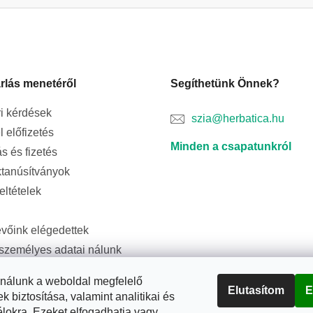
r
á
n
y
í
t
rlás menetéről
Segíthetünk Önnek?
á
i kérdések
s
szia@herbatica.hu
e
l előfizetés
l
Minden a csapatunkról
ás és fizetés
e
tanúsítványok
m
e
feltételek
i
evőink elégedettek
személyes adatai nálunk
ságban vannak
ználunk a weboldal megfelelő
Elutasítom
E
biztosítása, valamint analitikai és
élokra. Ezeket elfogadhatja vagy