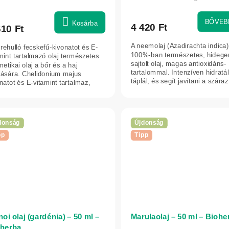
BŐVEB
Kosárba
4 420 Ft
610 Ft
A neemolaj (Azadirachta indica)
rehulló fecskefű-kivonatot és E-
100%-ban természetes, hidege
mint tartalmazó olaj természetes
sajtolt olaj, magas antioxidáns-
etikai olaj a bőr és a haj
tartalommal. Intenzíven hidratál
lására. Chelidonium majus
táplál, és segít javítani a száraz
natot és E-vitamint tartalmaz,
illetve...
yek...
donság
Újdonság
pp
Tipp
oi olaj (gardénia) – 50 ml –
Marulaolaj – 50 ml – Biohe
oherba