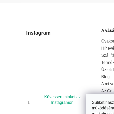
L
á
b
l
A vásá
é
Instagram
c
Gyakor
Hírlevé
Szállít
Termék
Üzleti 
Blog
A mi v
Az Ön 
bizton
Kövessen minket az
Sütiket has
Instagramon
működésének 
marketing c