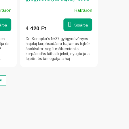
ktáron
Raktáron
árba
Kosárba
4 420 Ft
gen
Dr. Konopka’s №37 gyógynövényes
lja és
hajolaj korpásodásra hajlamos fejbőr
E-
ápolására: segít csökkenteni a
korpásodás látható jeleit, nyugtatja a
.
fejbőrt és támogatja a haj
egészséges...
E