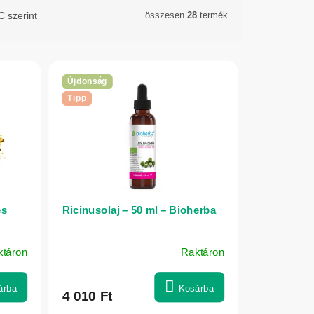
 szerint
összesen
28
termék
Újdonság
Tipp
és
Ricinusolaj – 50 ml – Bioherba
ktáron
Raktáron
árba
Kosárba
4 010 Ft