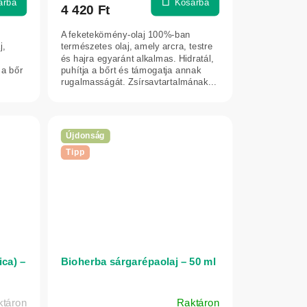
árba
Kosárba
4 420 Ft
A feketekömény-olaj 100%-ban
j,
természetes olaj, amely arcra, testre
és hajra egyaránt alkalmas. Hidratál,
 a bőr
puhítja a bőrt és támogatja annak
rugalmasságát. Zsírsavtartalmának...
Újdonság
Tipp
ica) –
Bioherba sárgarépaolaj – 50 ml
ktáron
Raktáron