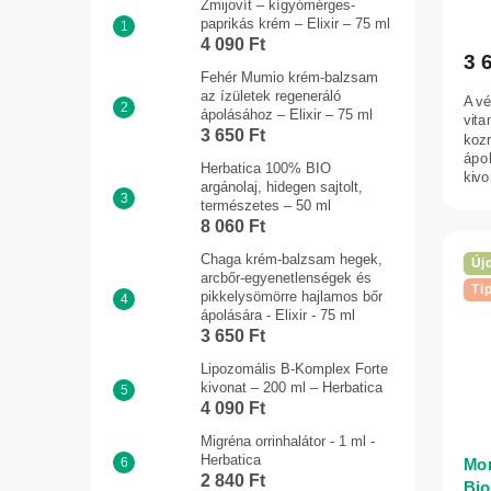
Zmijovít – kígyómérges-
paprikás krém – Elixir – 75 ml
4 090 Ft
3 
Fehér Mumio krém-balzsam
az ízületek regeneráló
A vé
ápolásához – Elixir – 75 ml
vita
3 650 Ft
kozm
ápo
Herbatica 100% BIO
kivo
argánolaj, hidegen sajtolt,
amel
természetes – 50 ml
8 060 Ft
Chaga krém-balzsam hegek,
Új
arcbőr-egyenetlenségek és
Ti
pikkelysömörre hajlamos bőr
ápolására - Elixir - 75 ml
3 650 Ft
Lipozomális B-Komplex Forte
kivonat – 200 ml – Herbatica
4 090 Ft
Migréna orrinhalátor - 1 ml -
Herbatica
Mon
2 840 Ft
Bi