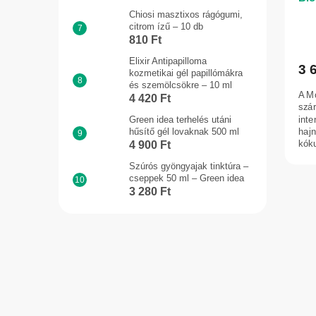
Chiosi masztixos rágógumi,
citrom ízű – 10 db
810 Ft
Elixir Antipapilloma
3 
kozmetikai gél papillómákra
és szemölcsökre – 10 ml
A Mo
4 420 Ft
szá
inte
Green idea terhelés utáni
hajn
hűsítő gél lovaknak 500 ml
kóku
4 900 Ft
Szúrós gyöngyajak tinktúra –
cseppek 50 ml – Green idea
3 280 Ft