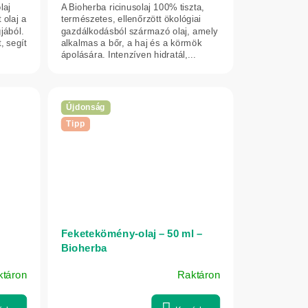
laj
A Bioherba ricinusolaj 100% tiszta,
 olaj a
természetes, ellenőrzött ökológiai
jából.
gazdálkodásból származó olaj, amely
, segít
alkalmas a bőr, a haj és a körmök
ápolására. Intenzíven hidratál,...
Újdonság
Tipp
Feketekömény-olaj – 50 ml –
Bioherba
ktáron
Raktáron