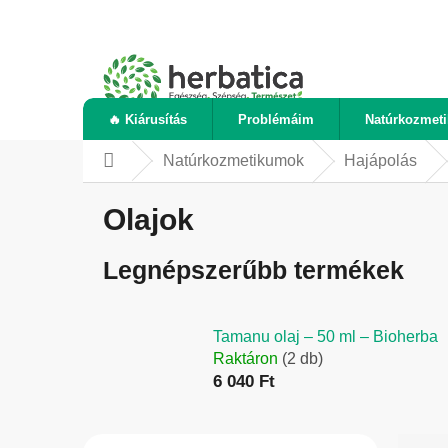
Ugrás
a
fő
tartalomhoz
🔥 Kiárusítás
Problémáim
Natúrkozmet
Natúrkozmetikumok
Hajápolás
Kezdőlap
Olajok
Legnépszerűbb termékek
Tamanu olaj – 50 ml – Bioherba
Raktáron
(2 db)
6 040 Ft
O
T