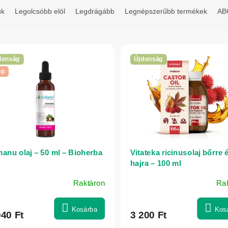
uk
Legolcsóbb elöl
Legdrágább
Legnépszerűbb termékek
ABC
donság
Újdonság
pp
anu olaj – 50 ml – Bioherba
Vitateka ricinusolaj bőrre 
hajra – 100 ml
Raktáron
Ra
Kosárba
Kos
040 Ft
3 200 Ft