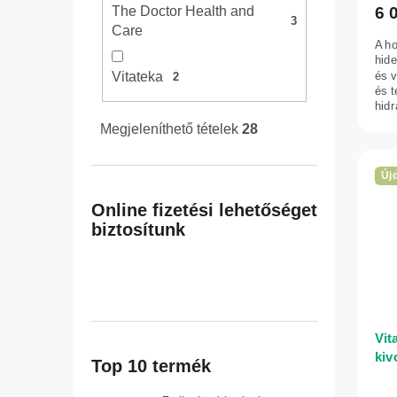
6 
The Doctor Health and
3
Care
A ho
hide
és v
Vitateka
2
és t
hidr
Megjeleníthető tételek
28
Új
Online fizetési lehetőséget
biztosítunk
Vit
kiv
Top 10 termék
ml