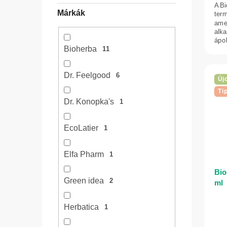
A B
a
Márkák
term
amel
alk
ápol
Bioherba
11
Dr. Feelgood
6
Új
Ti
Dr. Konopka's
1
EcoLatier
1
Elfa Pharm
1
Bio
Green idea
2
ml
Herbatica
1