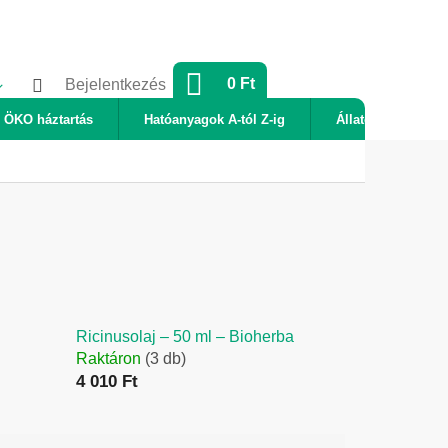
KOSÁR
0 Ft
Bejelentkezés
ÖKO háztartás
Hatóanyagok A-tól Z-ig
Állatok
Új
Ricinusolaj – 50 ml – Bioherba
Raktáron
(3 db)
4 010 Ft