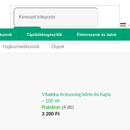
KERESÉS
ikumok
Táplálékkiegészítők
Élelmiszerek és italok
Hajkozmetikumok
Olajok
Vitateka ricinusolaj bőrre és hajra
– 100 ml
Raktáron
(4 db)
3 200 Ft