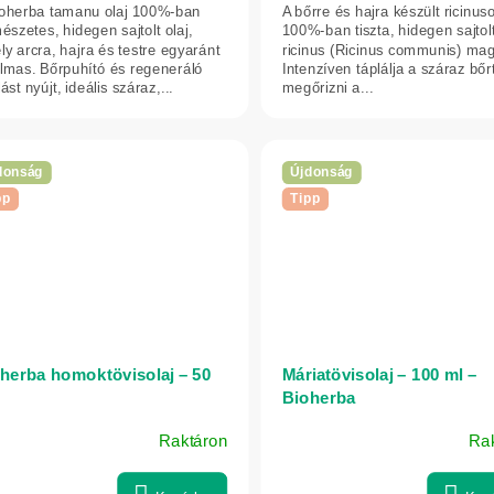
ioherba tamanu olaj 100%-ban
A bőrre és hajra készült ricinuso
észetes, hidegen sajtolt olaj,
100%-ban tiszta, hidegen sajtolt
y arcra, hajra és testre egyaránt
ricinus (Ricinus communis) mag
almas. Bőrpuhító és regeneráló
Intenzíven táplálja a száraz bőrt
ást nyújt, ideális száraz,...
megőrizni a...
donság
Újdonság
pp
Tipp
herba homoktövisolaj – 50
Máriatövisolaj – 100 ml –
Bioherba
Raktáron
Ra