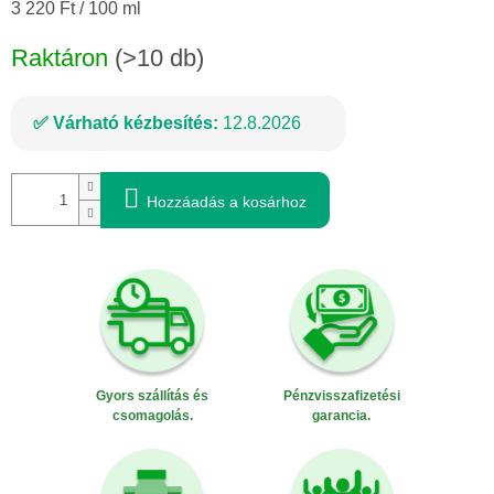
Egységár:
3 220 Ft / 100 ml
Raktáron
(>10 db)
Várható kézbesítés:
12.8.2026
Hozzáadás a kosárhoz
Gyors szállítás és
Pénzvisszafizetési
csomagolás.
garancia.