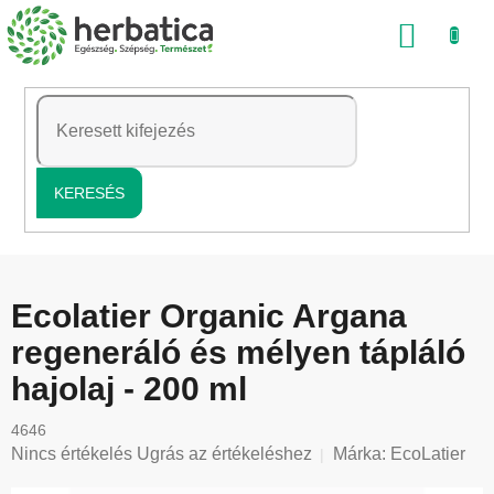
Ugrás
KOSÁ
a
fő
tartalomhoz
KERESÉS
Ecolatier Organic Argana
regeneráló és mélyen tápláló
hajolaj - 200 ml
4646
A
Nincs értékelés
Ugrás az értékeléshez
Márka:
EcoLatier
termék