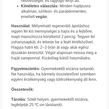
nedvességét, és ragyogó fényt ad.
Kíméletes választás:
Minden hajtípusra
alkalmas, szilikon- és parabénmentes,
emellett
vegán
.
Használat:
Mélyreható regeneráló ápoláshoz
vigyen fel kis mennyiséget a hajra és a fejbőrre,
majd masszírozza körülbelül 2 percig. Tegyen fel
zuhanysapkát, és tekerje be a fejét törölközővel.
Hagyja hatni kb. 2–3 órán át vagy akár egész
éjszakán keresztül. Végül alaposan mossa meg a
haját samponnal. Kizárólag külső használatra.
Figyelmeztetés:
Gyermekektől elzárva tartandó.
Ne használja, ha bármely összetevővel szemben
egyéni érzékenység vagy túlérzékenység áll fenn.
Összetevők:
Tárolás:
Sötét helyen, gyermekektől elzárva,
legfeljebb 25 ºC-on tárolandó.