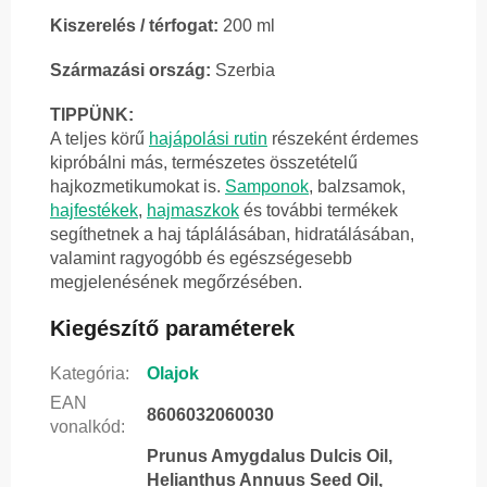
Kiszerelés / térfogat:
200 ml
Származási ország:
Szerbia
TIPPÜNK:
A teljes körű
hajápolási rutin
részeként érdemes
kipróbálni más, természetes összetételű
hajkozmetikumokat is.
Samponok
, balzsamok,
hajfestékek
,
hajmaszkok
és további termékek
segíthetnek a haj táplálásában, hidratálásában,
valamint ragyogóbb és egészségesebb
megjelenésének megőrzésében.
Kiegészítő paraméterek
Kategória
:
Olajok
EAN
8606032060030
vonalkód
:
Prunus Amygdalus Dulcis Oil,
Helianthus Annuus Seed Oil,