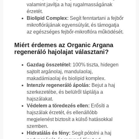
valamint javítja a haj rugalmasságának
érzetét.
Biolipid Complex:
Segít fenntartani a fejbőr
mikroflórájának egyensúlyát, és támogatja
az egészséges fejbőr-mikroflóra működését.
Miért érdemes az Organic Argana
regeneráló hajolajat választani?
Gazdag összetétel:
100% tiszta, hidegen
sajtolt argánolaj, mandulaolaj,
makadámiaolaj és biolipid komplex.
Intenzív regeneráló ápolás:
Bejut a haj
szerkezetébe, és belülről táplálja a
hajszálakat.
Védelem a töredezés ellen:
Erősíti a
hajszálak érzetét, és ellenállóbb
megjelenést biztosít a külső hatásokkal
szemben.
Hidratálás és fény:
Segít pótolni a haj