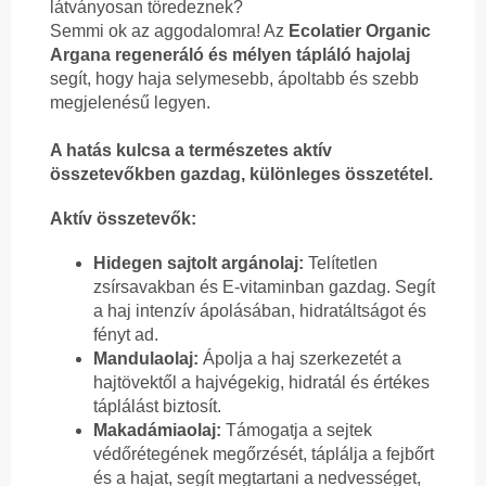
látványosan töredeznek?
Semmi ok az aggodalomra! Az
Ecolatier Organic
Argana regeneráló és mélyen tápláló hajolaj
segít, hogy haja selymesebb, ápoltabb és szebb
megjelenésű legyen.
A hatás kulcsa a természetes aktív
összetevőkben gazdag, különleges összetétel.
Aktív összetevők:
Hidegen sajtolt argánolaj:
Telítetlen
zsírsavakban és E-vitaminban gazdag. Segít
a haj intenzív ápolásában, hidratáltságot és
fényt ad.
Mandulaolaj:
Ápolja a haj szerkezetét a
hajtövektől a hajvégekig, hidratál és értékes
táplálást biztosít.
Makadámiaolaj:
Támogatja a sejtek
védőrétegének megőrzését, táplálja a fejbőrt
és a hajat, segít megtartani a nedvességet,