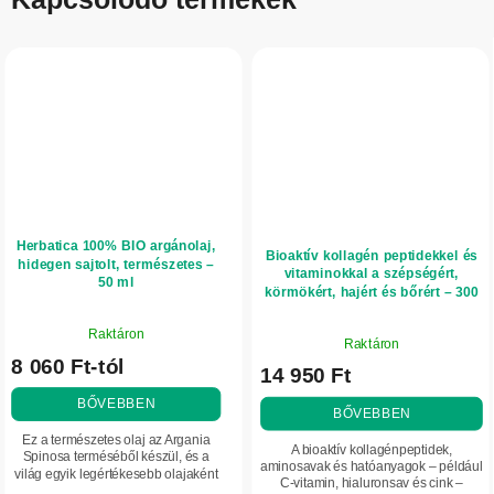
Herbatica 100% BIO argánolaj,
Bioaktív kollagén peptidekkel és
hidegen sajtolt, természetes –
vitaminokkal a szépségért,
50 ml
körmökért, hajért és bőrért – 300
g – Herbatica – eper
A
A
Raktáron
termék
Raktáron
termék
8 060 Ft-tól
átlagos
14 950 Ft
átlagos
értékelése
értékelése
BŐVEBBEN
5-
BŐVEBBEN
5-
ből
Ez a természetes olaj az Argania
ből
A bioaktív kollagénpeptidek,
4,3
Spinosa terméséből készül, és a
5,0
aminosavak és hatóanyagok – például
világ egyik legértékesebb olajaként
csillag.
C-vitamin, hialuronsav és cink –
csillag.
tartják számon, ezért marokkói