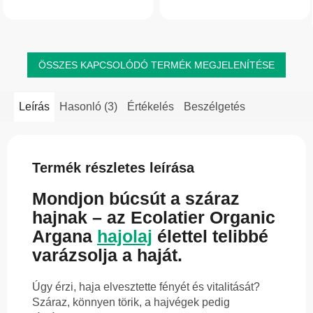
egyedülálló kombinációja hozzájárul a
aranynak is nevezik. Esszenciális
haj, a körmök és a bőr szépségének...
zsírsavakat...
ÖSSZES KAPCSOLÓDÓ TERMÉK MEGJELENÍTÉSE
Leírás
Hasonló (3)
Értékelés
Beszélgetés
Termék részletes leírása
Mondjon búcsút a száraz
hajnak – az Ecolatier Organic
Argana
hajolaj
élettel telibbé
varázsolja a haját.
Úgy érzi, haja elvesztette fényét és vitalitását?
Száraz, könnyen törik, a hajvégek pedig