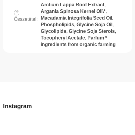
Arctium Lappa Root Extract,
Argania Spinosa Kernel Oil\*,
?
Macadamia Integrifolia Seed Oil,
Összetétel
:
Phospholipids, Glycine Soja Oil,
Glycolipids, Glycine Soja Sterols,
Tocopheryl Acetate, Parfum *
ingredients from organic farming
L
á
b
Instagram
l
é
c