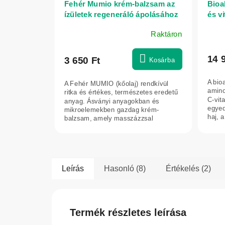
Fehér Mumio krém-balzsam az
Bioa
ízületek regeneráló ápolásához
és v
– Elixir – 75 ml
körmö
Raktáron
300 
A
A
termék
term
átlagos
átlag
14 
3 650 Ft
Kosárba
értékelése
érték
5-
5-
A bio
A Fehér MUMIO (kőolaj) rendkívül
ből
ből
amino
ritka és értékes, természetes eredetű
5,0
5,0
C-vit
anyag. Ásványi anyagokban és
egyed
mikroelemekben gazdag krém-
csillag.
csilla
haj, 
balzsam, amely masszázzsal
alkalmazva támogatja az...
Leírás
Hasonló (8)
Értékelés (2)
Termék részletes leírása