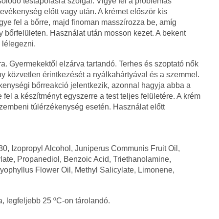
lódó testápolásra szolgál. Vigye fel a problémás
tevékenység előtt vagy után. A krémet először kis
igye fel a bőrre, majd finoman masszírozza be, amíg
y bőrfelületen. Használat után mosson kezet. A bekent
 lélegezni.
a. Gyermekektől elzárva tartandó. Terhes és szoptató nők
y közvetlen érintkezését a nyálkahártyával és a szemmel.
ékenységi bőrreakció jelentkezik, azonnal hagyja abba a
fel a készítményt egyszerre a test teljes felületére. A krém
embeni túlérzékenység esetén. Használat előtt
80, Izopropyl Alcohol, Juniperus Communis Fruit Oil,
ate, Propanediol, Benzoic Acid, Triethanolamine,
yophyllus Flower Oil, Methyl Salicylate, Limonene,
, legfeljebb 25 ºC-on tárolandó.