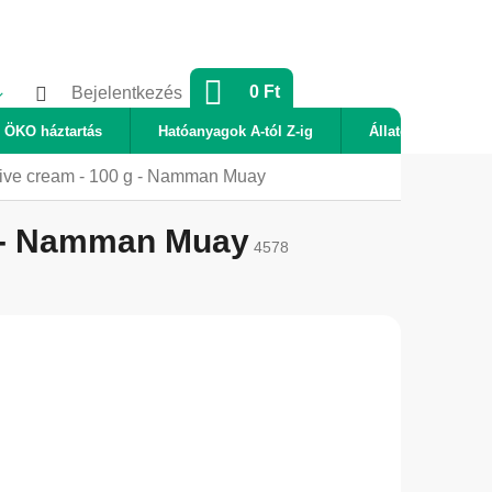
KOSÁR
0 Ft
Bejelentkezés
ÖKO háztartás
Hatóanyagok A-tól Z-ig
Állatok
Új
ive cream - 100 g - Namman Muay
g - Namman Muay
4578