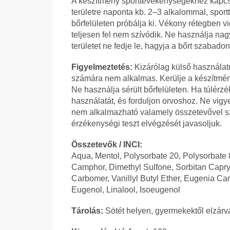
A készítmény sporttevékenységekhez kapcso
területre naponta kb. 2–3 alkalommal, sport
bőrfelületen próbálja ki. Vékony rétegben v
teljesen fel nem szívódik. Ne használja nag
területet ne fedje le, hagyja a bőrt szabadon
Figyelmeztetés:
Kizárólag külső használatr
számára nem alkalmas. Kerülje a készítmén
Ne használja sérült bőrfelületen. Ha túlérz
használatát, és forduljon orvoshoz. Ne vigye 
nem alkalmazható valamely összetevővel sz
érzékenységi teszt elvégzését javasoljuk.
Összetevők / INCI:
Aqua, Mentol, Polysorbate 20, Polysorbate 
Camphor, Dimethyl Sulfone, Sorbitan Capryl
Carbomer, Vanillyl Butyl Ether, Eugenia Car
Eugenol, Linalool, Isoeugenol
Tárolás:
Sötét helyen, gyermekektől elzárva