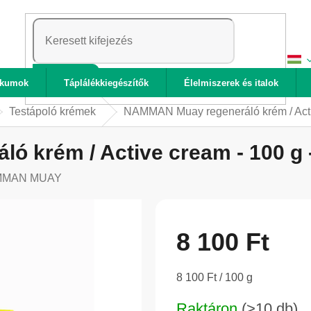
KERESÉS
ikumok
Táplálékkiegészítők
Élelmiszerek és italok
Testápoló krémek
NAMMAN Muay regeneráló krém / Act
ó krém / Active cream - 100 
MMAN MUAY
8 100 Ft
Egységár:
8 100 Ft / 100 g
Raktáron
(>10 db)