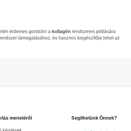
esetén érdemes gondolni a
kollagén
rendszeres pótlására
rendszer támogatásához, és hasznos kiegészítője lehet az
rlás menetéről
Segíthetünk Önnek?
i kérdések