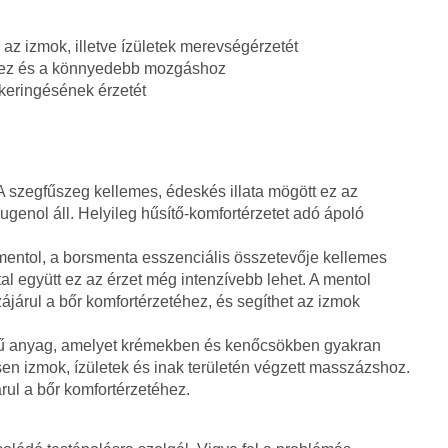
i az izmok, illetve ízületek merevségérzetét
éhez és a könnyedebb mozgáshoz
keringésének érzetét
 szegfűszeg kellemes, édeskés illata mögött ez az
genol áll. Helyileg hűsítő-komfortérzetet adó ápoló
entol, a borsmenta esszenciális összetevője kellemes
áttal együtt ez az érzet még intenzívebb lehet. A mentol
ájárul a bőr komfortérzetéhez, és segíthet az izmok
tű anyag, amelyet krémekben és kenőcsökben gyakran
en izmok, ízületek és inak területén végzett masszázshoz.
árul a bőr komfortérzetéhez.