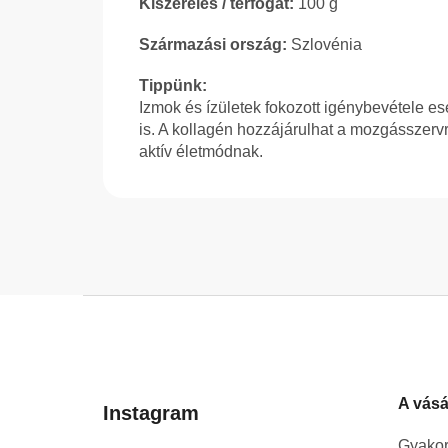
Kiszerelés / térfogat:
100 g
Származási ország:
Szlovénia
Tippünk:
Izmok és ízületek fokozott igénybevétele 
is. A kollagén hozzájárulhat a mozgásszerv
aktív életmódnak.
L
á
b
l
A vásá
é
Instagram
c
Gyakor