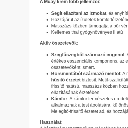
A Muay krém főbb jellemzői:
Segít ellazítani az izmokat
, és enyhít
Hozzájárul az ízületek komfortérzet
Masszázs közben támogatja a bőr vér
Kellemes thai gyógynövényes illatú
Aktív összetevők:
Szegfűszegből származó eugenol:
A
értékes esszenciális komponens, az eu
összetevőként ismert.
Borsmentából származó mentol:
A m
hűsítő érzetet
biztosít. Metil-szalicil
frissítő hatású, masszázs közben hozz
ellazításának érzetében.
Kámfor:
A kámfor természetes erede
alkalmaznak a test ápolására, különös
Melegítő-frissítő érzetet ad, és hozzáj
Használat: