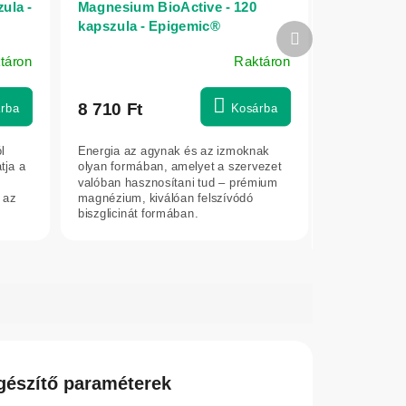
ula -
Magnesium BioActive - 120
kapszula - Epigemic®
Következő
termék
táron
Raktáron
8 710 Ft
rba
Kosárba
l
Energia az agynak és az izmoknak
tja a
olyan formában, amelyet a szervezet
valóban hasznosítani tud – prémium
 az
magnézium, kiválóan felszívódó
biszglicinát formában.
gészítő paraméterek