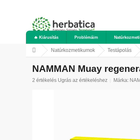
Ugrás
a
fő
tartalomhoz
🔥 Kiárusítás
Problémáim
Natúrkozmet
Natúrkozmetikumok
Testápolás
Kezdőlap
NAMMAN Muay regenerál
A
2 értékelés
Ugrás az értékeléshez
Márka:
NA
termék
átlagos
értékelése
5-
ből
5,0
csillag.