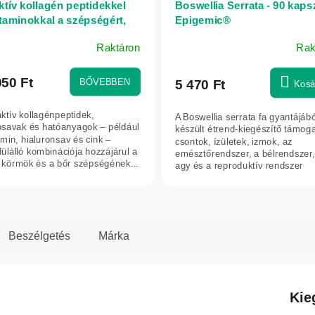
ktív kollagén peptidekkel
Boswellia Serrata - 90 kapsz
itaminokkal a szépségért,
Epigemic®
kért, hajért és bőrért –
Raktáron
Rak
g – Herbatica – eper
ék
os
950 Ft
BŐVEBBEN
5 470 Ft
Kosá
elése
aktív kollagénpeptidek,
A Boswellia serrata fa gyantájábó
savak és hatóanyagok – például
készült étrend-kiegészítő támoga
amin, hialuronsav és cink –
csontok, ízületek, izmok, az
ülálló kombinációja hozzájárul a
emésztőrendszer, a bélrendszer,
g.
a körmök és a bőr szépségének...
agy és a reproduktív rendszer
normál...
Beszélgetés
Márka
Kie