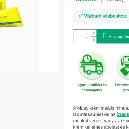
Várható kézbesítés:
Hozzáadás
Gyors szállítás és
Pénzviss
csomagolás.
gar
A Muay krém ideális mindaz
izomfeszülést és az
ízüle
munkát végez, vagy az izmo
krém kellemes ápolást és k