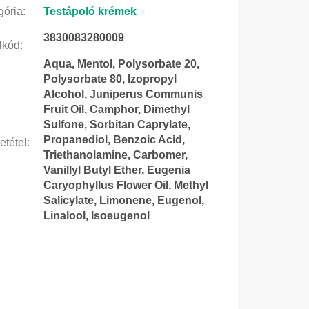
gória
:
Testápoló krémek
3830083280009
lkód
:
Aqua, Mentol, Polysorbate 20,
Polysorbate 80, Izopropyl
Alcohol, Juniperus Communis
Fruit Oil, Camphor, Dimethyl
Sulfone, Sorbitan Caprylate,
Propanediol, Benzoic Acid,
etétel
:
Triethanolamine, Carbomer,
Vanillyl Butyl Ether, Eugenia
Caryophyllus Flower Oil, Methyl
Salicylate, Limonene, Eugenol,
Linalool, Isoeugenol