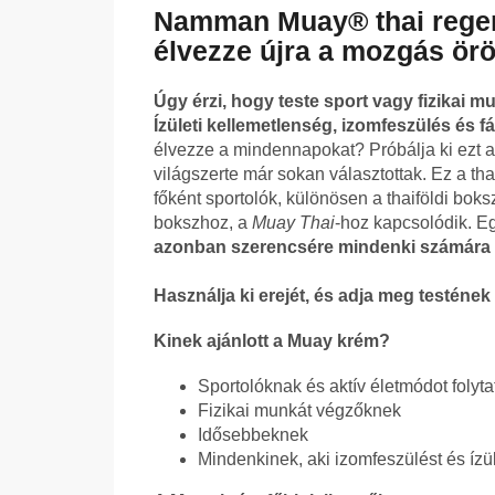
Namman Muay® thai regen
élvezze újra a mozgás ör
Úgy érzi, hogy teste sport vagy fizikai m
Ízületi kellemetlenség, izomfeszülés és f
élvezze a mindennapokat? Próbálja ki ezt 
világszerte már sokan választottak. Ez a th
főként sportolók, különösen a thaiföldi boks
bokszhoz, a
Muay Thai
-hoz kapcsolódik. Eg
azonban szerencsére mindenki számára 
Használja ki erejét, és adja meg testéne
Kinek ajánlott a Muay krém?
Sportolóknak és aktív életmódot folyt
Fizikai munkát végzőknek
Idősebbeknek
Mindenkinek, aki izomfeszülést és ízü