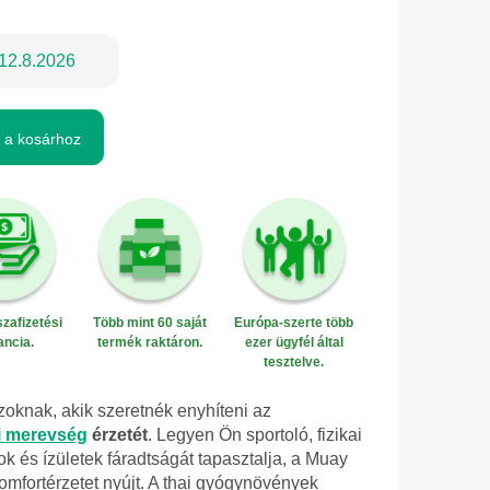
12.8.2026
 a kosárhoz
zafizetési
Több mint 60 saját
Európa-szerte több
ancia.
termék raktáron.
ezer ügyfél által
tesztelve.
oknak, akik szeretnék enyhíteni az
ti merevség
érzetét
. Legyen Ön sportoló, fizikai
k és ízületek fáradtságát tapasztalja, a Muay
omfortérzetet nyújt. A thai gyógynövények