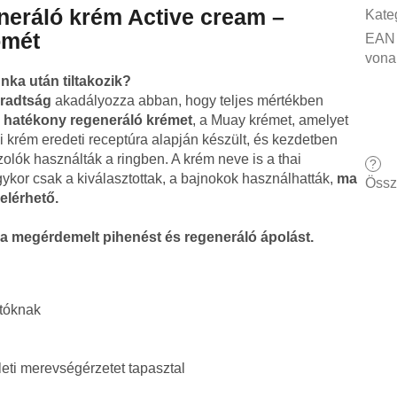
eráló krém Active cream –
Kate
ömét
EAN
vona
unka után tiltakozik?
áradtság
akadályozza abban, hogy teljes mértékben
a
hatékony regeneráló krémet
, a Muay krémet, amelyet
ai krém eredeti receptúra alapján készült, és kezdetben
zolók használták a ringben. A krém neve is a thai
?
ykor csak a kiválasztottak, a bajnokok használhatták,
ma
Össz
elérhető.
k a megérdemelt pihenést és regeneráló ápolást.
atóknak
leti merevségérzetet tapasztal