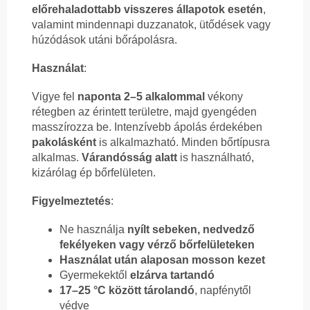
előrehaladottabb visszeres állapotok esetén
,
valamint mindennapi duzzanatok, ütődések vagy
húzódások utáni bőrápolásra.
Használat
:
Vigye fel
naponta 2–5 alkalommal
vékony
rétegben az érintett területre, majd gyengéden
masszírozza be. Intenzívebb ápolás érdekében
pakolásként
is alkalmazható. Minden bőrtípusra
alkalmas.
Várandósság alatt
is használható,
kizárólag ép bőrfelületen.
Figyelmeztetés
:
Ne használja
nyílt sebeken, nedvedző
fekélyeken vagy vérző bőrfelületeken
Használat után alaposan mosson kezet
Gyermekektől
elzárva tartandó
17–25 °C között tárolandó
, napfénytől
védve