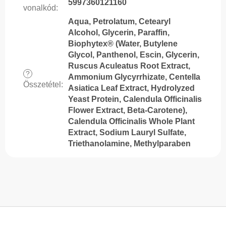
5997360121160
vonalkód
:
Aqua, Petrolatum, Cetearyl
Alcohol, Glycerin, Paraffin,
Biophytex® (Water, Butylene
Glycol, Panthenol, Escin, Glycerin,
Ruscus Aculeatus Root Extract,
?
Ammonium Glycyrrhizate, Centella
Összetétel
:
Asiatica Leaf Extract, Hydrolyzed
Yeast Protein, Calendula Officinalis
Flower Extract, Beta-Carotene),
Calendula Officinalis Whole Plant
Extract, Sodium Lauryl Sulfate,
Triethanolamine, Methylparaben
L