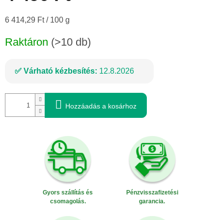
Egységár:
6 414,29 Ft / 100 g
Raktáron
(>10 db)
Várható kézbesítés:
12.8.2026
Hozzáadás a kosárhoz
Gyors szállítás és
Pénzvisszafizetési
csomagolás.
garancia.