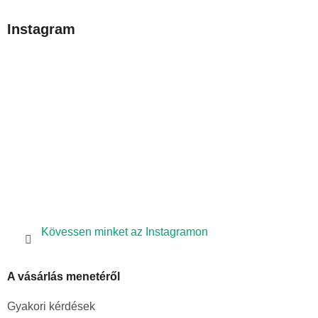
á
b
Instagram
l
é
c
Kövessen minket az Instagramon
A vásárlás menetéről
Gyakori kérdések