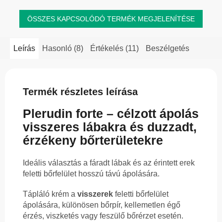
ÖSSZES KAPCSOLÓDÓ TERMÉK MEGJELENÍTÉSE
Leírás
Hasonló (8)
Értékelés (11)
Beszélgetés
Termék részletes leírása
Plerudin forte – célzott ápolás
visszeres lábakra és duzzadt,
érzékeny bőrterületekre
Ideális választás a fáradt lábak és az érintett erek
feletti bőrfelület hosszú távú ápolására.
Tápláló krém a
visszerek
feletti bőrfelület
ápolására, különösen bőrpír, kellemetlen égő
érzés, viszketés vagy feszülő bőrérzet esetén.