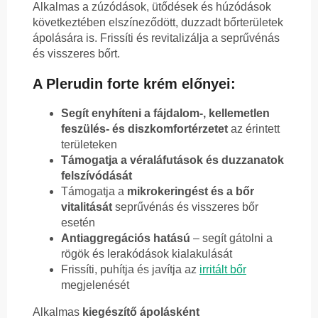
Alkalmas a zúzódások, ütődések és húzódások
következtében elszíneződött, duzzadt bőrterületek
ápolására is. Frissíti és revitalizálja a seprűvénás
és visszeres bőrt.
A Plerudin forte krém előnyei
:
Segít enyhíteni a fájdalom-, kellemetlen
feszülés- és diszkomfortérzetet
az érintett
területeken
Támogatja a véraláfutások és duzzanatok
felszívódását
Támogatja a
mikrokeringést és a bőr
vitalitását
seprűvénás és visszeres bőr
esetén
Antiaggregációs hatású
– segít gátolni a
rögök és lerakódások kialakulását
Frissíti, puhítja és javítja az
irritált bőr
megjelenését
Alkalmas
kiegészítő ápolásként