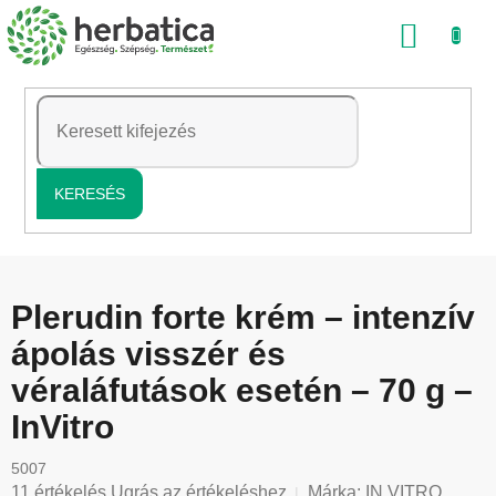
Ugrás
KOSÁ
a
fő
tartalomhoz
KERESÉS
Plerudin forte krém – intenzív
ápolás visszér és
véraláfutások esetén – 70 g –
InVitro
5007
A
11 értékelés
Ugrás az értékeléshez
Márka:
IN VITRO