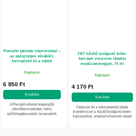
Plerudin tabletta vitaminokkal –
FBT hűsítő testápoló krém-
az egészséges vénákért,
balzsam visszeres lábakra
keringésért és a sejtek
medúzaméreggel, 75 ml
védelméért – 100 tabletta –
InVitro
Raktáron
Raktáron
6 850 Ft
4 170 Ft
Kosárba
Kosárba
A Plerudin étrend-kiegészítő
Fedezze fel a könnyedebb lábak
citrusflavonoidokat, rutint,
érzetét ezzel a hűsítő testápoló krém-
szőlőmagkivonatot, rezveratrolt,
balzsammal, amelyet visszeres lábak
valamint C-, E-, B6-vitamint és
ápolására fejlesztettek ki. Egyedülálló
szelént tartalmaz.
összetétele medúzaméreggel és...