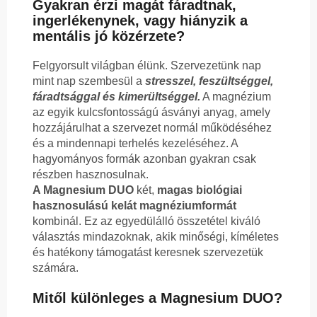
Gyakran érzi magát fáradtnak,
ingerlékenynek, vagy hiányzik a
mentális jó közérzete?
Felgyorsult világban élünk. Szervezetünk nap
mint nap szembesül a
stresszel, feszültséggel,
fáradtsággal és kimerültséggel.
A magnézium
az egyik kulcsfontosságú ásványi anyag, amely
hozzájárulhat a szervezet normál működéséhez
és a mindennapi terhelés kezeléséhez. A
hagyományos formák azonban gyakran csak
részben hasznosulnak.
A Magnesium DUO
két,
magas biológiai
hasznosulású kelát magnéziumformát
kombinál. Ez az egyedülálló összetétel kiváló
választás mindazoknak, akik minőségi, kíméletes
és hatékony támogatást keresnek szervezetük
számára.
Mitől különleges a Magnesium DUO?