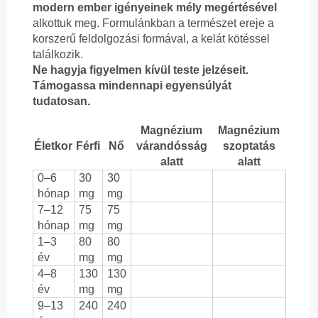
modern ember igényeinek mély megértésével
alkottuk meg. Formulánkban a természet ereje a
korszerű feldolgozási formával, a kelát kötéssel
találkozik.
Ne hagyja figyelmen kívül teste jelzéseit.
Támogassa mindennapi egyensúlyát
tudatosan.
Magnézium
Magnézium
Életkor
Férfi
Nő
várandósság
szoptatás
alatt
alatt
0–6
30
30
hónap
mg
mg
7–12
75
75
hónap
mg
mg
1–3
80
80
év
mg
mg
4–8
130
130
év
mg
mg
9–13
240
240