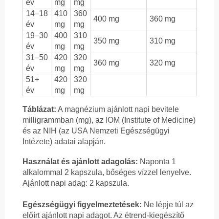
év
mg
mg
14–18
410
360
400 mg
360 mg
év
mg
mg
19–30
400
310
350 mg
310 mg
év
mg
mg
31–50
420
320
360 mg
320 mg
év
mg
mg
51+
420
320
év
mg
mg
Táblázat:
A magnézium ajánlott napi bevitele
milligrammban (mg), az IOM (Institute of Medicine)
és az NIH (az USA Nemzeti Egészségügyi
Intézete) adatai alapján.
Használat és ajánlott adagolás:
Naponta 1
alkalommal 2 kapszula, bőséges vízzel lenyelve.
Ajánlott napi adag: 2 kapszula.
Egészségügyi figyelmeztetések:
Ne lépje túl az
előírt ajánlott napi adagot. Az étrend-kiegészítő