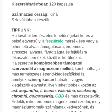
Kiszerelés/térfogat:
120 kapszula
Származási ország:
Kína
Szlovákiában készült.
TIPPÜNK:
Ha további természetes lehetőségeket keres a
belső egyensúly, a
feszültség
mérséklése vagy a
pihentető alvás támogatására, érdemes a
stresszre, alvásra, fáradtságra és fejfájásra
fókuszáló termékek között is körülnézni.
Ha szeretné
komplexebben támogatni
szervezetét a magnézium mellett
, kombinálhatja
más természetes étrend-kiegészítőkkel is,
amelyek
szinergikusan
hatnak – vagyis
kiegészítik egymást. Ilyen lehet többek között az
ashwagandha, L-teanin, valeriána, sisakvirág,
citromfű, golgotavirág,
CBD
és más összetevők.
Érdekli, mikor érdemes magnéziumot szedni, mely
magnéziumformák számítanak kedvezőnek, és