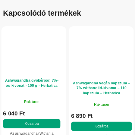
Kapcsolódó termékek
Ashwagandha gyökérpor, 7%-
Ashwagandha vegán kapszula –
os kivonat - 100 g - Herbatica
7% withanolid-kivonat – 110
kapszula – Herbatica
Raktáron
Raktáron
6 040 Ft
6 890 Ft
Kosárba
Kosárba
Az ashwagandha (Withania