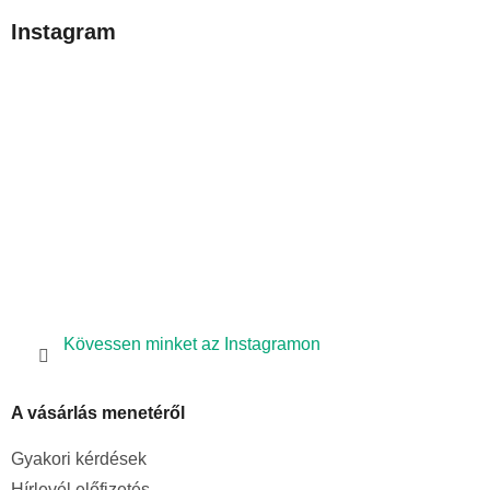
b
Instagram
l
é
c
Kövessen minket az Instagramon
A vásárlás menetéről
Gyakori kérdések
Hírlevél előfizetés