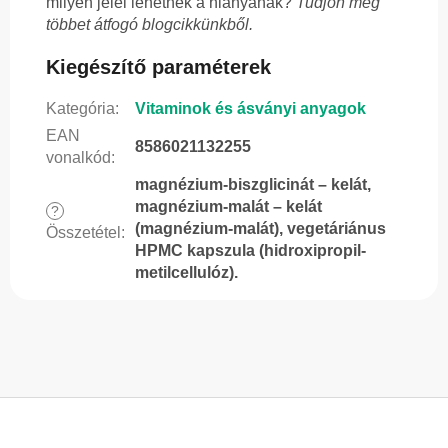
milyen jelei lehetnek a hiányának?
Tudjon meg
többet átfogó blogcikkünkből.
Kiegészítő paraméterek
Kategória
:
Vitaminok és ásványi anyagok
EAN
8586021132255
vonalkód
:
magnézium-biszglicinát – kelát,
magnézium-malát – kelát
?
(magnézium-malát), vegetáriánus
Összetétel
:
HPMC kapszula (hidroxipropil-
metilcellulóz).
L
á