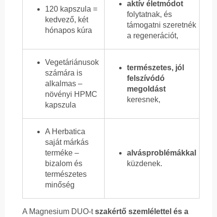
aktív életmódot
120 kapszula =
folytatnak, és
kedvező, két
támogatni szeretnék
hónapos kúra
a regenerációt,
Vegetáriánusok
természetes, jól
számára is
felszívódó
alkalmas –
megoldást
növényi HPMC
keresnek,
kapszula
A Herbatica
saját márkás
terméke –
alvásproblémákkal
bizalom és
küzdenek.
természetes
minőség
A Magnesium DUO-t
szakértő szemlélettel és a