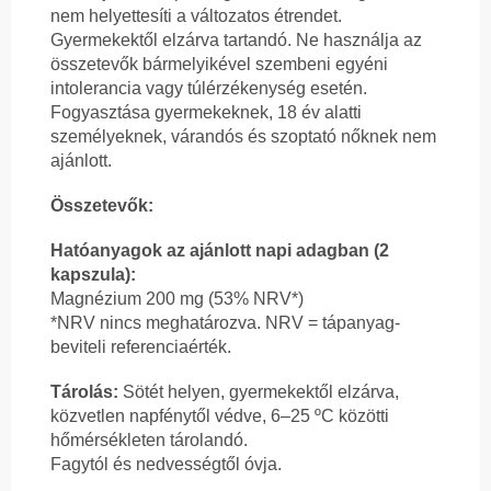
nem helyettesíti a változatos étrendet.
Gyermekektől elzárva tartandó. Ne használja az
összetevők bármelyikével szembeni egyéni
intolerancia vagy túlérzékenység esetén.
Fogyasztása gyermekeknek, 18 év alatti
személyeknek, várandós és szoptató nőknek nem
ajánlott.
Összetevők:
Hatóanyagok az ajánlott napi adagban (2
kapszula):
Magnézium 200 mg (53% NRV*)
*NRV nincs meghatározva. NRV = tápanyag-
beviteli referenciaérték.
Tárolás:
Sötét helyen, gyermekektől elzárva,
közvetlen napfénytől védve, 6–25 ºC közötti
hőmérsékleten tárolandó.
Fagytól és nedvességtől óvja.