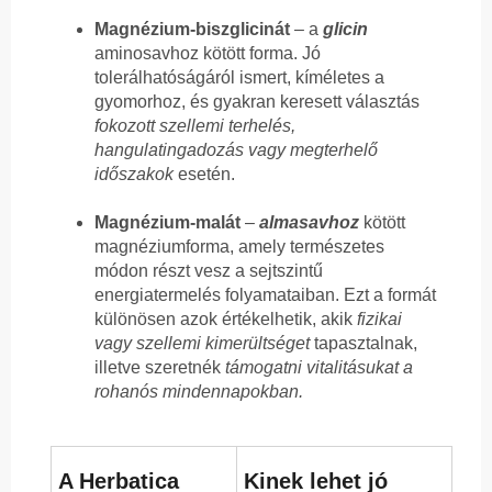
Magnézium-biszglicinát
– a
glicin
aminosavhoz kötött forma. Jó
tolerálhatóságáról ismert, kíméletes a
gyomorhoz, és gyakran keresett választás
fokozott szellemi terhelés,
hangulatingadozás vagy megterhelő
időszakok
esetén.
Magnézium-malát
–
almasavhoz
kötött
magnéziumforma, amely természetes
módon részt vesz a sejtszintű
energiatermelés folyamataiban. Ezt a formát
különösen azok értékelhetik, akik
fizikai
vagy szellemi kimerültséget
tapasztalnak,
illetve szeretnék
támogatni vitalitásukat a
rohanós mindennapokban.
A Herbatica
Kinek lehet jó