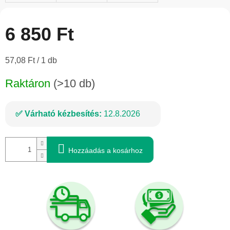
6 850 Ft
Egységár:
57,08 Ft / 1 db
Raktáron
(>10 db)
Várható kézbesítés:
12.8.2026
Hozzáadás a kosárhoz