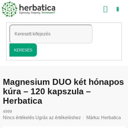
Ugrás
KOSÁ
a
fő
tartalomhoz
KERESÉS
Magnesium DUO két hónapos
kúra – 120 kapszula –
Herbatica
4999
A
Nincs értékelés
Ugrás az értékeléshez
Márka:
Herbatica
termék