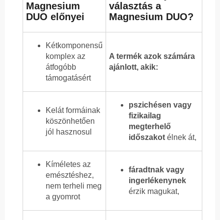
Magnesium
választás a
DUO előnyei
Magnesium DUO?
Kétkomponensű
komplex az
A termék azok számára
átfogóbb
ajánlott, akik:
támogatásért
pszichésen vagy
Kelát formáinak
fizikailag
köszönhetően
megterhelő
jól hasznosul
időszakot
élnek át,
Kíméletes az
fáradtnak vagy
emésztéshez,
ingerlékenynek
nem terheli meg
érzik magukat,
a gyomrot