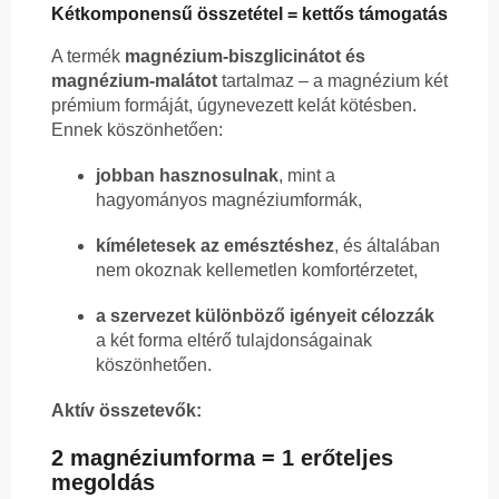
Kétkomponensű összetétel = kettős támogatás
A termék
magnézium-biszglicinátot és
magnézium-malátot
tartalmaz – a magnézium két
prémium formáját, úgynevezett kelát kötésben.
Ennek köszönhetően:
jobban hasznosulnak
, mint a
hagyományos magnéziumformák,
kíméletesek az emésztéshez
, és általában
nem okoznak kellemetlen komfortérzetet,
a szervezet különböző igényeit célozzák
a két forma eltérő tulajdonságainak
köszönhetően.
Aktív összetevők:
2 magnéziumforma = 1 erőteljes
megoldás