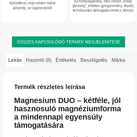
Az Ashwagandha, más néven „indiai
Somnifera), más néven indiai
ginzeng”, értékes gyógynövény. Kiváló
ginzeng, az úgynevezett
természetes támogatás lehet a stressz
adaptogének közé tartozik. A
kezeléséhez és a pihentető alvás
szervezetre gyakorolt kedvező
fenntartásához. Magas...
hatása miatt nagyra értékelt
növény....
ÖSSZES KAPCSOLÓDÓ TERMÉK MEGJELENÍTÉSE
Leírás
Hasonló (8)
Értékelés
Beszélgetés
Márka
Termék részletes leírása
Magnesium DUO – kétféle, jól
hasznosuló magnéziumforma
a mindennapi egyensúly
támogatására